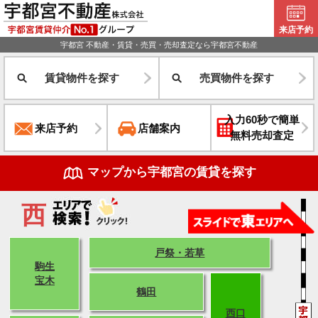
来店予約
宇都宮 不動産・賃貸・売買・売却査定なら宇都宮不動産
賃貸物件を探す
売買物件を探す
入力60秒で簡単
来店予約
店舗案内
無料売却査定
マップから宇都宮の賃貸を探す
西
戸祭・若草
駒生
宝木
鶴田
西口