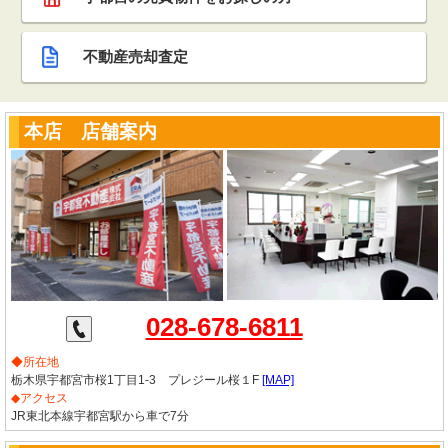
不動産売却査定
本店 店舗案内
028-678-6811
◆所在地
栃木県宇都宮市桜1丁目1-3 プレジール桜１F
[MAP]
◆アクセス
JR東北本線宇都宮駅から車で7分