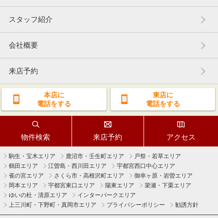
スタッフ紹介
会社概要
来店予約
本店に
東店に
電話をする
電話をする
物件検索
来店予約
アクセス
駒生・宝木エリア
鹿沼市・壬生町エリア
戸祭・若草エリア
鶴田エリア
江曽島・西川田エリア
宇都宮西口中心エリア
雀の宮エリア
さくら市・高根沢町エリア
御幸ヶ原・岩曽エリア
岡本エリア
宇都宮東口エリア
陽東エリア
簗瀬・下栗エリア
ゆいの杜・清原エリア
インターパークエリア
上三川町・下野町・真岡市エリア
プライバシーポリシー
勧誘方針