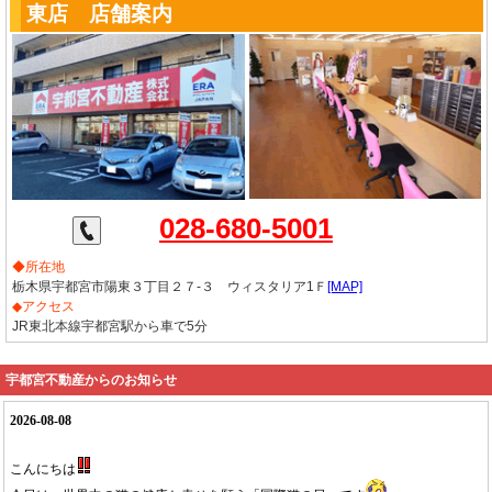
東店 店舗案内
028-680-5001
◆所在地
栃木県宇都宮市陽東３丁目２７-３ ウィスタリア1Ｆ
[MAP]
◆アクセス
JR東北本線宇都宮駅から車で5分
宇都宮不動産からのお知らせ