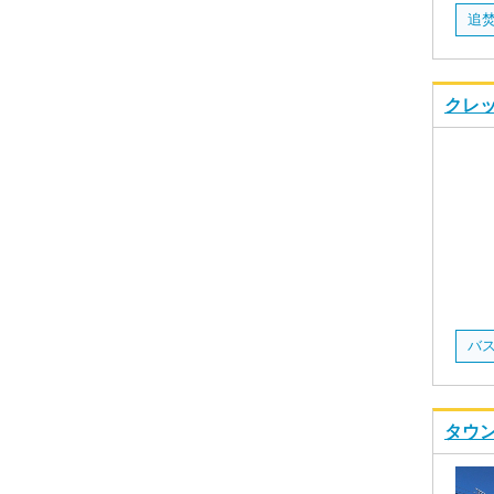
追焚
クレッ
タウン