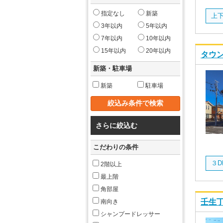
指定なし
新築
3年以内
5年以内
7年以内
10年以内
15年以内
20年以内
タウン
新築・駐車場
新築
駐車場
さらに絞込む
こだわりの条件
2階以上
最上階
角部屋
壬生丁
南向き
シャンプードレッサー