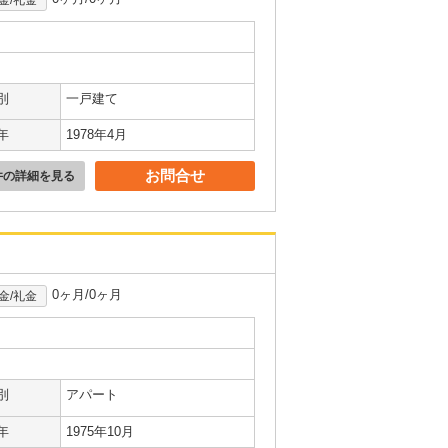
別
一戸建て
年
1978年4月
お問合せ
件の詳細を見る
0ヶ月/0ヶ月
金/礼金
別
アパート
年
1975年10月