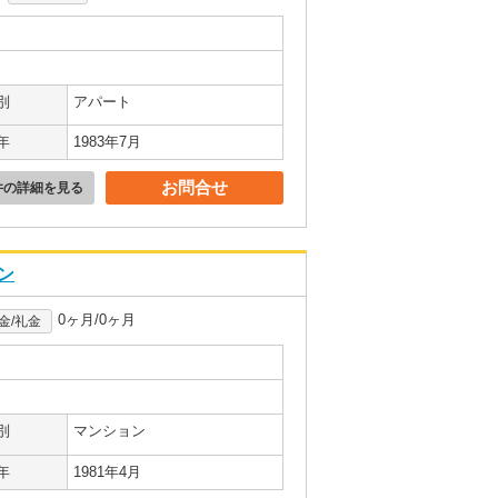
別
アパート
年
1983年7月
お問合せ
件の詳細を見る
ン
0ヶ月/0ヶ月
金/礼金
別
マンション
年
1981年4月