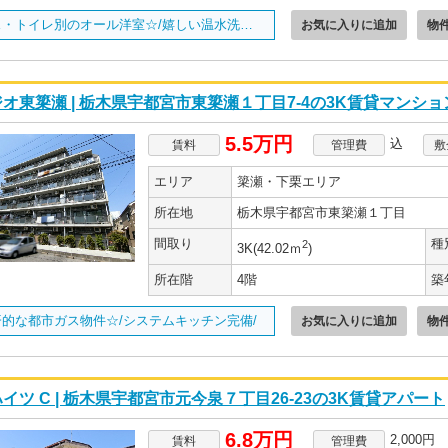
バス・トイレ別のオール洋室☆/嬉しい温水洗浄便座付き/
お気に入りに追加
物
オ東簗瀬 | 栃木県宇都宮市東簗瀬１丁目7-4の3K賃貸マンショ
5.5万円
込
賃料
管理費
敷
エリア
簗瀬・下栗エリア
所在地
栃木県宇都宮市東簗瀬１丁目
間取り
種
2
3K(42.02ｍ
)
所在階
4階
築
済的な都市ガス物件☆/システムキッチン完備/
お気に入りに追加
物
イツ C | 栃木県宇都宮市元今泉７丁目26-23の3K賃貸アパート
6.8万円
2,000円
賃料
管理費