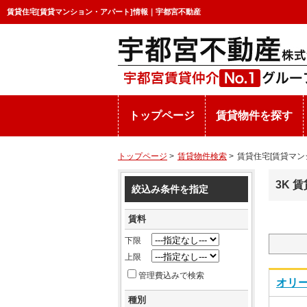
賃貸住宅[賃貸マンション・アパート]情報｜宇都宮不動産
トップページ
賃貸物件を探す
トップページ
>
賃貸物件検索
>
賃貸住宅[賃貸マン
3K 
絞込み条件を指定
賃料
下限
上限
管理費込みで検索
オリー
種別