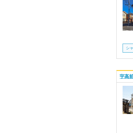
シ
宇高前