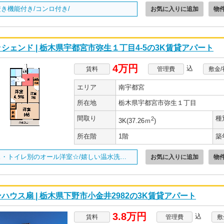
き機能付き/コンロ付き/
お気に入りに追加
物
シェンド | 栃木県宇都宮市弥生１丁目4-5の3K賃貸アパート
4万円
込
賃料
管理費
敷金/
エリア
南宇都宮
所在地
栃木県宇都宮市弥生１丁目
間取り
種
2
3K(37.26ｍ
)
所在階
1階
築
バス・トイレ別のオール洋室☆/嬉しい温水洗浄便座付き/
お気に入りに追加
物
ハウス扇 | 栃木県下野市小金井2982の3K賃貸アパート
3.8万円
込
賃料
管理費
敷