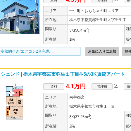
エリア
壬生町・おもちゃの町エリア
所在地
栃木県下都賀郡壬生町大字壬生丁
間取り
種
2
3K(50.4ｍ
)
所在階
1階
築
室収納付き/エアコン2台完備/
お気に入りに追加
物
シェンド | 栃木県宇都宮市弥生１丁目4-5の3K賃貸アパート
4.1万円
込
賃料
管理費
敷
エリア
南宇都宮
所在地
栃木県宇都宮市弥生１丁目
間取り
種
2
3K(37.26ｍ
)
所在階
2階
築