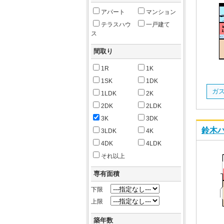
アパート
マンション
テラスハウ
一戸建て
ス
間取り
1R
1K
1SK
1DK
1LDK
2K
2DK
2LDK
3K
3DK
鈴木ハ
3LDK
4K
4DK
4LDK
それ以上
専有面積
下限
上限
築年数