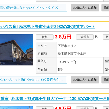
上下階の音が気にならないメゾネットタイプ/南向きで日当たり良好/
お気に入りに追加
物
ハウス扇 | 栃木県下野市小金井2982の3K賃貸アパート
3.8万円
込
賃料
管理費
敷
エリア
下野市エリア
所在地
栃木県下野市小金井
間取り
種
2
3K(49.58ｍ
)
所在階
1階
築
３DKのメゾネット物件☆/嬉しい独立洗面台付き☆/
お気に入りに追加
物
貸家 | 栃木県下都賀郡壬生町大字壬生丁130-57の3K賃貸一戸
4.5万円
込
賃料
管理費
敷