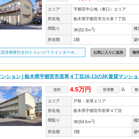
エリア
宇都宮中心地（東口）エリア
所在地
栃木県宇都宮市元今泉７丁目
間取り
種
2
3K(52.8ｍ
)
所在階
1階
築
温水洗浄便座付きのトイレ☆/ＴＶインターホン完備/
お気に入りに追加
物
ンション | 栃木県宇都宮市若草４丁目26-13の3K賃貸マンショ
4.5万円
込
賃料
管理費
敷
エリア
戸祭・若草エリア
所在地
栃木県宇都宮市若草４丁目
間取り
種
2
3K(54.6ｍ
)
所在階
1階
築