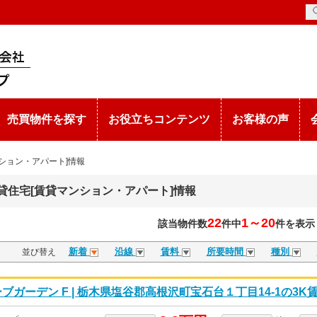
売買物件を探す
お役立ちコンテンツ
お客様の声
ション・アパート]情報
賃貸住宅[賃貸マンション・アパート]情報
22
1～20
該当物件数
件中
件を表示
新着
沿線
賃料
所要時間
種別
並び替え
ブガーデン F | 栃木県塩谷郡高根沢町宝石台１丁目14-1の3