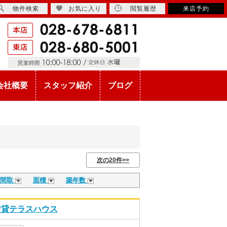
物件検索
お気に入り
閲覧履歴
来店予約
会社概要
スタッフ紹介
ブログ
次の20件>>
間取
面積
築年数
K賃貸テラスハウス