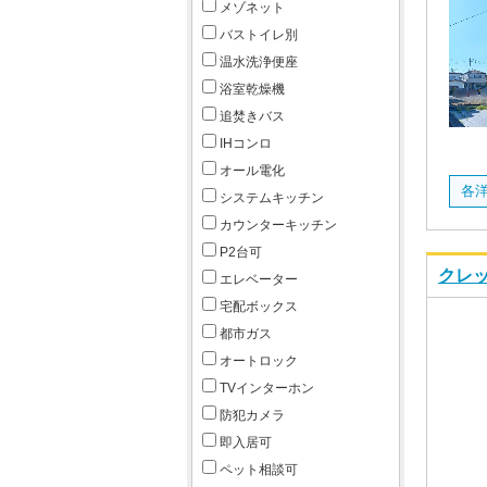
メゾネット
バストイレ別
温水洗浄便座
浴室乾燥機
追焚きバス
IHコンロ
オール電化
各洋
システムキッチン
カウンターキッチン
P2台可
クレッ
エレベーター
宅配ボックス
都市ガス
オートロック
TVインターホン
防犯カメラ
即入居可
ペット相談可