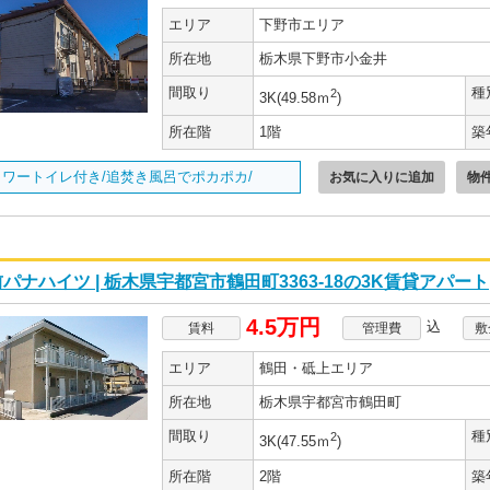
エリア
下野市エリア
所在地
栃木県下野市小金井
間取り
種
2
3K(49.58ｍ
)
所在階
1階
築
ャワートイレ付き/追焚き風呂でポカポカ/
お気に入りに追加
物
パナハイツ | 栃木県宇都宮市鶴田町3363-18の3K賃貸アパート
4.5万円
込
賃料
管理費
敷
エリア
鶴田・砥上エリア
所在地
栃木県宇都宮市鶴田町
間取り
種
2
3K(47.55ｍ
)
所在階
2階
築