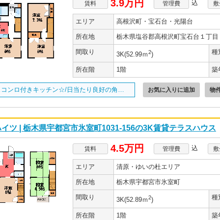
3.9万円
込
賃料
管理費
敷
エリア
高根沢町・宝石台・光陽台
所在地
栃木県塩谷郡高根沢町宝石台１丁目
間取り
種
2
3K(52.99ｍ
)
所在階
1階
築
ガスコンロ付きキッチン☆/日当たり良好の角部屋/
お気に入りに追加
物
イツ | 栃木県宇都宮市氷室町1031-156の3K賃貸テラスハウス
4.5万円
込
賃料
管理費
敷
エリア
清原・ゆいの杜エリア
所在地
栃木県宇都宮市氷室町
間取り
種
2
3K(52.89ｍ
)
所在階
1階
築