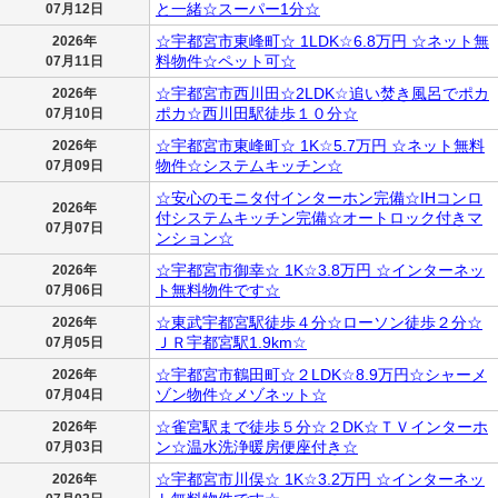
と一緒☆スーパー1分☆
07月12日
☆宇都宮市東峰町☆ 1LDK☆6.8万円 ☆ネット無
2026年
料物件☆ペット可☆
07月11日
☆宇都宮市西川田☆2LDK☆追い焚き風呂でポカ
2026年
ポカ☆西川田駅徒歩１０分☆
07月10日
☆宇都宮市東峰町☆ 1K☆5.7万円 ☆ネット無料
2026年
物件☆システムキッチン☆
07月09日
☆安心のモニタ付インターホン完備☆IHコンロ
2026年
付システムキッチン完備☆オートロック付きマ
07月07日
ンション☆
☆宇都宮市御幸☆ 1K☆3.8万円 ☆インターネッ
2026年
ト無料物件です☆
07月06日
☆東武宇都宮駅徒歩４分☆ローソン徒歩２分☆
2026年
ＪＲ宇都宮駅1.9km☆
07月05日
☆宇都宮市鶴田町☆２LDK☆8.9万円☆シャーメ
2026年
ゾン物件☆メゾネット☆
07月04日
☆雀宮駅まで徒歩５分☆２DK☆ＴＶインターホ
2026年
ン☆温水洗浄暖房便座付き☆
07月03日
☆宇都宮市川俣☆ 1K☆3.2万円 ☆インターネッ
2026年