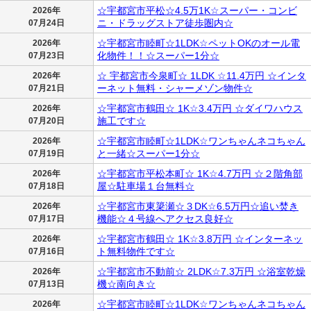
☆宇都宮市平松☆4.5万1K☆スーパー・コンビ
2026年
ニ・ドラッグストア徒歩圏内☆
07月24日
☆宇都宮市睦町☆1LDK☆ペットOKのオール電
2026年
化物件！！☆スーパー1分☆
07月23日
☆ 宇都宮市今泉町☆ 1LDK ☆11.4万円 ☆インタ
2026年
ーネット無料・シャーメゾン物件☆
07月21日
☆宇都宮市鶴田☆ 1K☆3.4万円 ☆ダイワハウス
2026年
施工です☆
07月20日
☆宇都宮市睦町☆1LDK☆ワンちゃんネコちゃん
2026年
と一緒☆スーパー1分☆
07月19日
☆宇都宮市平松本町☆ 1K☆4.7万円 ☆２階角部
2026年
屋☆駐車場１台無料☆
07月18日
☆宇都宮市東簗瀬☆３DK☆6.5万円☆追い焚き
2026年
機能☆４号線へアクセス良好☆
07月17日
☆宇都宮市鶴田☆ 1K☆3.8万円 ☆インターネッ
2026年
ト無料物件です☆
07月16日
☆宇都宮市不動前☆ 2LDK☆7.3万円 ☆浴室乾燥
2026年
機☆南向き☆
07月13日
☆宇都宮市睦町☆1LDK☆ワンちゃんネコちゃん
2026年