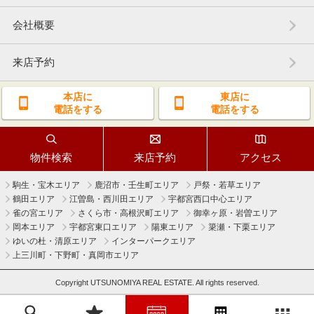
会社概要
来店予約
本店に
東店に
電話をする
電話をする
物件検索
来店予約
アクセス
駒生・宝木エリア
鹿沼市・壬生町エリア
戸祭・若草エリア
鶴田エリア
江曽島・西川田エリア
宇都宮西口中心エリア
雀の宮エリア
さくら市・高根沢町エリア
御幸ヶ原・岩曽エリア
岡本エリア
宇都宮東口エリア
陽東エリア
簗瀬・下栗エリア
ゆいの杜・清原エリア
インターパークエリア
上三川町・下野町・真岡市エリア
Copyright UTSUNOMIYA REAL ESTATE. All rights reserved.