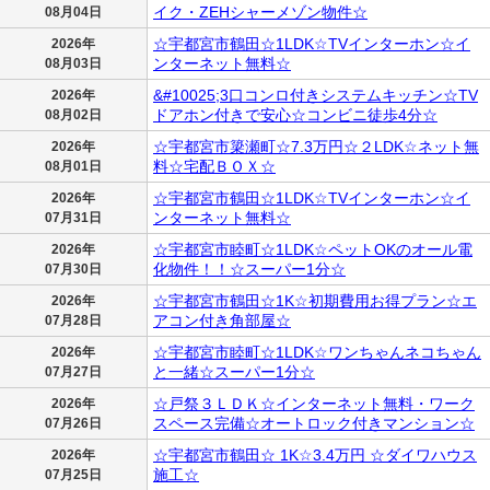
イク・ZEHシャーメゾン物件☆
08月04日
☆宇都宮市鶴田☆1LDK☆TVインターホン☆イ
2026年
ンターネット無料☆
08月03日
&#10025;3口コンロ付きシステムキッチン☆TV
2026年
ドアホン付きで安心☆コンビニ徒歩4分☆
08月02日
☆宇都宮市簗瀬町☆7.3万円☆２LDK☆ネット無
2026年
料☆宅配ＢＯＸ☆
08月01日
☆宇都宮市鶴田☆1LDK☆TVインターホン☆イ
2026年
ンターネット無料☆
07月31日
☆宇都宮市睦町☆1LDK☆ペットOKのオール電
2026年
化物件！！☆スーパー1分☆
07月30日
☆宇都宮市鶴田☆1K☆初期費用お得プラン☆エ
2026年
アコン付き角部屋☆
07月28日
☆宇都宮市睦町☆1LDK☆ワンちゃんネコちゃん
2026年
と一緒☆スーパー1分☆
07月27日
☆戸祭３ＬＤＫ☆インターネット無料・ワーク
2026年
スペース完備☆オートロック付きマンション☆
07月26日
☆宇都宮市鶴田☆ 1K☆3.4万円 ☆ダイワハウス
2026年
施工☆
07月25日