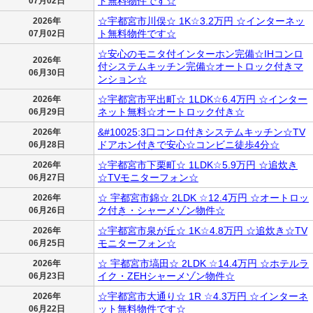
ト無料物件です☆
07月02日
☆宇都宮市川俣☆ 1K☆3.2万円 ☆インターネッ
2026年
ト無料物件です☆
07月02日
☆安心のモニタ付インターホン完備☆IHコンロ
2026年
付システムキッチン完備☆オートロック付きマ
06月30日
ンション☆
☆宇都宮市平出町☆ 1LDK☆6.4万円 ☆インター
2026年
ネット無料☆オートロック付き☆
06月29日
&#10025;3口コンロ付きシステムキッチン☆TV
2026年
ドアホン付きで安心☆コンビニ徒歩4分☆
06月28日
☆宇都宮市下栗町☆ 1LDK☆5.9万円 ☆追炊き
2026年
☆TVモニターフォン☆
06月27日
☆ 宇都宮市錦☆ 2LDK ☆12.4万円 ☆オートロッ
2026年
ク付き・シャーメゾン物件☆
06月26日
☆宇都宮市泉が丘☆ 1K☆4.8万円 ☆追炊き☆TV
2026年
モニターフォン☆
06月25日
☆ 宇都宮市塙田☆ 2LDK ☆14.4万円 ☆ホテルラ
2026年
イク・ZEHシャーメゾン物件☆
06月23日
☆宇都宮市大通り☆ 1R ☆4.3万円 ☆インターネ
2026年
ット無料物件です☆
06月22日