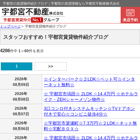
宇都宮の賃貸物件紹介ブログ｜宇都宮の賃貸情報なら宇都宮不動産株式会社
来店予約
トップページ
>
宇都宮賃貸物件紹介ブログ
スタッフおすすめ！宇都宮賃貸物件紹介ブログ
4286
件中
1～60
件を表示
1
>>
☆インターパーク☆２LDK☆ペット可☆インタ
2026年
ーネット無料☆
08月09日
☆ 宇都宮市塙田☆ 2LDK ☆14.4万円 ☆ホテルラ
2026年
イク・ZEHシャーメゾン物件☆
08月08日
3口コンロ付きシステムキッチン☆TVドアホン
2026年
付きで安心☆コンビニ徒歩4分☆
08月07日
☆宇都宮市簗瀬町☆7.3万円☆２LDK☆ネット無
2026年
料☆宅配ＢＯＸ☆
08月06日
☆ 宇都宮市塙田☆ 2LDK ☆14.4万円 ☆ホテルラ
2026年