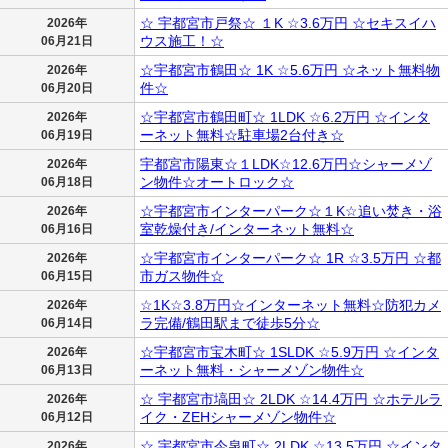
☆ 宇都宮市戸祭☆ １K ☆3.6万円 ☆セキスイハ
2026年
ウス施工！☆
06月21日
☆宇都宮市鶴田☆ 1K ☆5.6万円 ☆ネット無料物
2026年
件☆
06月20日
☆宇都宮市鶴田町☆ 1LDK ☆6.2万円 ☆インタ
2026年
ーネット無料☆駐車場2台付き☆
06月19日
宇都宮市陽東☆１LDK☆12.6万円☆シャーメゾ
2026年
ン物件☆オートロック☆
06月18日
☆宇都宮市インターパーク☆１K☆追い焚き・浴
2026年
室乾燥付き/インターネット無料☆
06月16日
☆宇都宮市インターパーク☆ 1R ☆3.5万円 ☆都
2026年
市ガス物件☆
06月15日
☆1K☆3.8万円☆インターネット無料☆防犯カメ
2026年
ラ完備/鶴田駅まで徒歩5分☆
06月14日
☆宇都宮市宝木町☆ 1SLDK ☆5.9万円 ☆インタ
2026年
ーネット無料・シャーメゾン物件☆
06月13日
☆ 宇都宮市塙田☆ 2LDK ☆14.4万円 ☆ホテルラ
2026年
イク・ZEHシャーメゾン物件☆
06月12日
☆ 宇都宮市今泉町☆ 2LDK ☆13.5万円 ☆インタ
2026年