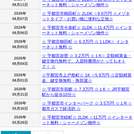
ーネット無料・シャーメゾン物件☆
06月11日
☆ 宇都宮市鶴田町☆ 2LDK ☆9.0万円 ☆メゾネ
2026年
ットタイプ・お買い物に便利な立地☆
06月07日
☆ 宇都宮市今泉町☆ 1LDK ☆11.4万円 ☆インタ
2026年
ーネット無料・シャーメゾン物件☆
06月06日
☆ 宇都宮鶴田町 ☆ 6.3万円 ☆１LDK☆ インタ
2026年
ーネット無料 ☆
06月05日
☆ 宇都宮岩曽 ☆ 3.2万円 ☆１K☆ 定額精算金・
2026年
鍵交換代無料で、入居時費用がとってもオト
06月04日
ク！ ☆
☆宇都宮市上戸祭町☆ 1K ☆5.9万円 ☆定額精算
2026年
金、鍵交換無料・角部屋☆
06月01日
☆ 宇都宮市宿郷 ☆ 7.3万円 ☆１K ☆ JR宇都宮
2026年
駅から徒歩10分☆
05月31日
☆ 宇都宮市インターパーク ☆ 3.5万円 ☆１R ☆
2026年
都市ガスで経済的 ☆
05月30日
☆ 宇都宮市睦町☆ 2LDK ☆11万円 ☆インターネ
2026年
ット無料・シャーメゾン物件☆
05月29日