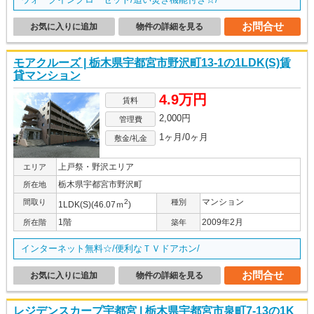
お問合せ
お気に入りに追加
物件の詳細を見る
モアクルーズ | 栃木県宇都宮市野沢町13-1の1LDK(S)賃
貸マンション
4.9万円
賃料
2,000円
管理費
1ヶ月/0ヶ月
敷金/礼金
上戸祭・野沢エリア
エリア
栃木県宇都宮市野沢町
所在地
マンション
間取り
2
種別
1LDK(S)(46.07ｍ
)
1階
2009年2月
所在階
築年
インターネット無料☆/便利なＴＶドアホン/
お問合せ
お気に入りに追加
物件の詳細を見る
レジデンスカープ宇都宮 | 栃木県宇都宮市泉町7-13の1K