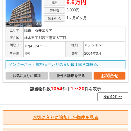
6.6万円
賃料
3,000円
管理費
1ヶ月/0ヶ月
敷金/礼金
陽東・石井エリア
エリア
栃木県宇都宮市陽東８丁目
所在地
マンション
間取り
2
種別
1R(41.24ｍ
)
7階
2004年3月
所在階
築年
インターネット無料/日当たりの良い最上階角部屋☆/
お問合せ
お気に入りに追加
物件の詳細を見る
1054
1～20
該当物件数
件中
件を表示
次の20件>>
お気に入りに追加した物件を見る