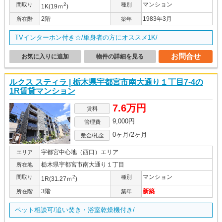
マンション
間取り
2
種別
1K(19ｍ
)
2階
1983年3月
所在階
築年
TVインターホン付き☆/単身者の方にオススメ1K/
お問合せ
お気に入りに追加
物件の詳細を見る
ルクス スティラ | 栃木県宇都宮市南大通り１丁目7-4の
1R賃貸マンション
7.6万円
賃料
9,000円
管理費
0ヶ月/2ヶ月
敷金/礼金
宇都宮中心地（西口）エリア
エリア
栃木県宇都宮市南大通り１丁目
所在地
マンション
間取り
2
種別
1R(31.27ｍ
)
3階
新築
所在階
築年
ペット相談可/追い焚き・浴室乾燥機付き/