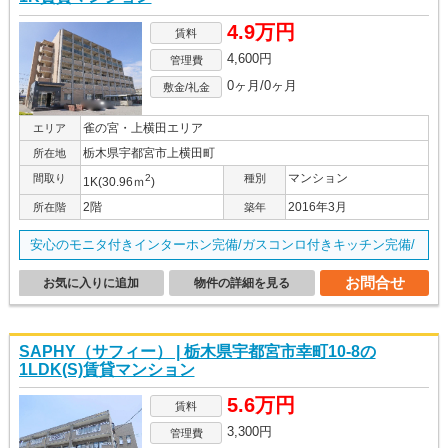
4.9万円
賃料
4,600円
管理費
0ヶ月/0ヶ月
敷金/礼金
雀の宮・上横田エリア
エリア
栃木県宇都宮市上横田町
所在地
マンション
間取り
2
種別
1K(30.96ｍ
)
2階
2016年3月
所在階
築年
安心のモニタ付きインターホン完備/ガスコンロ付きキッチン完備/
お問合せ
お気に入りに追加
物件の詳細を見る
SAPHY（サフィー） | 栃木県宇都宮市幸町10-8の
1LDK(S)賃貸マンション
5.6万円
賃料
3,300円
管理費