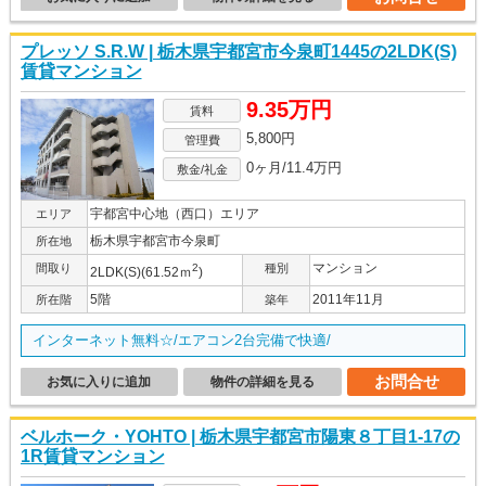
プレッソ S.R.W | 栃木県宇都宮市今泉町1445の2LDK(S)
賃貸マンション
9.35万円
賃料
5,800円
管理費
0ヶ月/11.4万円
敷金/礼金
宇都宮中心地（西口）エリア
エリア
栃木県宇都宮市今泉町
所在地
マンション
間取り
2
種別
2LDK(S)(61.52ｍ
)
5階
2011年11月
所在階
築年
インターネット無料☆/エアコン2台完備で快適/
お問合せ
お気に入りに追加
物件の詳細を見る
ベルホーク・YOHTO | 栃木県宇都宮市陽東８丁目1-17の
1R賃貸マンション