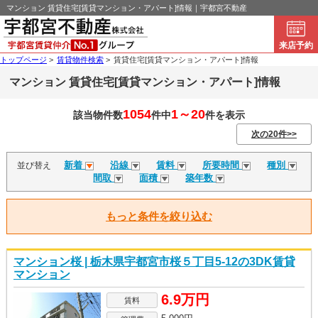
マンション 賃貸住宅[賃貸マンション・アパート]情報｜宇都宮不動産
来店予約
トップページ
>
賃貸物件検索
>
賃貸住宅[賃貸マンション・アパート]情報
マンション 賃貸住宅[賃貸マンション・アパート]情報
1054
1～20
該当物件数
件中
件を表示
次の20件>>
新着
沿線
賃料
所要時間
種別
並び替え
間取
面積
築年数
もっと条件を絞り込む
マンション桜 | 栃木県宇都宮市桜５丁目5-12の3DK賃貸
マンション
6.9万円
賃料