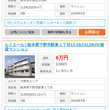
栃木県宇都宮市宮町
所在地
マンション
間取り
2
種別
1LDK(S)(50ｍ
)
3階
2020年9月
所在階
築年
IHシステムキッチン完備/インターネット無料☆/
お問合せ
お気に入りに追加
物件の詳細を見る
ルミエール | 栃木県下野市駅東１丁目13-16の1LDK(S)賃
貸マンション
6万円
賃料
2,000円
管理費
1ヶ月/1ヶ月
敷金/礼金
下野市エリア
エリア
栃木県下野市駅東１丁目
所在地
マンション
間取り
2
種別
1LDK(S)(41.22ｍ
)
1階
2016年3月
所在階
築年
ウォークインクローゼット/追い焚き機能付き☆/