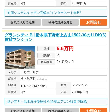
9階
2016年8月
所在階
築年
対面システムキッチン完備☆/インターネット無料/
お問合せ
お気に入りに追加
物件の詳細を見る
グランシティ B | 栃木県下野市上古山1502-30の1LDK(S)
賃貸マンション
5.6万円
賃料
込
管理費
0ヶ月/0ヶ月
敷金/礼金
下野市エリア
エリア
栃木県下野市上古山
所在地
マンション
間取り
2
種別
1LDK(S)(43.67ｍ
)
2階
2008年10月
所在階
築年
追い焚き・温水洗浄便座付き/全室エアコン設置で快適/
お問合せ
お気に入りに追加
物件の詳細を見る