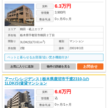
6.3万円
賃料
3,900円
管理費
0ヶ月/0ヶ月
敷金/礼金
鶴田・砥上エリア
エリア
栃木県宇都宮市鶴田２丁目
所在地
マンション
間取り
2
種別
3LDK(S)(73.61ｍ
)
2階
2001年3月
所在階
築年
ペットと暮らせるお部屋/追い焚き機能付き/
お問合せ
お気に入りに追加
物件の詳細を見る
アーバンレジデンス | 栃木県鹿沼市千渡2310-1の
1LDK(S)賃貸マンション
6.6万円
賃料
込
管理費
0ヶ月/1ヶ月
敷金/礼金