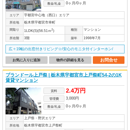
0ヶ月/0ヶ月
敷金/礼金
宇都宮中心地（西口）エリア
エリア
栃木県宇都宮市幸町
所在地
マンション
間取り
2
種別
1LDK(S)(56.51ｍ
)
3階
1998年7月
所在階
築年
広々19帖の出窓付きリビング☆/安心のモニタ付インターホン/
お問合せ
お気に入りに追加
物件の詳細を見る
プランドール上戸祭 | 栃木県宇都宮市上戸祭町54-2の1K
賃貸マンション
2.4万円
賃料
3,000円
管理費
0ヶ月/0ヶ月
敷金/礼金
上戸祭・野沢エリア
エリア
栃木県宇都宮市上戸祭町
所在地