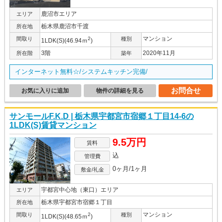
鹿沼市エリア
エリア
栃木県鹿沼市千渡
所在地
マンション
間取り
2
種別
1LDK(S)(46.94ｍ
)
3階
2020年11月
所在階
築年
インターネット無料☆/システムキッチン完備/
お問合せ
お気に入りに追加
物件の詳細を見る
サンモールF.K.D | 栃木県宇都宮市宿郷１丁目14-6の
1LDK(S)賃貸マンション
9.5万円
賃料
込
管理費
0ヶ月/1ヶ月
敷金/礼金
宇都宮中心地（東口）エリア
エリア
栃木県宇都宮市宿郷１丁目
所在地
マンション
間取り
2
種別
1LDK(S)(48.65ｍ
)