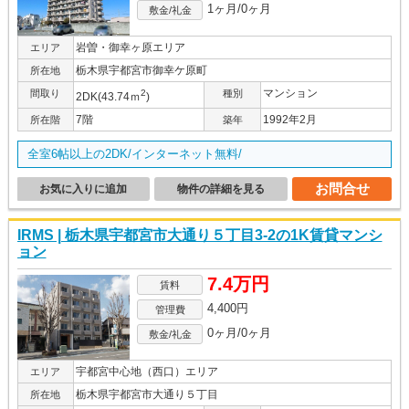
1ヶ月/0ヶ月
敷金/礼金
岩曽・御幸ヶ原エリア
エリア
栃木県宇都宮市御幸ケ原町
所在地
マンション
間取り
2
種別
2DK(43.74ｍ
)
7階
1992年2月
所在階
築年
全室6帖以上の2DK/インターネット無料/
お問合せ
お気に入りに追加
物件の詳細を見る
IRMS | 栃木県宇都宮市大通り５丁目3-2の1K賃貸マンシ
ョン
7.4万円
賃料
4,400円
管理費
0ヶ月/0ヶ月
敷金/礼金
宇都宮中心地（西口）エリア
エリア
栃木県宇都宮市大通り５丁目
所在地