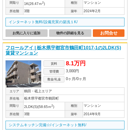
マンション
間取り
2
種別
1K(26.47ｍ
)
3階
2024年2月
所在階
築年
インターネット無料/設備充実の築浅１K/
お問合せ
お気に入りに追加
物件の詳細を見る
フロールアイ | 栃木県宇都宮市鶴田町1017-1の2LDK(S)
賃貸マンション
8.1万円
賃料
3,000円
管理費
0ヶ月/0ヶ月
敷金/礼金
鶴田・砥上エリア
エリア
栃木県宇都宮市鶴田町
所在地
マンション
間取り
2
種別
2LDK(S)(58.65ｍ
)
3階
2014年9月
所在階
築年
システムキッチン完備☆/インターネット無料/