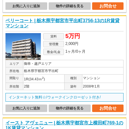
お問合せ
お気に入りに追加
物件の詳細を見る
ベリーコート | 栃木県宇都宮市平出町3756-13の1R賃貸
マンション
5万円
賃料
2,000円
管理費
1ヶ月/0ヶ月
敷金/礼金
御幸・越戸エリア
エリア
栃木県宇都宮市平出町
所在地
マンション
間取り
2
種別
1R(34.43ｍ
)
2階
2008年1月
所在階
築年
インターネット無料☆/ウォークインクローゼット付き/
お問合せ
お気に入りに追加
物件の詳細を見る
イースト アヴェニュー | 栃木県宇都宮市上横田町769-1の
1K賃貸マンション