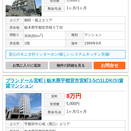
5,000円
管理費
1ヶ月/1ヶ月
敷金/礼金
鶴田・砥上エリア
エリア
栃木県宇都宮市桜５丁目
所在地
マンション
間取り
2
種別
3DK(60ｍ
)
1階
1989年9月
所在階
築年
安心のモニタ付インターホン/嬉しいシステムキッチン完備/
お問合せ
お気に入りに追加
物件の詳細を見る
プランドール宮町 | 栃木県宇都宮市宮町3-5の1LDK(S)賃
貸マンション
8万円
賃料
5,000円
管理費
1ヶ月/1ヶ月
敷金/礼金
宇都宮中心地（西口）エリア
エリア