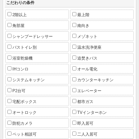
こだわりの条件
2階以上
最上階
角部屋
南向き
シャンプードレッサー
メゾネット
バストイレ別
温水洗浄便座
浴室乾燥機
追焚きバス
IHコンロ
オール電化
システムキッチン
カウンターキッチン
P2台可
エレベーター
宅配ボックス
都市ガス
オートロック
TVインターホン
防犯カメラ
即入居可
ペット相談可
二人入居可