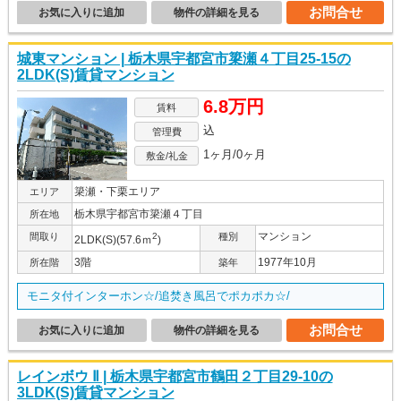
お問合せ
お気に入りに追加
物件の詳細を見る
城東マンション | 栃木県宇都宮市簗瀬４丁目25-15の
2LDK(S)賃貸マンション
6.8万円
賃料
込
管理費
1ヶ月/0ヶ月
敷金/礼金
簗瀬・下栗エリア
エリア
栃木県宇都宮市簗瀬４丁目
所在地
マンション
間取り
2
種別
2LDK(S)(57.6ｍ
)
3階
1977年10月
所在階
築年
モニタ付インターホン☆/追焚き風呂でポカポカ☆/
お問合せ
お気に入りに追加
物件の詳細を見る
レインボウ Ⅱ | 栃木県宇都宮市鶴田２丁目29-10の
3LDK(S)賃貸マンション