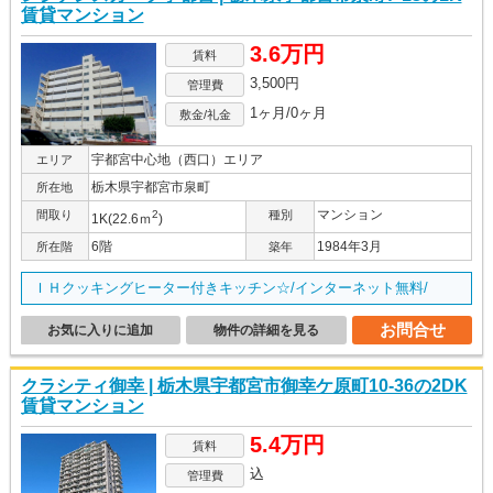
賃貸マンション
3.6万円
賃料
3,500円
管理費
1ヶ月/0ヶ月
敷金/礼金
宇都宮中心地（西口）エリア
エリア
栃木県宇都宮市泉町
所在地
マンション
間取り
2
種別
1K(22.6ｍ
)
6階
1984年3月
所在階
築年
ＩＨクッキングヒーター付きキッチン☆/インターネット無料/
お問合せ
お気に入りに追加
物件の詳細を見る
クラシティ御幸 | 栃木県宇都宮市御幸ケ原町10-36の2DK
賃貸マンション
5.4万円
賃料
込
管理費