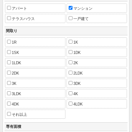
アパート
マンション
テラスハウス
一戸建て
間取り
1R
1K
1SK
1DK
1LDK
2K
2DK
2LDK
3K
3DK
3LDK
4K
4DK
4LDK
それ以上
専有面積