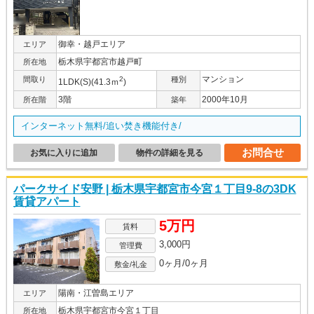
御幸・越戸エリア
エリア
栃木県宇都宮市越戸町
所在地
マンション
間取り
2
種別
1LDK(S)(41.3ｍ
)
3階
2000年10月
所在階
築年
インターネット無料/追い焚き機能付き/
お問合せ
お気に入りに追加
物件の詳細を見る
パークサイド安野 | 栃木県宇都宮市今宮１丁目9-8の3DK
賃貸アパート
5万円
賃料
3,000円
管理費
0ヶ月/0ヶ月
敷金/礼金
陽南・江曽島エリア
エリア
栃木県宇都宮市今宮１丁目
所在地