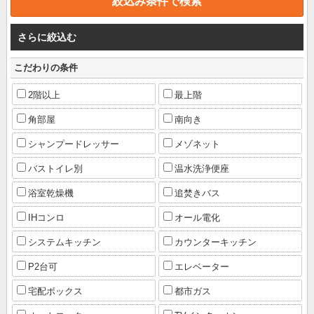
さらに絞込む
こだわりの条件
2階以上
最上階
角部屋
南向き
シャンプードレッサー
メゾネット
バストイレ別
温水洗浄便座
浴室乾燥機
追焚きバス
IHコンロ
オール電化
システムキッチン
カウンターキッチン
P2台可
エレベーター
宅配ボックス
都市ガス