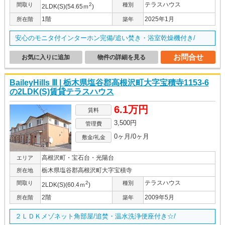
テラスハウス
間取り
2
種別
2LDK(S)(54.65ｍ
)
1階
2025年1月
所在階
築年
安心のモニタ付インターホン完備/追い焚き・浴室乾燥機付き/
お問合せ
お気に入りに追加
物件の詳細を見る
BaileyHills Ⅲ | 栃木県塩谷郡高根沢町大字宝積寺1153-6
の2LDK(S)賃貸テラスハウス
6.1万円
賃料
3,500円
管理費
0ヶ月/0ヶ月
敷金/礼金
高根沢町・宝石台・光陽台
エリア
栃木県塩谷郡高根沢町大字宝積寺
所在地
テラスハウス
間取り
2
種別
2LDK(S)(60.4ｍ
)
2階
2009年5月
所在階
築年
２ＬＤＫメゾネット角部屋/追焚・温水洗浄便座付き☆/