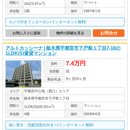
アパート
間取り
2
種別
1K(23.97ｍ
)
1階
1997年1月
所在階
築年
カメラ付きインターホン/インターネット無料/
お問合せ
お気に入りに追加
物件の詳細を見る
アルトカッシーナ | 栃木県宇都宮市下戸祭１丁目7-18の
1LDK(S)賃貸マンション
7.4万円
賃料
込
管理費
0ヶ月/0ヶ月
敷金/礼金
宇都宮中心地（西口）エリア
エリア
栃木県宇都宮市下戸祭１丁目
所在地
マンション
間取り
2
種別
1LDK(S)(45.83ｍ
)
4階
2009年6月
所在階
築年
追い焚き・洗髪洗面台付き☆/インターネット無料/