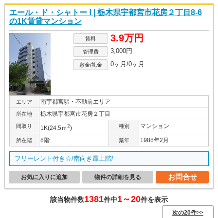
エール・ド・シャトー Ⅰ | 栃木県宇都宮市花房２丁目8-6
の1K賃貸マンション
3.9万円
賃料
3,000円
管理費
0ヶ月/0ヶ月
敷金/礼金
南宇都宮駅・不動前エリア
エリア
栃木県宇都宮市花房２丁目
所在地
マンション
間取り
2
種別
1K(24.5ｍ
)
8階
1988年2月
所在階
築年
フリーレント付き☆/南向き最上階/
お問合せ
お気に入りに追加
物件の詳細を見る
1381
1～20
該当物件数
件中
件を表示
次の20件>>