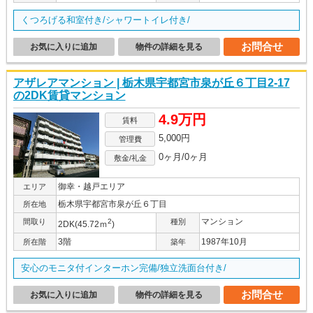
くつろげる和室付き/シャワートイレ付き/
お問合せ
お気に入りに追加
物件の詳細を見る
アザレアマンション | 栃木県宇都宮市泉が丘６丁目2-17
の2DK賃貸マンション
4.9万円
賃料
5,000円
管理費
0ヶ月/0ヶ月
敷金/礼金
御幸・越戸エリア
エリア
栃木県宇都宮市泉が丘６丁目
所在地
マンション
間取り
2
種別
2DK(45.72ｍ
)
3階
1987年10月
所在階
築年
安心のモニタ付インターホン完備/独立洗面台付き/
お問合せ
お気に入りに追加
物件の詳細を見る