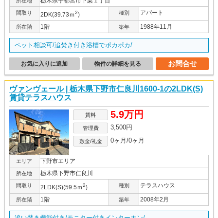
栃木県宇都宮市下栗１丁目
所在地
アパート
間取り
2
種別
2DK(39.73ｍ
)
1階
1988年11月
所在階
築年
ペット相談可/追焚き付き浴槽でポカポカ/
お問合せ
お気に入りに追加
物件の詳細を見る
ヴァンヴェール | 栃木県下野市仁良川1600-1の2LDK(S)
賃貸テラスハウス
5.9万円
賃料
3,500円
管理費
0ヶ月/0ヶ月
敷金/礼金
下野市エリア
エリア
栃木県下野市仁良川
所在地
テラスハウス
間取り
2
種別
2LDK(S)(59.5ｍ
)
1階
2008年2月
所在階
築年
追い焚き機能付き/モニター付きインターホン/