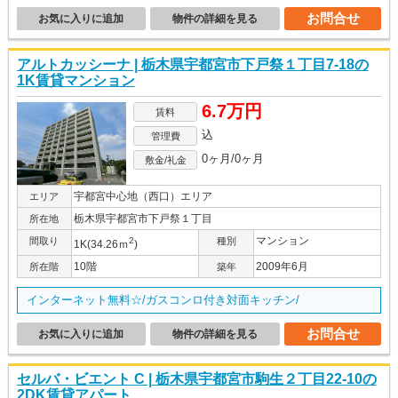
お問合せ
お気に入りに追加
物件の詳細を見る
アルトカッシーナ | 栃木県宇都宮市下戸祭１丁目7-18の
1K賃貸マンション
6.7万円
賃料
込
管理費
0ヶ月/0ヶ月
敷金/礼金
宇都宮中心地（西口）エリア
エリア
栃木県宇都宮市下戸祭１丁目
所在地
マンション
間取り
2
種別
1K(34.26ｍ
)
10階
2009年6月
所在階
築年
インターネット無料☆/ガスコンロ付き対面キッチン/
お問合せ
お気に入りに追加
物件の詳細を見る
セルバ・ビエント C | 栃木県宇都宮市駒生２丁目22-10の
2DK賃貸アパート