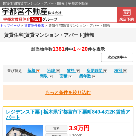
賃貸住宅[賃貸マンション・アパート]情報｜宇都宮不動産
来店予約
トップページ
>
賃貸物件検索
>
賃貸住宅[賃貸マンション・アパート]情報
賃貸住宅[賃貸マンション・アパート]情報
1381
1～20
該当物件数
件中
件を表示
次の20件>>
新着
沿線
賃料
所要時間
種別
並び替え
間取
面積
築年数
もっと条件を絞り込む
レジデンス下栗 | 栃木県宇都宮市下栗町849-4の2K賃貸ア
パート
3.9万円
賃料