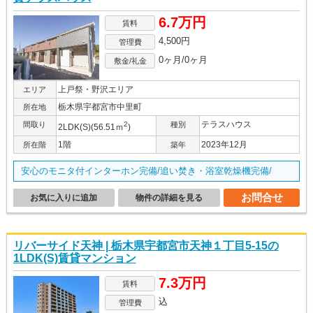
6.7万円
賃料
4,500円
管理費
0ヶ月/0ヶ月
敷金/礼金
上戸祭・野沢エリア
エリア
栃木県宇都宮市中里町
所在地
テラスハウス
間取り
2
種別
2LDK(S)(56.51ｍ
)
1階
2023年12月
所在階
築年
安心のモニタ付インターホン完備/追い焚き・浴室乾燥機完備/
お問合せ
お気に入りに追加
物件の詳細を見る
リバーサイド天神 | 栃木県宇都宮市天神１丁目5-15の
1LDK(S)賃貸マンション
7.3万円
賃料
込
管理費