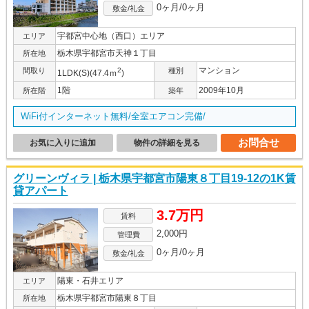
0ヶ月/0ヶ月
敷金/礼金
宇都宮中心地（西口）エリア
エリア
栃木県宇都宮市天神１丁目
所在地
マンション
間取り
2
種別
1LDK(S)(47.4ｍ
)
1階
2009年10月
所在階
築年
WiFi付インターネット無料/全室エアコン完備/
お問合せ
お気に入りに追加
物件の詳細を見る
グリーンヴィラ | 栃木県宇都宮市陽東８丁目19-12の1K賃
貸アパート
3.7万円
賃料
2,000円
管理費
0ヶ月/0ヶ月
敷金/礼金
陽東・石井エリア
エリア
栃木県宇都宮市陽東８丁目
所在地