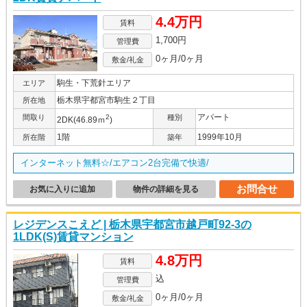
4.4万円
賃料
1,700円
管理費
0ヶ月/0ヶ月
敷金/礼金
駒生・下荒針エリア
エリア
栃木県宇都宮市駒生２丁目
所在地
アパート
間取り
2
種別
2DK(46.89ｍ
)
1階
1999年10月
所在階
築年
インターネット無料☆/エアコン2台完備で快適/
お問合せ
お気に入りに追加
物件の詳細を見る
レジデンスこえど | 栃木県宇都宮市越戸町92-3の
1LDK(S)賃貸マンション
4.8万円
賃料
込
管理費
0ヶ月/0ヶ月
敷金/礼金