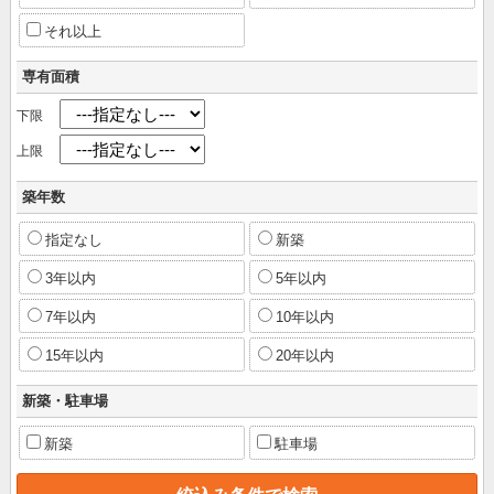
それ以上
専有面積
下限
上限
築年数
指定なし
新築
3年以内
5年以内
7年以内
10年以内
15年以内
20年以内
新築・駐車場
新築
駐車場