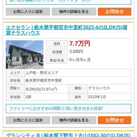
お問合せ
お気に入りに追加
物件の詳細を見る
エクセラン | 栃木県宇都宮市中里町3023-4の3LDK(S)賃
貸テラスハウス
7.7万円
賃料
3,500円
管理費
0ヶ月/0ヶ月
敷金/礼金
上戸祭・野沢エリア
エリア
栃木県宇都宮市中里町
所在地
テラスハウス
間取り
2
種別
3LDK(S)(72.87ｍ
)
1階
2013年1月
所在階
築年
ファミリーにおすすめの間取り/追い焚き付きの浴室/
お問合せ
お気に入りに追加
物件の詳細を見る
グランシティ B | 栃木県下野市上古山1502-30の1LDK(S)