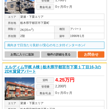
1,700円
管理費
0ヶ月/0ヶ月
敷金/礼金
簗瀬・下栗エリア
エリア
栃木県宇都宮市下栗町
所在地
アパート
間取り
2
種別
2K(35ｍ
)
2階
1996年1月
所在階
築年
南向きで日当たり良好☆/安心のモニタ付インターホン/
お問合せ
お気に入りに追加
物件の詳細を見る
エルディム宇梶 A棟 | 栃木県宇都宮市下栗１丁目16-3の
2DK賃貸アパート
4.25万円
賃料
2,200円
管理費
0ヶ月/0ヶ月
敷金/礼金
簗瀬・下栗エリア
エリア