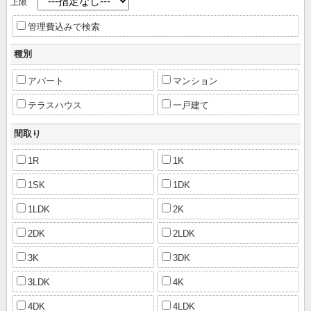
上限
管理費込みで検索
種別
アパート
マンション
テラスハウス
一戸建て
間取り
1R
1K
1SK
1DK
1LDK
2K
2DK
2LDK
3K
3DK
3LDK
4K
4DK
4LDK