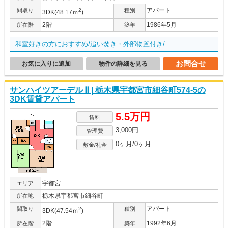
アパート
間取り
2
種別
3DK(48.17ｍ
)
2階
1986年5月
所在階
築年
和室好きの方におすすめ/追い焚き・外部物置付き/
お問合せ
お気に入りに追加
物件の詳細を見る
サンハイツアーデル Ⅱ | 栃木県宇都宮市細谷町574-5の
3DK賃貸アパート
5.5万円
賃料
3,000円
管理費
0ヶ月/0ヶ月
敷金/礼金
宇都宮
エリア
栃木県宇都宮市細谷町
所在地
アパート
間取り
2
種別
3DK(47.54ｍ
)
2階
1992年6月
所在階
築年