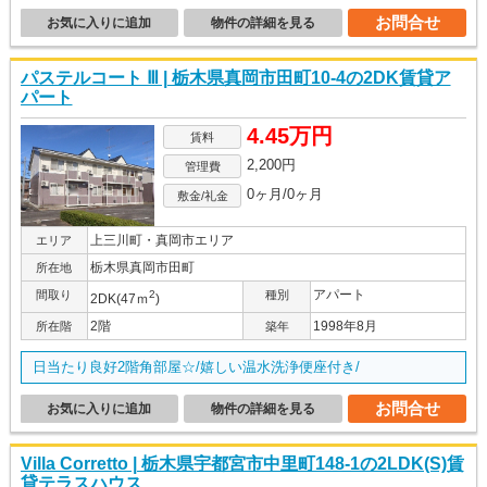
お問合せ
お気に入りに追加
物件の詳細を見る
パステルコート Ⅲ | 栃木県真岡市田町10-4の2DK賃貸ア
パート
4.45万円
賃料
2,200円
管理費
0ヶ月/0ヶ月
敷金/礼金
上三川町・真岡市エリア
エリア
栃木県真岡市田町
所在地
アパート
間取り
2
種別
2DK(47ｍ
)
2階
1998年8月
所在階
築年
日当たり良好2階角部屋☆/嬉しい温水洗浄便座付き/
お問合せ
お気に入りに追加
物件の詳細を見る
Villa Corretto | 栃木県宇都宮市中里町148-1の2LDK(S)賃
貸テラスハウス