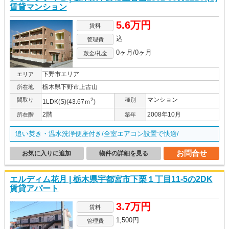
賃貸マンション
5.6万円
賃料
込
管理費
0ヶ月/0ヶ月
敷金/礼金
下野市エリア
エリア
栃木県下野市上古山
所在地
マンション
間取り
2
種別
1LDK(S)(43.67ｍ
)
2階
2008年10月
所在階
築年
追い焚き・温水洗浄便座付き/全室エアコン設置で快適/
お問合せ
お気に入りに追加
物件の詳細を見る
エルディム花月 | 栃木県宇都宮市下栗１丁目11-5の2DK
賃貸アパート
3.7万円
賃料
1,500円
管理費