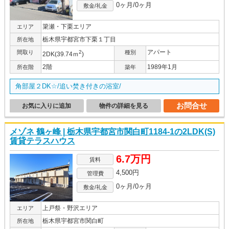
0ヶ月/0ヶ月
敷金/礼金
簗瀬・下栗エリア
エリア
栃木県宇都宮市下栗１丁目
所在地
アパート
間取り
2
種別
2DK(39.74ｍ
)
2階
1989年1月
所在階
築年
角部屋２DK☆/追い焚き付きの浴室/
お問合せ
お気に入りに追加
物件の詳細を見る
メゾネ 鶴ヶ峰 | 栃木県宇都宮市関白町1184-1の2LDK(S)
賃貸テラスハウス
6.7万円
賃料
4,500円
管理費
0ヶ月/0ヶ月
敷金/礼金
上戸祭・野沢エリア
エリア
栃木県宇都宮市関白町
所在地