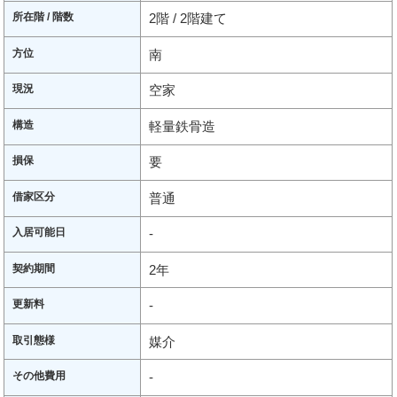
所在階 / 階数
2階 / 2階建て
方位
南
現況
空家
構造
軽量鉄骨造
損保
要
借家区分
普通
入居可能日
-
契約期間
2年
更新料
-
取引態様
媒介
その他費用
-