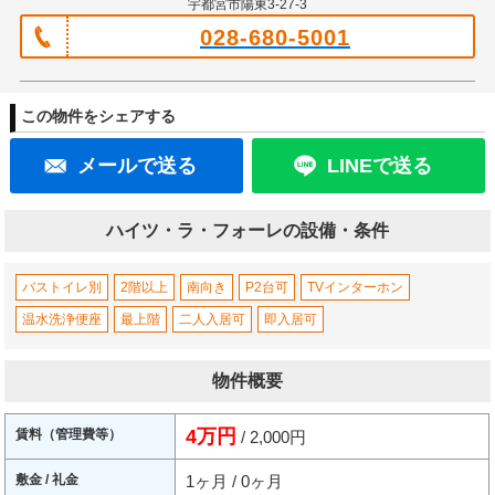
宇都宮市陽東3-27-3
028-680-5001
この物件をシェアする
メールで送る
LINEで送る
ハイツ・ラ・フォーレの設備・条件
バストイレ別
2階以上
南向き
P2台可
TVインターホン
温水洗浄便座
最上階
二人入居可
即入居可
物件概要
4万円
賃料（管理費等）
/ 2,000円
敷金 / 礼金
1ヶ月 / 0ヶ月