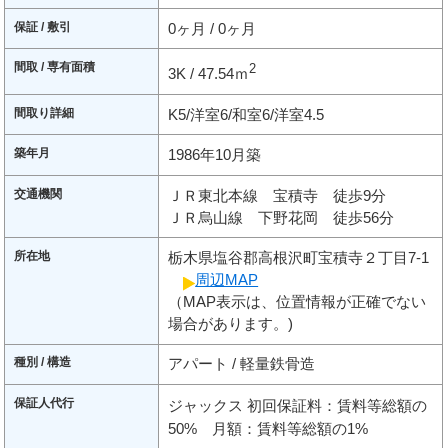
保証 / 敷引
0ヶ月 / 0ヶ月
間取 / 専有面積
2
3K / 47.54ｍ
間取り詳細
K5/洋室6/和室6/洋室4.5
築年月
1986年10月築
交通機関
ＪＲ東北本線 宝積寺 徒歩9分
ＪＲ烏山線 下野花岡 徒歩56分
所在地
栃木県塩谷郡高根沢町宝積寺２丁目7-1
周辺MAP
（MAP表示は、位置情報が正確でない
場合があります。)
種別 / 構造
アパート / 軽量鉄骨造
保証人代行
ジャックス 初回保証料：賃料等総額の
50% 月額：賃料等総額の1%