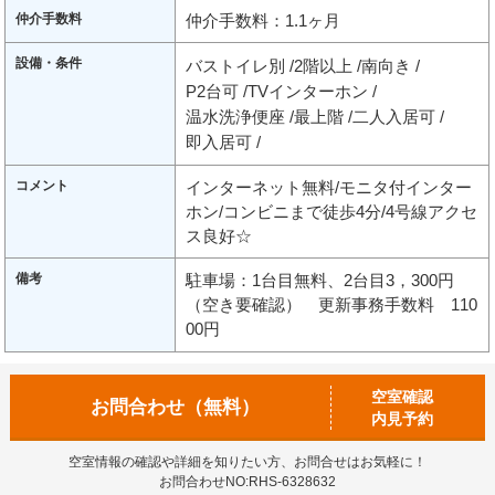
仲介手数料
仲介手数料：1.1ヶ月
設備・条件
バストイレ別
2階以上
南向き
P2台可
TVインターホン
温水洗浄便座
最上階
二人入居可
即入居可
コメント
インターネット無料/モニタ付インター
ホン/コンビニまで徒歩4分/4号線アクセ
ス良好☆
備考
駐車場：1台目無料、2台目3，300円
（空き要確認） 更新事務手数料 110
00円
空室確認
お問合わせ（無料）
内見予約
空室情報の確認や詳細を知りたい方、お問合せはお気軽に！
お問合わせNO:RHS-6328632