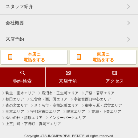
スタッフ紹介
会社概要
来店予約
本店に
東店に
電話をする
電話をする
物件検索
来店予約
アクセス
駒生・宝木エリア
鹿沼市・壬生町エリア
戸祭・若草エリア
鶴田エリア
江曽島・西川田エリア
宇都宮西口中心エリア
雀の宮エリア
さくら市・高根沢町エリア
御幸ヶ原・岩曽エリア
岡本エリア
宇都宮東口エリア
陽東エリア
簗瀬・下栗エリア
ゆいの杜・清原エリア
インターパークエリア
上三川町・下野町・真岡市エリア
Copyright UTSUNOMIYA REAL ESTATE. All rights reserved.