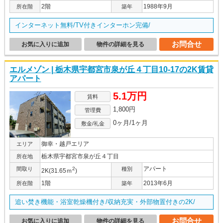
2階
1988年9月
所在階
築年
インターネット無料/TV付きインターホン完備/
お問合せ
お気に入りに追加
物件の詳細を見る
エルメゾン | 栃木県宇都宮市泉が丘４丁目10-17の2K賃貸
アパート
5.1万円
賃料
1,800円
管理費
0ヶ月/1ヶ月
敷金/礼金
御幸・越戸エリア
エリア
栃木県宇都宮市泉が丘４丁目
所在地
アパート
間取り
2
種別
2K(31.65ｍ
)
1階
2013年6月
所在階
築年
追い焚き機能・浴室乾燥機付き/収納充実・外部物置付きの2K/
お問合せ
お気に入りに追加
物件の詳細を見る