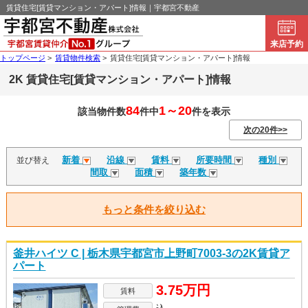
賃貸住宅[賃貸マンション・アパート]情報｜宇都宮不動産
来店予約
トップページ
>
賃貸物件検索
>
賃貸住宅[賃貸マンション・アパート]情報
2K 賃貸住宅[賃貸マンション・アパート]情報
84
1～20
該当物件数
件中
件を表示
次の20件>>
新着
沿線
賃料
所要時間
種別
並び替え
間取
面積
築年数
もっと条件を絞り込む
釜井ハイツ C | 栃木県宇都宮市上野町7003-3の2K賃貸ア
パート
3.75万円
賃料