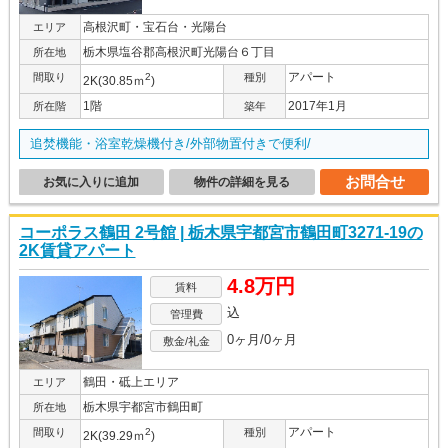
高根沢町・宝石台・光陽台
エリア
栃木県塩谷郡高根沢町光陽台６丁目
所在地
アパート
間取り
2
種別
2K(30.85ｍ
)
1階
2017年1月
所在階
築年
追焚機能・浴室乾燥機付き/外部物置付きで便利/
お問合せ
お気に入りに追加
物件の詳細を見る
コーポラス鶴田 2号館 | 栃木県宇都宮市鶴田町3271-19の
2K賃貸アパート
4.8万円
賃料
込
管理費
0ヶ月/0ヶ月
敷金/礼金
鶴田・砥上エリア
エリア
栃木県宇都宮市鶴田町
所在地
アパート
間取り
2
種別
2K(39.29ｍ
)