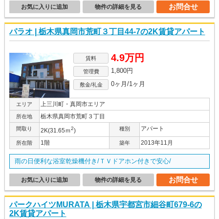
お問合せ
お気に入りに追加
物件の詳細を見る
パラオ | 栃木県真岡市荒町３丁目44-7の2K賃貸アパート
4.9万円
賃料
1,800円
管理費
0ヶ月/1ヶ月
敷金/礼金
上三川町・真岡市エリア
エリア
栃木県真岡市荒町３丁目
所在地
アパート
間取り
2
種別
2K(31.65ｍ
)
1階
2013年11月
所在階
築年
雨の日便利な浴室乾燥機付き/ＴＶドアホン付きで安心/
お問合せ
お気に入りに追加
物件の詳細を見る
パークハイツMURATA | 栃木県宇都宮市細谷町679-6の
2K賃貸アパート