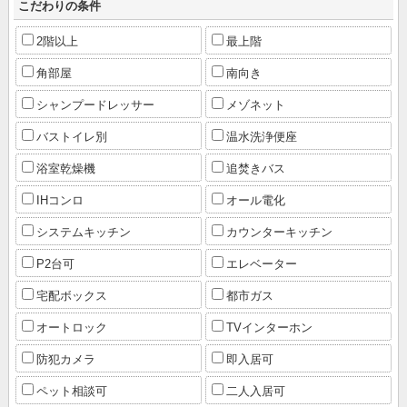
こだわりの条件
2階以上
最上階
角部屋
南向き
シャンプードレッサー
メゾネット
バストイレ別
温水洗浄便座
浴室乾燥機
追焚きバス
IHコンロ
オール電化
システムキッチン
カウンターキッチン
P2台可
エレベーター
宅配ボックス
都市ガス
オートロック
TVインターホン
防犯カメラ
即入居可
ペット相談可
二人入居可