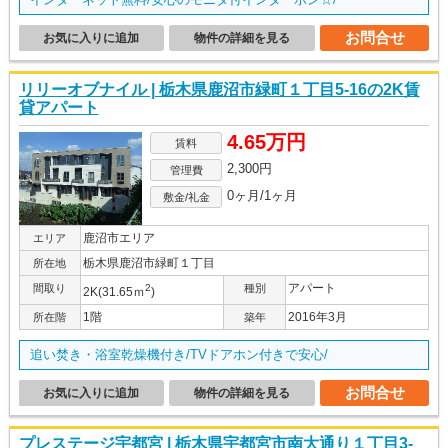
お問合せ
お気に入りに追加
物件の詳細を見る
リリーオブナイル | 栃木県鹿沼市緑町１丁目5-16の2K賃
貸アパート
4.65万円
賃料
2,300円
管理費
0ヶ月/1ヶ月
敷金/礼金
鹿沼市エリア
エリア
栃木県鹿沼市緑町１丁目
所在地
アパート
間取り
2
種別
2K(31.65ｍ
)
1階
2016年3月
所在階
築年
追い焚き・浴室乾燥機付き/TVドアホン付きで安心/
お問合せ
お気に入りに追加
物件の詳細を見る
プレステージ宇都宮 | 栃木県宇都宮市南大通り１丁目3-