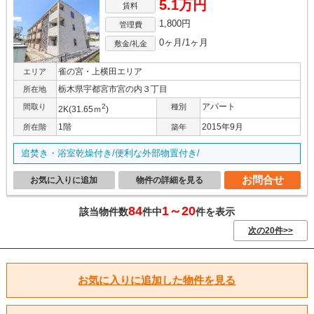
5.1万円
賃料
1,800円
管理費
0ヶ月/1ヶ月
敷金/礼金
雀の宮・上横田エリア
エリア
栃木県宇都宮市宮の内３丁目
所在地
アパート
間取り
2
種別
2K(31.65ｍ
)
1階
2015年9月
所在階
築年
追焚き・浴室乾燥付き/便利な外部物置付き/
お問合せ
お気に入りに追加
物件の詳細を見る
84
1～20
該当物件数
件中
件を表示
次の20件>>
お気に入りに追加した物件を見る