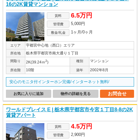
16の2K賃貸マンション
6.5万円
賃料
5,000円
管理費
1ヶ月/0ヶ月
敷金/礼金
宇都宮中心地（西口）エリア
エリア
栃木県宇都宮市南大通り１丁目
所在地
マンション
間取り
2
種別
2K(39.24ｍ
)
10階
2002年8月
所在階
築年
安心のモニタ付インターホン完備/インターネット無料/
お問合せ
お気に入りに追加
物件の詳細を見る
ワールドプレイス E | 栃木県宇都宮市今宮１丁目8-8の2K
賃貸アパート
4.5万円
賃料
2,900円
管理費