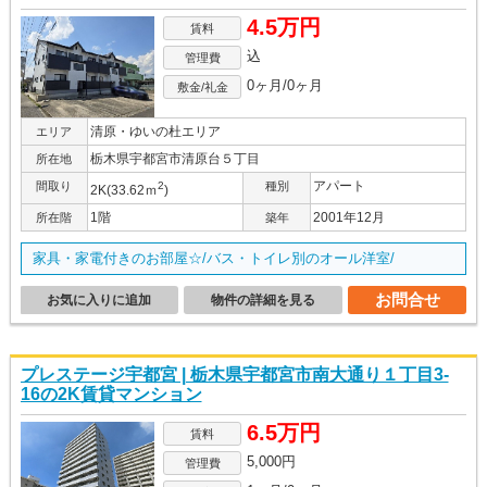
4.5万円
賃料
込
管理費
0ヶ月/0ヶ月
敷金/礼金
清原・ゆいの杜エリア
エリア
栃木県宇都宮市清原台５丁目
所在地
アパート
間取り
2
種別
2K(33.62ｍ
)
1階
2001年12月
所在階
築年
家具・家電付きのお部屋☆/バス・トイレ別のオール洋室/
お問合せ
お気に入りに追加
物件の詳細を見る
プレステージ宇都宮 | 栃木県宇都宮市南大通り１丁目3-
16の2K賃貸マンション
6.5万円
賃料
5,000円
管理費