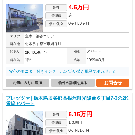
4.5万円
賃料
込
管理費
0ヶ月/0ヶ月
敷金/礼金
宝木・細谷エリア
エリア
栃木県宇都宮市細谷町
所在地
アパート
間取り
2
種別
2K(40.58ｍ
)
1階
1999年3月
所在階
築年
安心のモニター付きインターホン/追い焚き風呂でポカポカ☆
お問合せ
お気に入りに追加
物件の詳細を見る
ブレッツァ | 栃木県塩谷郡高根沢町光陽台６丁目7-3の2K
賃貸アパート
5.15万円
賃料
1,800円
管理費
0ヶ月/1ヶ月
敷金/礼金