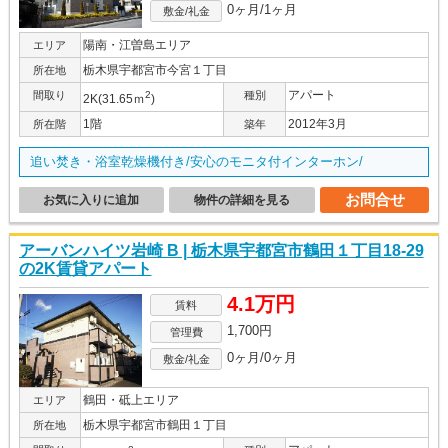
0ヶ月/1ヶ月
敷金/礼金
陽南・江曽島エリア
エリア
栃木県宇都宮市今宮１丁目
所在地
アパート
間取り
2
種別
2K(31.65ｍ
)
1階
2012年3月
所在階
築年
追い焚き・浴室乾燥機付き/安心のモニタ付インターホン/
お問合せ
お気に入りに追加
物件の詳細を見る
アーバンハイツ岩崎 B | 栃木県宇都宮市鶴田１丁目18-29
の2K賃貸アパート
4.1万円
賃料
1,700円
管理費
0ヶ月/0ヶ月
敷金/礼金
鶴田・砥上エリア
エリア
栃木県宇都宮市鶴田１丁目
所在地