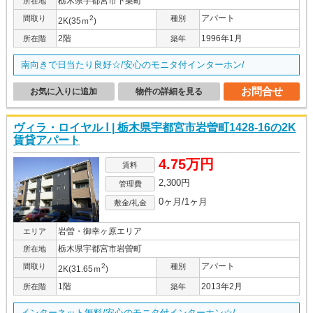
栃木県宇都宮市下栗町
所在地
アパート
間取り
2
種別
2K(35ｍ
)
2階
1996年1月
所在階
築年
南向きで日当たり良好☆/安心のモニタ付インターホン/
お問合せ
お気に入りに追加
物件の詳細を見る
ヴィラ・ロイヤル Ⅰ | 栃木県宇都宮市岩曽町1428-16の2K
賃貸アパート
4.75万円
賃料
2,300円
管理費
0ヶ月/1ヶ月
敷金/礼金
岩曽・御幸ヶ原エリア
エリア
栃木県宇都宮市岩曽町
所在地
アパート
間取り
2
種別
2K(31.65ｍ
)
1階
2013年2月
所在階
築年
インターネット無料/安心のモニタ付インターホン☆/