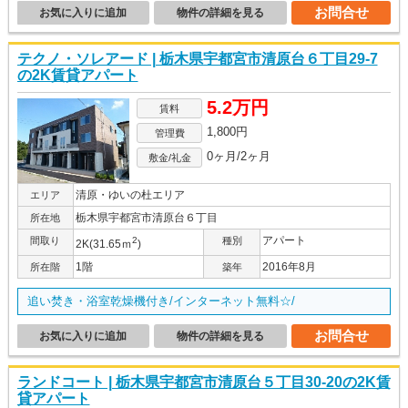
お問合せ
お気に入りに追加
物件の詳細を見る
テクノ・ソレアード | 栃木県宇都宮市清原台６丁目29-7
の2K賃貸アパート
5.2万円
賃料
1,800円
管理費
0ヶ月/2ヶ月
敷金/礼金
清原・ゆいの杜エリア
エリア
栃木県宇都宮市清原台６丁目
所在地
アパート
間取り
2
種別
2K(31.65ｍ
)
1階
2016年8月
所在階
築年
追い焚き・浴室乾燥機付き/インターネット無料☆/
お問合せ
お気に入りに追加
物件の詳細を見る
ランドコート | 栃木県宇都宮市清原台５丁目30-20の2K賃
貸アパート