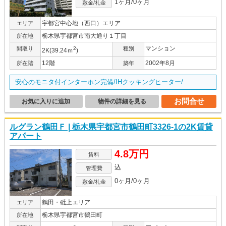
1ヶ月/0ヶ月
敷金/礼金
宇都宮中心地（西口）エリア
エリア
栃木県宇都宮市南大通り１丁目
所在地
マンション
間取り
2
種別
2K(39.24ｍ
)
12階
2002年8月
所在階
築年
安心のモニタ付インターホン完備/IHクッキングヒーター/
お問合せ
お気に入りに追加
物件の詳細を見る
ルグラン鶴田Ｆ | 栃木県宇都宮市鶴田町3326-1の2K賃貸
アパート
4.8万円
賃料
込
管理費
0ヶ月/0ヶ月
敷金/礼金
鶴田・砥上エリア
エリア
栃木県宇都宮市鶴田町
所在地