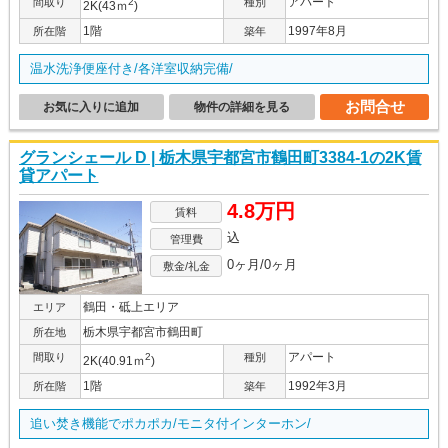
アパート
間取り
2
種別
2K(43ｍ
)
1階
1997年8月
所在階
築年
温水洗浄便座付き/各洋室収納完備/
お問合せ
お気に入りに追加
物件の詳細を見る
グランシェール D | 栃木県宇都宮市鶴田町3384-1の2K賃
貸アパート
4.8万円
賃料
込
管理費
0ヶ月/0ヶ月
敷金/礼金
鶴田・砥上エリア
エリア
栃木県宇都宮市鶴田町
所在地
アパート
間取り
2
種別
2K(40.91ｍ
)
1階
1992年3月
所在階
築年
追い焚き機能でポカポカ/モニタ付インターホン/