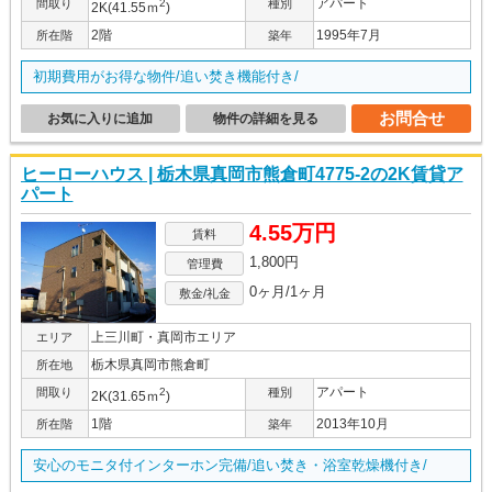
アパート
間取り
2
種別
2K(41.55ｍ
)
2階
1995年7月
所在階
築年
初期費用がお得な物件/追い焚き機能付き/
お問合せ
お気に入りに追加
物件の詳細を見る
ヒーローハウス | 栃木県真岡市熊倉町4775-2の2K賃貸ア
パート
4.55万円
賃料
1,800円
管理費
0ヶ月/1ヶ月
敷金/礼金
上三川町・真岡市エリア
エリア
栃木県真岡市熊倉町
所在地
アパート
間取り
2
種別
2K(31.65ｍ
)
1階
2013年10月
所在階
築年
安心のモニタ付インターホン完備/追い焚き・浴室乾燥機付き/