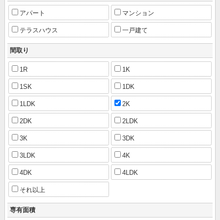
アパート
マンション
テラスハウス
一戸建て
間取り
1R
1K
1SK
1DK
1LDK
2K
2DK
2LDK
3K
3DK
3LDK
4K
4DK
4LDK
それ以上
専有面積