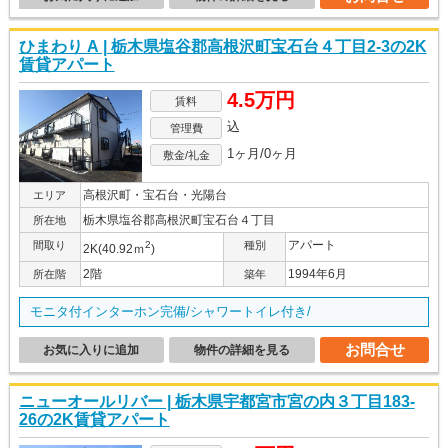
ひまわり A | 栃木県塩谷郡高根沢町宝石台４丁目2-3の2K
賃貸アパート
4.5万円
賃料
込
管理費
1ヶ月/0ヶ月
敷金/礼金
高根沢町・宝石台・光陽台
エリア
栃木県塩谷郡高根沢町宝石台４丁目
所在地
アパート
間取り
2
種別
2K(40.92ｍ
)
2階
1994年6月
所在階
築年
モニタ付インターホン完備/シャワートイレ付き/
お問合せ
お気に入りに追加
物件の詳細を見る
ニューオールリバー | 栃木県宇都宮市宮の内３丁目183-
26の2K賃貸アパート