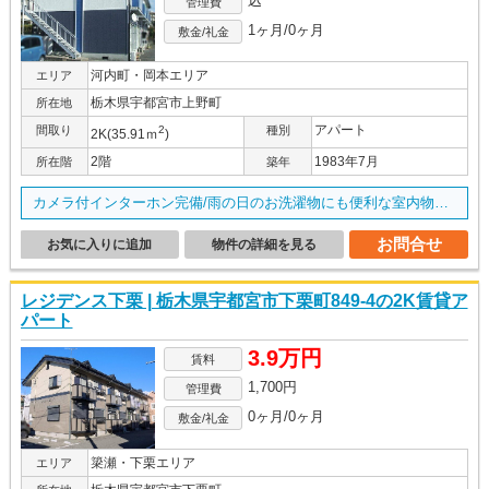
込
管理費
1ヶ月/0ヶ月
敷金/礼金
河内町・岡本エリア
エリア
栃木県宇都宮市上野町
所在地
アパート
間取り
2
種別
2K(35.91ｍ
)
2階
1983年7月
所在階
築年
カメラ付インターホン完備/雨の日のお洗濯物にも便利な室内物干し付き/
お問合せ
お気に入りに追加
物件の詳細を見る
レジデンス下栗 | 栃木県宇都宮市下栗町849-4の2K賃貸ア
パート
3.9万円
賃料
1,700円
管理費
0ヶ月/0ヶ月
敷金/礼金
簗瀬・下栗エリア
エリア