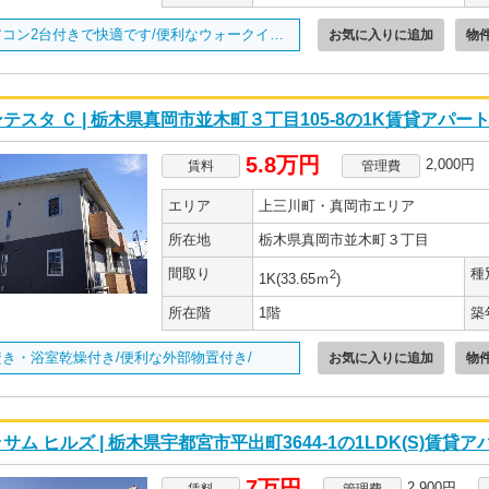
エアコン2台付きで快適です/便利なウォークインクローゼット付き/
お気に入りに追加
物
テスタ Ｃ | 栃木県真岡市並木町３丁目105-8の1K賃貸アパー
5.8万円
2,000円
賃料
管理費
エリア
上三川町・真岡市エリア
所在地
栃木県真岡市並木町３丁目
間取り
種
2
1K(33.65ｍ
)
所在階
1階
築
焚き・浴室乾燥付き/便利な外部物置付き/
お気に入りに追加
物
サム ヒルズ | 栃木県宇都宮市平出町3644-1の1LDK(S)賃貸ア
7万円
2,900円
賃料
管理費