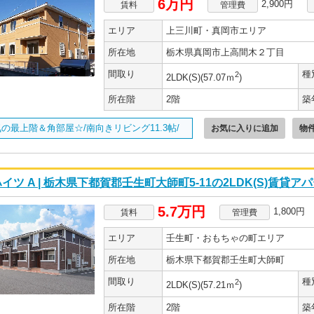
6万円
2,900円
賃料
管理費
エリア
上三川町・真岡市エリア
所在地
栃木県真岡市上高間木２丁目
間取り
種
2
2LDK(S)(57.07ｍ
)
所在階
2階
築
の最上階＆角部屋☆/南向きリビング11.3帖/
お気に入りに追加
物
イツ A | 栃木県下都賀郡壬生町大師町5-11の2LDK(S)賃貸ア
5.7万円
1,800円
賃料
管理費
エリア
壬生町・おもちゃの町エリア
所在地
栃木県下都賀郡壬生町大師町
間取り
種
2
2LDK(S)(57.21ｍ
)
所在階
2階
築