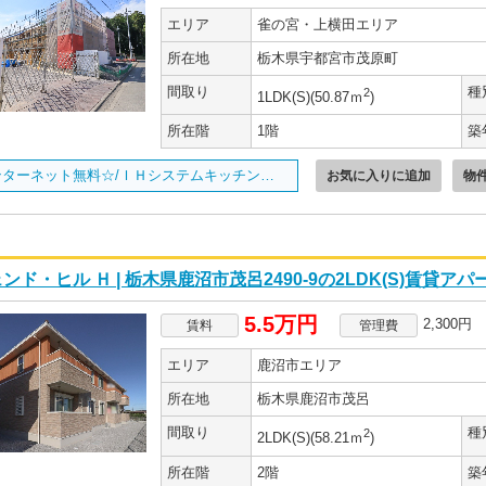
エリア
雀の宮・上横田エリア
所在地
栃木県宇都宮市茂原町
間取り
種
2
1LDK(S)(50.87ｍ
)
所在階
1階
築
インターネット無料☆/ＩＨシステムキッチン完備/
お気に入りに追加
物
ンド・ヒル Ｈ | 栃木県鹿沼市茂呂2490-9の2LDK(S)賃貸アパ
5.5万円
2,300円
賃料
管理費
エリア
鹿沼市エリア
所在地
栃木県鹿沼市茂呂
間取り
種
2
2LDK(S)(58.21ｍ
)
所在階
2階
築