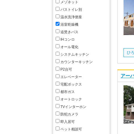
メゾネット
バストイレ別
温水洗浄便座
浴室乾燥機
追焚きバス
IHコンロ
オール電化
ひ
システムキッチン
カウンターキッチン
P2台可
アーバ
エレベーター
宅配ボックス
都市ガス
オートロック
TVインターホン
防犯カメラ
即入居可
ペット相談可