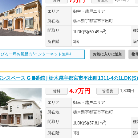
エリア
御幸・越戸エリア
所在地
栃木県宇都宮市平出町
間取り
種
2
1LDK(S)(50.49ｍ
)
所在階
1階
築
ろびろ一坪お風呂☆/インターネット無料/
お気に入りに追加
物
ンスペース G Ⅲ番館 | 栃木県宇都宮市平出町1311-4の1LDK(
4.7万円
1,800円
賃料
管理費
エリア
御幸・越戸エリア
所在地
栃木県宇都宮市平出町
間取り
種
2
1LDK(S)(37.81ｍ
)
所在階
1階
築