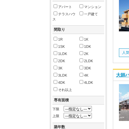
アパート
マンション
テラスハウ
一戸建て
ス
間取り
1R
1K
1SK
1DK
人気
1LDK
2K
2DK
2LDK
3K
3DK
大師ハ
3LDK
4K
4DK
4LDK
それ以上
専有面積
下限
上限
築年数