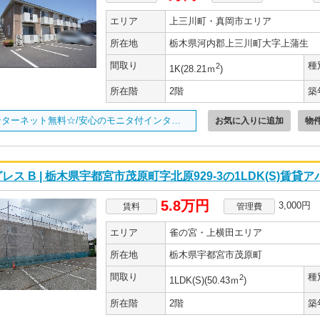
エリア
上三川町・真岡市エリア
所在地
栃木県河内郡上三川町大字上蒲生
間取り
種
2
1K(28.21ｍ
)
所在階
2階
築
インターネット無料☆/安心のモニタ付インターホン/
お気に入りに追加
物
レス B | 栃木県宇都宮市茂原町字北原929-3の1LDK(S)賃貸
5.8万円
3,000円
賃料
管理費
エリア
雀の宮・上横田エリア
所在地
栃木県宇都宮市茂原町
間取り
種
2
1LDK(S)(50.43ｍ
)
所在階
2階
築