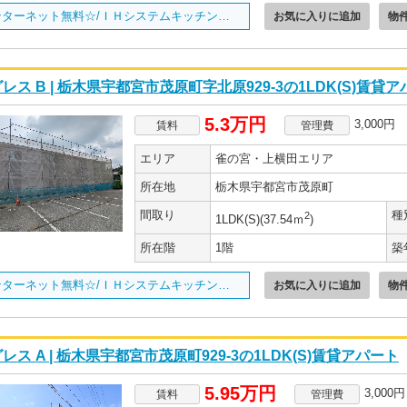
インターネット無料☆/ＩＨシステムキッチン完備/
お気に入りに追加
物
レス B | 栃木県宇都宮市茂原町字北原929-3の1LDK(S)賃貸
5.3万円
3,000円
賃料
管理費
エリア
雀の宮・上横田エリア
所在地
栃木県宇都宮市茂原町
間取り
種
2
1LDK(S)(37.54ｍ
)
所在階
1階
築
インターネット無料☆/ＩＨシステムキッチン完備/
お気に入りに追加
物
レス A | 栃木県宇都宮市茂原町929-3の1LDK(S)賃貸アパート
5.95万円
3,000円
賃料
管理費