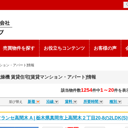
売買物件を探す
お役立ちコンテンツ
お客様の声
ション・アパート]情報
燥機 賃貸住宅[賃貸マンション・アパート]情報
1254
1～20
該当物件数
件中
件を表
新着
沿線
賃料
所要時間
種別
並び替え
ランセ高間木 A | 栃木県真岡市上高間木２丁目20-8の2LDK(