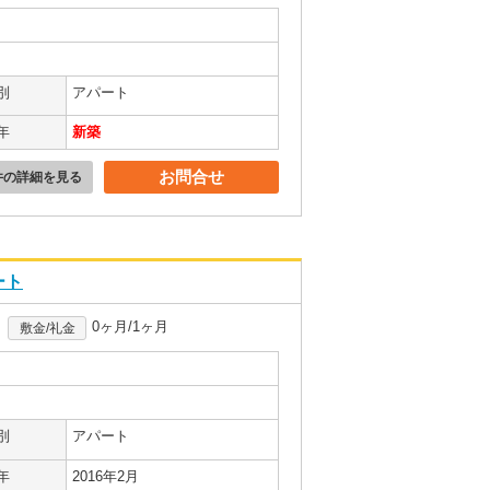
別
アパート
年
新築
お問合せ
件の詳細を見る
ート
0ヶ月/1ヶ月
敷金/礼金
別
アパート
年
2016年2月