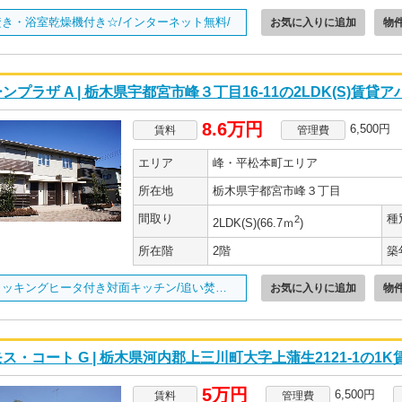
焚き・浴室乾燥機付き☆/インターネット無料/
お気に入りに追加
物
ンプラザ A | 栃木県宇都宮市峰３丁目16-11の2LDK(S)賃貸
8.6万円
6,500円
賃料
管理費
エリア
峰・平松本町エリア
所在地
栃木県宇都宮市峰３丁目
間取り
種
2
2LDK(S)(66.7ｍ
)
所在階
2階
築
IHクッキングヒータ付き対面キッチン/追い焚き・浴室乾燥付き/
お気に入りに追加
物
ス・コート G | 栃木県河内郡上三川町大字上蒲生2121-1の1
5万円
6,500円
賃料
管理費