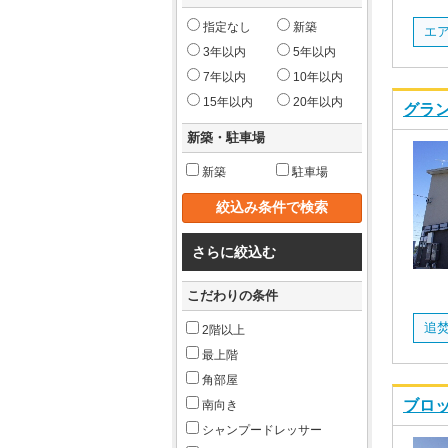
指定なし
新築
3年以内
5年以内
7年以内
10年以内
15年以内
20年以内
グラン
新築・駐車場
新築
駐車場
さらに絞込む
こだわりの条件
追
2階以上
最上階
角部屋
ブロッ
南向き
シャンプードレッサー