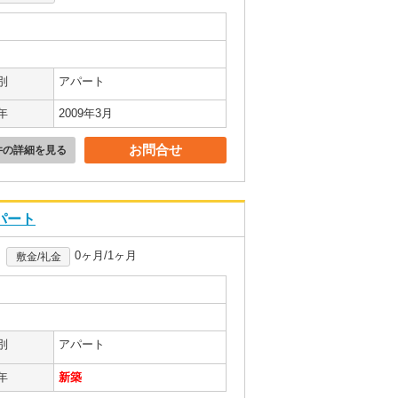
別
アパート
年
2009年3月
お問合せ
件の詳細を見る
アパート
0ヶ月/1ヶ月
敷金/礼金
別
アパート
年
新築