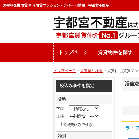
浴室乾燥機 賃貸住宅[賃貸マンション・アパート]情報｜宇都宮不動産
トップページ
賃貸物件を探す
トップページ
>
賃貸物件検索
>
賃貸住宅[賃貸マン
浴室乾
絞込み条件を指定
賃料
下限
上限
管理費込みで検索
ラ・フ
種別