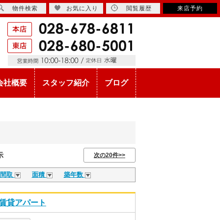
物件検索
お気に入り
閲覧履歴
来店予約
会社概要
スタッフ紹介
ブログ
示
次の20件>>
間取
面積
築年数
S)賃貸アパート