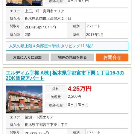
0ヶ月/8万円
敷金/礼金
上三川町・真岡市エリア
エリア
栃木県真岡市上高間木２丁目
所在地
アパート
間取り
2
種別
2LDK(S)(57.07ｍ
)
2階
2017年1月
所在階
築年
人気の最上階＆角部屋☆/南向きリビング11.3帖/
お問合せ
お気に入りに追加
物件の詳細を見る
エルディム宇梶 A棟 | 栃木県宇都宮市下栗１丁目16-3の
2DK賃貸アパート
4.25万円
賃料
2,200円
管理費
0ヶ月/0ヶ月
敷金/礼金
簗瀬・下栗エリア
エリア
栃木県宇都宮市下栗１丁目
所在地
アパート
間取り
2
種別
2DK(39.73ｍ
)