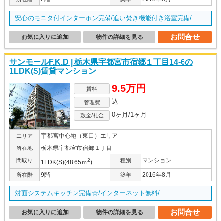
安心のモニタ付インターホン完備/追い焚き機能付き浴室完備/
お問合せ
お気に入りに追加
物件の詳細を見る
サンモールF.K.D | 栃木県宇都宮市宿郷１丁目14-6の
1LDK(S)賃貸マンション
9.5万円
賃料
込
管理費
0ヶ月/1ヶ月
敷金/礼金
宇都宮中心地（東口）エリア
エリア
栃木県宇都宮市宿郷１丁目
所在地
マンション
間取り
2
種別
1LDK(S)(48.65ｍ
)
9階
2016年8月
所在階
築年
対面システムキッチン完備☆/インターネット無料/
お問合せ
お気に入りに追加
物件の詳細を見る