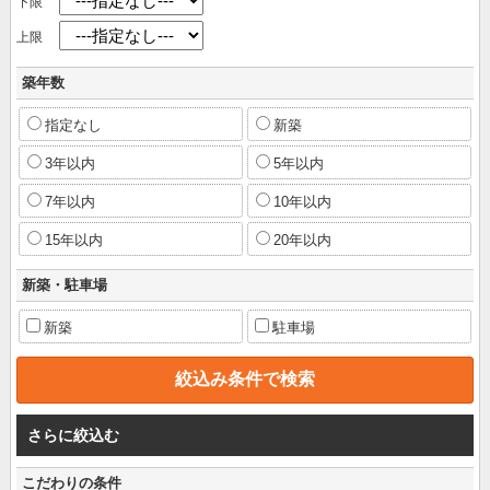
下限
上限
築年数
指定なし
新築
3年以内
5年以内
7年以内
10年以内
15年以内
20年以内
新築・駐車場
新築
駐車場
さらに絞込む
こだわりの条件