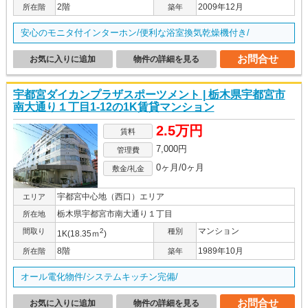
2階
2009年12月
所在階
築年
安心のモニタ付インターホン/便利な浴室換気乾燥機付き/
お問合せ
お気に入りに追加
物件の詳細を見る
宇都宮ダイカンプラザスポーツメント | 栃木県宇都宮市
南大通り１丁目1-12の1K賃貸マンション
2.5万円
賃料
7,000円
管理費
0ヶ月/0ヶ月
敷金/礼金
宇都宮中心地（西口）エリア
エリア
栃木県宇都宮市南大通り１丁目
所在地
マンション
間取り
2
種別
1K(18.35ｍ
)
8階
1989年10月
所在階
築年
オール電化物件/システムキッチン完備/
お問合せ
お気に入りに追加
物件の詳細を見る