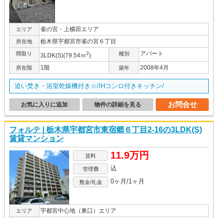
雀の宮・上横田エリア
エリア
栃木県宇都宮市雀の宮６丁目
所在地
アパート
間取り
2
種別
3LDK(S)(79.54ｍ
)
1階
2008年4月
所在階
築年
追い焚き・浴室乾燥機付き☆/IHコンロ付きキッチン/
お問合せ
お気に入りに追加
物件の詳細を見る
フォルテ | 栃木県宇都宮市東宿郷６丁目2-16の3LDK(S)
賃貸マンション
11.9万円
賃料
込
管理費
0ヶ月/1ヶ月
敷金/礼金
宇都宮中心地（東口）エリア
エリア