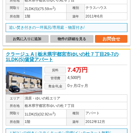
栃木県宇都宮市ゆいの杜６丁目
所在地
テラスハウス
間取り
2
種別
2LDK(S)(75.59ｍ
)
1階
2011年6月
所在階
築年
追い焚き付きの一坪風呂/専用庭・物置付き/
お問合せ
お気に入りに追加
物件の詳細を見る
クラージュ A | 栃木県宇都宮市ゆいの杜７丁目29-7の
1LDK(S)賃貸アパート
7.4万円
賃料
4,500円
管理費
0ヶ月/2ヶ月
敷金/礼金
清原・ゆいの杜エリア
エリア
栃木県宇都宮市ゆいの杜７丁目
所在地
アパート
間取り
2
種別
1LDK(S)(32.92ｍ
)
1階
2012年12月
所在階
築年
ＩHコンロ付きシステムキッチン完備/インターネット無料/