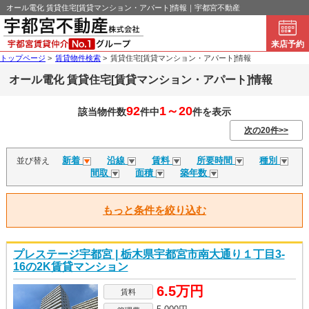
オール電化 賃貸住宅[賃貸マンション・アパート]情報｜宇都宮不動産
来店予約
トップページ
>
賃貸物件検索
>
賃貸住宅[賃貸マンション・アパート]情報
オール電化 賃貸住宅[賃貸マンション・アパート]情報
92
1～20
該当物件数
件中
件を表示
次の20件>>
新着
沿線
賃料
所要時間
種別
並び替え
間取
面積
築年数
もっと条件を絞り込む
プレステージ宇都宮 | 栃木県宇都宮市南大通り１丁目3-
16の2K賃貸マンション
6.5万円
賃料