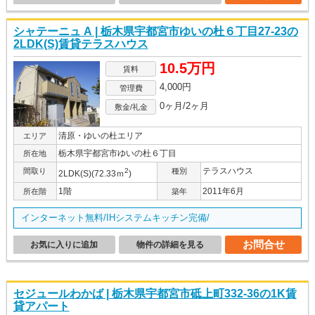
シャテーニュ A | 栃木県宇都宮市ゆいの杜６丁目27-23の
2LDK(S)賃貸テラスハウス
10.5万円
賃料
4,000円
管理費
0ヶ月/2ヶ月
敷金/礼金
清原・ゆいの杜エリア
エリア
栃木県宇都宮市ゆいの杜６丁目
所在地
テラスハウス
間取り
2
種別
2LDK(S)(72.33ｍ
)
1階
2011年6月
所在階
築年
インターネット無料/IHシステムキッチン完備/
お問合せ
お気に入りに追加
物件の詳細を見る
セジュールわかば | 栃木県宇都宮市砥上町332-36の1K賃
貸アパート