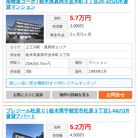
南晒屋コーポ | 栃木県真岡市並木町３丁目28-3の2DK賃
貸マンション
5.7万円
賃料
3,000円
管理費
1ヶ月/1ヶ月
敷金/礼金
上三川町・真岡市エリア
エリア
栃木県真岡市並木町３丁目
所在地
マンション
間取り
2
種別
2DK(54.74ｍ
)
3階
1993年2月
所在階
築年
嬉しい追い焚き機能付き☆/IHシステムキッチン/
お問合せ
お気に入りに追加
物件の詳細を見る
プレジール松原 C | 栃木県宇都宮市松原３丁目1-44の1R
賃貸アパート
5.2万円
賃料
4,500円
管理費