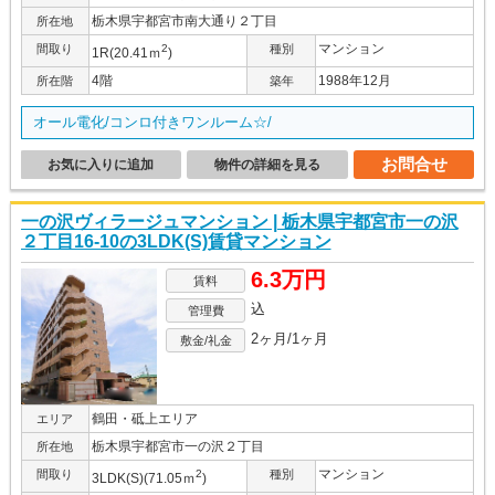
栃木県宇都宮市南大通り２丁目
所在地
マンション
間取り
2
種別
1R(20.41ｍ
)
4階
1988年12月
所在階
築年
オール電化/コンロ付きワンルーム☆/
お問合せ
お気に入りに追加
物件の詳細を見る
一の沢ヴィラージュマンション | 栃木県宇都宮市一の沢
２丁目16-10の3LDK(S)賃貸マンション
6.3万円
賃料
込
管理費
2ヶ月/1ヶ月
敷金/礼金
鶴田・砥上エリア
エリア
栃木県宇都宮市一の沢２丁目
所在地
マンション
間取り
2
種別
3LDK(S)(71.05ｍ
)