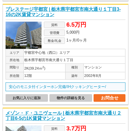
プレステージ宇都宮 | 栃木県宇都宮市南大通り１丁目3-
16の2K賃貸マンション
6.5万円
賃料
5,000円
管理費
1ヶ月/0ヶ月
敷金/礼金
宇都宮中心地（西口）エリア
エリア
栃木県宇都宮市南大通り１丁目
所在地
マンション
間取り
2
種別
2K(39.24ｍ
)
12階
2002年8月
所在階
築年
安心のモニタ付インターホン完備/IHクッキングヒーター/
お問合せ
お気に入りに追加
物件の詳細を見る
メゾン・ド・ユニヴェール | 栃木県宇都宮市南大通り２
丁目6-5の1K賃貸マンション
3.7万円
賃料