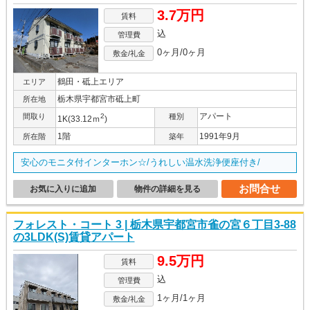
3.7万円
賃料
込
管理費
0ヶ月/0ヶ月
敷金/礼金
鶴田・砥上エリア
エリア
栃木県宇都宮市砥上町
所在地
アパート
間取り
2
種別
1K(33.12ｍ
)
1階
1991年9月
所在階
築年
安心のモニタ付インターホン☆/うれしい温水洗浄便座付き/
お問合せ
お気に入りに追加
物件の詳細を見る
フォレスト・コート 3 | 栃木県宇都宮市雀の宮６丁目3-88
の3LDK(S)賃貸アパート
9.5万円
賃料
込
管理費
1ヶ月/1ヶ月
敷金/礼金