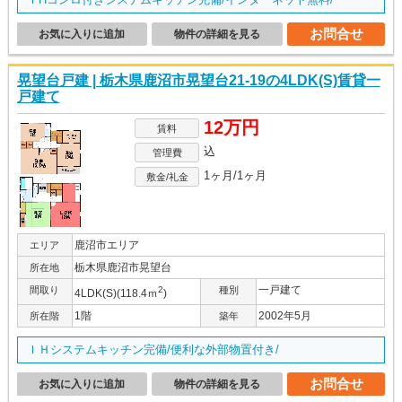
お問合せ
お気に入りに追加
物件の詳細を見る
晃望台戸建 | 栃木県鹿沼市晃望台21-19の4LDK(S)賃貸一
戸建て
12万円
賃料
込
管理費
1ヶ月/1ヶ月
敷金/礼金
鹿沼市エリア
エリア
栃木県鹿沼市晃望台
所在地
一戸建て
間取り
2
種別
4LDK(S)(118.4ｍ
)
1階
2002年5月
所在階
築年
ＩＨシステムキッチン完備/便利な外部物置付き/
お問合せ
お気に入りに追加
物件の詳細を見る