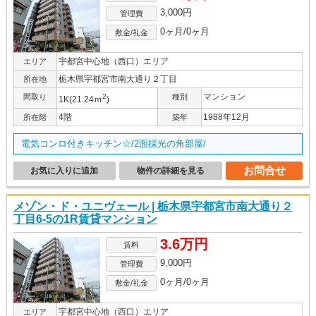
3,000円
管理費
0ヶ月/0ヶ月
敷金/礼金
宇都宮中心地（西口）エリア
エリア
栃木県宇都宮市南大通り２丁目
所在地
マンション
間取り
2
種別
1K(21.24ｍ
)
4階
1988年12月
所在階
築年
電気コンロ付きキッチン☆/2面採光の角部屋/
お問合せ
お気に入りに追加
物件の詳細を見る
メゾン・ド・ユニヴェール | 栃木県宇都宮市南大通り２
丁目6-5の1R賃貸マンション
3.6万円
賃料
9,000円
管理費
0ヶ月/0ヶ月
敷金/礼金
宇都宮中心地（西口）エリア
エリア