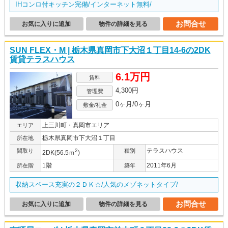
IHコンロ付キッチン完備/インターネット無料/
お問合せ
お気に入りに追加
物件の詳細を見る
SUN FLEX・M | 栃木県真岡市下大沼１丁目14-6の2DK
賃貸テラスハウス
6.1万円
賃料
4,300円
管理費
0ヶ月/0ヶ月
敷金/礼金
上三川町・真岡市エリア
エリア
栃木県真岡市下大沼１丁目
所在地
テラスハウス
間取り
2
種別
2DK(56.5ｍ
)
1階
2011年6月
所在階
築年
収納スペース充実の２ＤＫ☆/人気のメゾネットタイプ/
お問合せ
お気に入りに追加
物件の詳細を見る