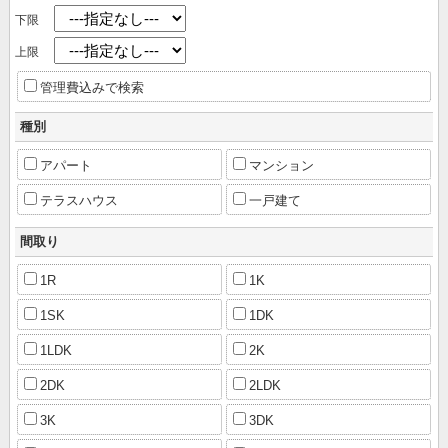
下限
上限
管理費込みで検索
種別
アパート
マンション
テラスハウス
一戸建て
間取り
1R
1K
1SK
1DK
1LDK
2K
2DK
2LDK
3K
3DK