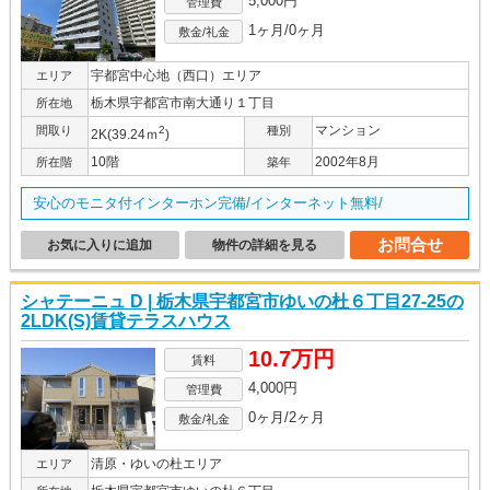
5,000円
管理費
1ヶ月/0ヶ月
敷金/礼金
宇都宮中心地（西口）エリア
エリア
栃木県宇都宮市南大通り１丁目
所在地
マンション
間取り
2
種別
2K(39.24ｍ
)
10階
2002年8月
所在階
築年
安心のモニタ付インターホン完備/インターネット無料/
お問合せ
お気に入りに追加
物件の詳細を見る
シャテーニュ D | 栃木県宇都宮市ゆいの杜６丁目27-25の
2LDK(S)賃貸テラスハウス
10.7万円
賃料
4,000円
管理費
0ヶ月/2ヶ月
敷金/礼金
清原・ゆいの杜エリア
エリア