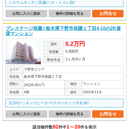
システムキッチン完備/バス・トイレ別/
お問合せ
お気に入りに追加
物件の詳細を見る
プレステージ祇園 | 栃木県下野市祇園１丁目4-10の2K賃
貸マンション
5.2万円
賃料
5,000円
管理費
1ヶ月/0ヶ月
敷金/礼金
下野市エリア
エリア
栃木県下野市祇園１丁目
所在地
マンション
間取り
2
種別
2K(39.29ｍ
)
4階
2001年11月
所在階
築年
1口IHクッキングヒーター/クローゼット付き1K/
お問合せ
お気に入りに追加
物件の詳細を見る
92
1～20
該当物件数
件中
件を表示