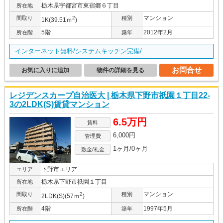
栃木県宇都宮市東宿郷６丁目
所在地
マンション
間取り
2
種別
1K(39.51ｍ
)
5階
2012年2月
所在階
築年
インターネット無料/システムキッチン完備/
お問合せ
お気に入りに追加
物件の詳細を見る
レジデンスカープ自治医大 | 栃木県下野市祇園１丁目22-
3の2LDK(S)賃貸マンション
6.5万円
賃料
6,000円
管理費
1ヶ月/0ヶ月
敷金/礼金
下野市エリア
エリア
栃木県下野市祇園１丁目
所在地
マンション
間取り
2
種別
2LDK(S)(57ｍ
)
4階
1997年5月
所在階
築年