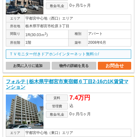
0ヶ月/1ヶ月
敷金/礼金
宇都宮中心地（西口）エリア
エリア
栃木県宇都宮市松原３丁目
所在地
アパート
間取り
2
種別
1R(30.03ｍ
)
1階
2008年6月
所在階
築年
ＴＶモニター付きドアホン/インターネット無料☆/
お問合せ
お気に入りに追加
物件の詳細を見る
フォルテ | 栃木県宇都宮市東宿郷６丁目2-16の1K賃貸マ
ンション
7.4万円
賃料
込
管理費
0ヶ月/1ヶ月
敷金/礼金
宇都宮中心地（東口）エリア
エリア