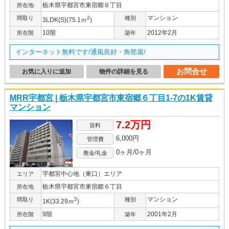
栃木県宇都宮市東宿郷６丁目
所在地
マンション
間取り
2
種別
3LDK(S)(75.1ｍ
)
10階
2012年2月
所在階
築年
インターネット無料です/通風良好・角部屋/
お問合せ
お気に入りに追加
物件の詳細を見る
MRR宇都宮 | 栃木県宇都宮市東宿郷６丁目1-7の1K賃貸
マンション
7.2万円
賃料
6,000円
管理費
0ヶ月/0ヶ月
敷金/礼金
宇都宮中心地（東口）エリア
エリア
栃木県宇都宮市東宿郷６丁目
所在地
マンション
間取り
2
種別
1K(33.29ｍ
)
9階
2001年2月
所在階
築年