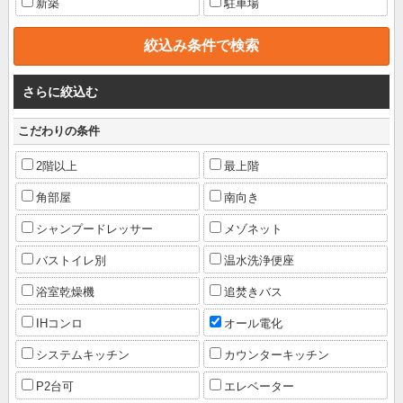
新築
駐車場
さらに絞込む
こだわりの条件
2階以上
最上階
角部屋
南向き
シャンプードレッサー
メゾネット
バストイレ別
温水洗浄便座
浴室乾燥機
追焚きバス
IHコンロ
オール電化
システムキッチン
カウンターキッチン
P2台可
エレベーター