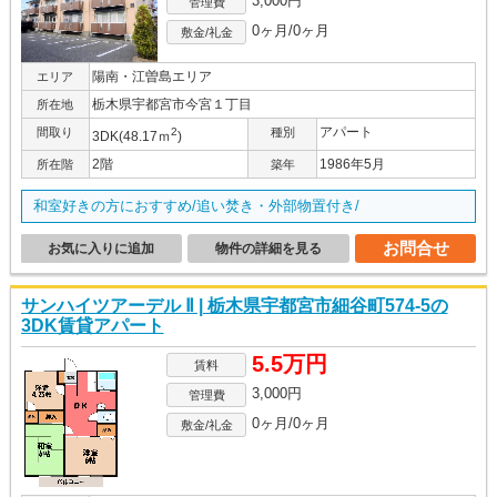
3,000円
管理費
0ヶ月/0ヶ月
敷金/礼金
陽南・江曽島エリア
エリア
栃木県宇都宮市今宮１丁目
所在地
アパート
間取り
2
種別
3DK(48.17ｍ
)
2階
1986年5月
所在階
築年
和室好きの方におすすめ/追い焚き・外部物置付き/
お問合せ
お気に入りに追加
物件の詳細を見る
サンハイツアーデル Ⅱ | 栃木県宇都宮市細谷町574-5の
3DK賃貸アパート
5.5万円
賃料
3,000円
管理費
0ヶ月/0ヶ月
敷金/礼金