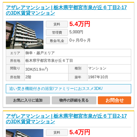
アザレアマンション | 栃木県宇都宮市泉が丘６丁目2-17
の3DK賃貸マンション
5.4万円
賃料
5,000円
管理費
0ヶ月/0ヶ月
敷金/礼金
御幸・越戸エリア
エリア
栃木県宇都宮市泉が丘６丁目
所在地
マンション
間取り
2
種別
3DK(51.9ｍ
)
2階
1987年10月
所在階
築年
追い焚き機能付きの浴室/ファミリーにおススメ3DK/
お問合せ
お気に入りに追加
物件の詳細を見る
アザレアマンション | 栃木県宇都宮市泉が丘６丁目2-17
の3DK賃貸マンション
5.4万円
賃料