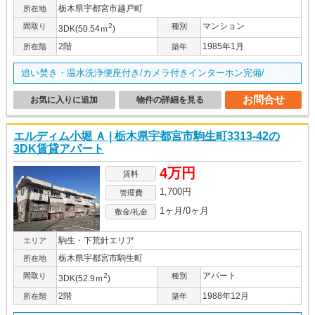
栃木県宇都宮市越戸町
所在地
マンション
間取り
2
種別
3DK(50.54ｍ
)
2階
1985年1月
所在階
築年
追い焚き・温水洗浄便座付き/カメラ付きインターホン完備/
お問合せ
お気に入りに追加
物件の詳細を見る
エルディム小堀 Ａ | 栃木県宇都宮市駒生町3313-42の
3DK賃貸アパート
4万円
賃料
1,700円
管理費
1ヶ月/0ヶ月
敷金/礼金
駒生・下荒針エリア
エリア
栃木県宇都宮市駒生町
所在地
アパート
間取り
2
種別
3DK(52.9ｍ
)
2階
1988年12月
所在階
築年