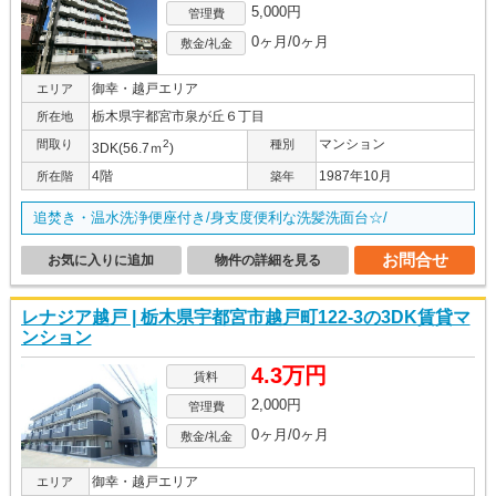
5,000円
管理費
0ヶ月/0ヶ月
敷金/礼金
御幸・越戸エリア
エリア
栃木県宇都宮市泉が丘６丁目
所在地
マンション
間取り
2
種別
3DK(56.7ｍ
)
4階
1987年10月
所在階
築年
追焚き・温水洗浄便座付き/身支度便利な洗髪洗面台☆/
お問合せ
お気に入りに追加
物件の詳細を見る
レナジア越戸 | 栃木県宇都宮市越戸町122-3の3DK賃貸マ
ンション
4.3万円
賃料
2,000円
管理費
0ヶ月/0ヶ月
敷金/礼金
御幸・越戸エリア
エリア