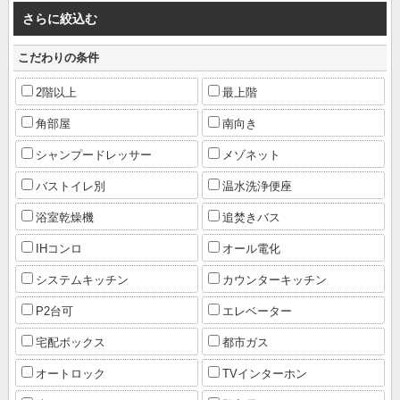
さらに絞込む
こだわりの条件
2階以上
最上階
角部屋
南向き
シャンプードレッサー
メゾネット
バストイレ別
温水洗浄便座
浴室乾燥機
追焚きバス
IHコンロ
オール電化
システムキッチン
カウンターキッチン
P2台可
エレベーター
宅配ボックス
都市ガス
オートロック
TVインターホン