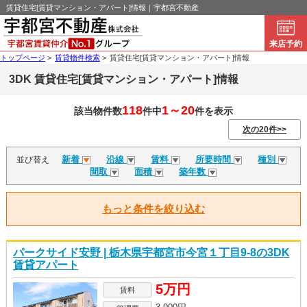
賃貸住宅[賃貸マンション・アパート]情報｜宇都宮不動産
来店予約
トップページ
>
賃貸物件検索
>
賃貸住宅[賃貸マンション・アパート]情報
3DK 賃貸住宅[賃貸マンション・アパート]情報
118
1～20
該当物件数
件中
件を表示
次の20件>>
新着
沿線
賃料
所要時間
種別
並び替え
間取
面積
築年数
もっと条件を絞り込む
パークサイド安野 | 栃木県宇都宮市今宮１丁目9-8の3DK
賃貸アパート
5万円
賃料