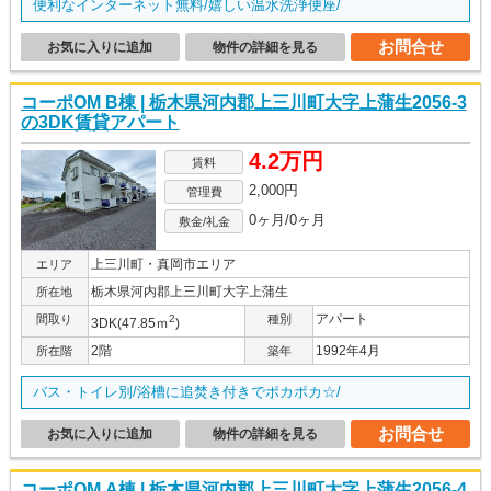
便利なインターネット無料/嬉しい温水洗浄便座/
お問合せ
お気に入りに追加
物件の詳細を見る
コーポOM B棟 | 栃木県河内郡上三川町大字上蒲生2056-3
の3DK賃貸アパート
4.2万円
賃料
2,000円
管理費
0ヶ月/0ヶ月
敷金/礼金
上三川町・真岡市エリア
エリア
栃木県河内郡上三川町大字上蒲生
所在地
アパート
間取り
2
種別
3DK(47.85ｍ
)
2階
1992年4月
所在階
築年
バス・トイレ別/浴槽に追焚き付きでポカポカ☆/
お問合せ
お気に入りに追加
物件の詳細を見る
コーポOM A棟 | 栃木県河内郡上三川町大字上蒲生2056-4