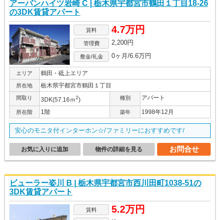
アーバンハイツ岩崎 C | 栃木県宇都宮市鶴田１丁目18-26
の3DK賃貸アパート
4.7万円
賃料
2,200円
管理費
0ヶ月/6.6万円
敷金/礼金
鶴田・砥上エリア
エリア
栃木県宇都宮市鶴田１丁目
所在地
アパート
間取り
2
種別
3DK(57.16ｍ
)
1階
1998年12月
所在階
築年
安心のモニタ付インターホン☆/ファミリーにおすすめです/
お問合せ
お気に入りに追加
物件の詳細を見る
ビューラー姿川 B | 栃木県宇都宮市西川田町1038-51の
3DK賃貸アパート
5.2万円
賃料