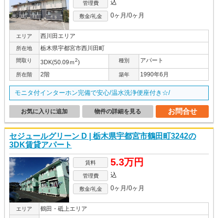
込
管理費
0ヶ月/0ヶ月
敷金/礼金
西川田エリア
エリア
栃木県宇都宮市西川田町
所在地
アパート
間取り
2
種別
3DK(50.09ｍ
)
2階
1990年6月
所在階
築年
モニタ付インターホン完備で安心/温水洗浄便座付き☆/
お問合せ
お気に入りに追加
物件の詳細を見る
セジュールグリーン D | 栃木県宇都宮市鶴田町3242の
3DK賃貸アパート
5.3万円
賃料
込
管理費
0ヶ月/0ヶ月
敷金/礼金
鶴田・砥上エリア
エリア