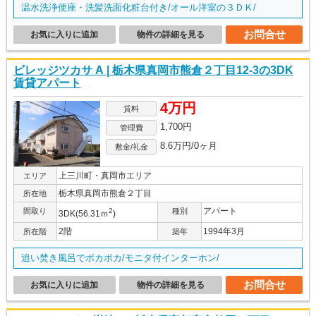
温水洗浄便座・洗髪洗面化粧台付き/オール洋室の３ＤＫ/
お問合せ
お気に入りに追加
物件の詳細を見る
ビレッジツカサ A | 栃木県真岡市熊倉２丁目12-3の3DK
賃貸アパート
4万円
賃料
1,700円
管理費
8.6万円/0ヶ月
敷金/礼金
上三川町・真岡市エリア
エリア
栃木県真岡市熊倉２丁目
所在地
アパート
間取り
2
種別
3DK(56.31ｍ
)
2階
1994年3月
所在階
築年
追い焚き風呂でポカポカ/モニタ付インターホン/
お問合せ
お気に入りに追加
物件の詳細を見る