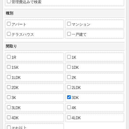
管理費込みで検索
種別
アパート
マンション
テラスハウス
一戸建て
間取り
1R
1K
1SK
1DK
1LDK
2K
2DK
2LDK
3K
3DK
3LDK
4K
4DK
4LDK
それ以上