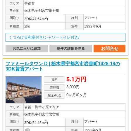
宇都宮
エリア
栃木県宇都宮市細谷町
所在地
アパート
間取り
2
種別
3DK(47.54ｍ
)
2階
1992年6月
所在階
築年
くつろげる和室付き/シャワートイレ付き/
お問合せ
お気に入りに追加
物件の詳細を見る
ファミールタウン D | 栃木県宇都宮市岩曽町1428-18の
3DK賃貸アパート
5.1万円
賃料
3,000円
管理費
0ヶ月/0ヶ月
敷金/礼金
岩曽・御幸ヶ原エリア
エリア
栃木県宇都宮市岩曽町
所在地
アパート
間取り
2
種別
3DK(54.45ｍ
)
1階
1992年5月
所在階
築年