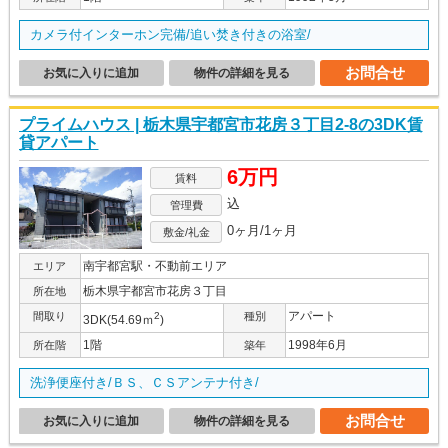
カメラ付インターホン完備/追い焚き付きの浴室/
お問合せ
お気に入りに追加
物件の詳細を見る
プライムハウス | 栃木県宇都宮市花房３丁目2-8の3DK賃
貸アパート
6万円
賃料
込
管理費
0ヶ月/1ヶ月
敷金/礼金
南宇都宮駅・不動前エリア
エリア
栃木県宇都宮市花房３丁目
所在地
アパート
間取り
2
種別
3DK(54.69ｍ
)
1階
1998年6月
所在階
築年
洗浄便座付き/ＢＳ、ＣＳアンテナ付き/
お問合せ
お気に入りに追加
物件の詳細を見る