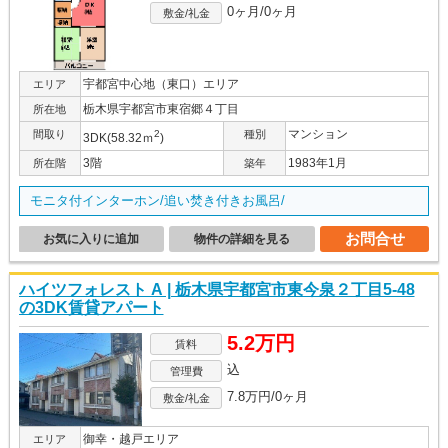
0ヶ月/0ヶ月
敷金/礼金
宇都宮中心地（東口）エリア
エリア
栃木県宇都宮市東宿郷４丁目
所在地
マンション
間取り
2
種別
3DK(58.32ｍ
)
3階
1983年1月
所在階
築年
モニタ付インターホン/追い焚き付きお風呂/
お問合せ
お気に入りに追加
物件の詳細を見る
ハイツフォレスト A | 栃木県宇都宮市東今泉２丁目5-48
の3DK賃貸アパート
5.2万円
賃料
込
管理費
7.8万円/0ヶ月
敷金/礼金
御幸・越戸エリア
エリア