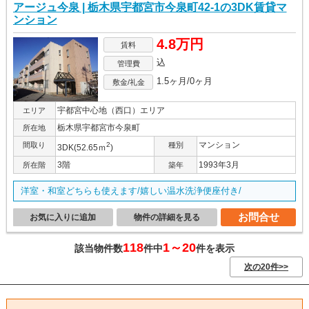
アージュ今泉 | 栃木県宇都宮市今泉町42-1の3DK賃貸マ
ンション
4.8万円
賃料
込
管理費
1.5ヶ月/0ヶ月
敷金/礼金
宇都宮中心地（西口）エリア
エリア
栃木県宇都宮市今泉町
所在地
マンション
間取り
2
種別
3DK(52.65ｍ
)
3階
1993年3月
所在階
築年
洋室・和室どちらも使えます/嬉しい温水洗浄便座付き/
お問合せ
お気に入りに追加
物件の詳細を見る
118
1～20
該当物件数
件中
件を表示
次の20件>>