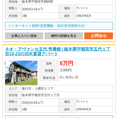
栃木県宇都宮市鶴田町
所在地
アパート
間取り
2
種別
3DK(53.43ｍ
)
1階
1992年8月
所在階
築年
インターネット無料/追焚機能・温水洗浄便座付き/
お問合せ
お気に入りに追加
物件の詳細を見る
ネオ・アヴァンセ五代 壱番館 | 栃木県宇都宮市五代１丁
目10-23の3DK賃貸アパート
5万円
賃料
3,000円
管理費
0ヶ月/0ヶ月
敷金/礼金
雀の宮・上横田エリア
エリア
栃木県宇都宮市五代１丁目
所在地
アパート
間取り
2
種別
3DK(54.65ｍ
)
1階
1994年9月
所在階
築年