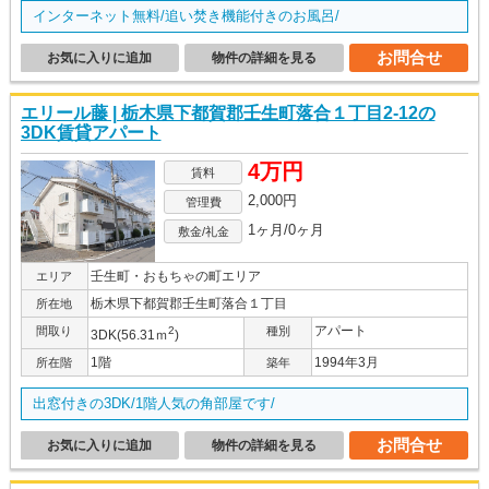
インターネット無料/追い焚き機能付きのお風呂/
お問合せ
お気に入りに追加
物件の詳細を見る
エリール藤 | 栃木県下都賀郡壬生町落合１丁目2-12の
3DK賃貸アパート
4万円
賃料
2,000円
管理費
1ヶ月/0ヶ月
敷金/礼金
壬生町・おもちゃの町エリア
エリア
栃木県下都賀郡壬生町落合１丁目
所在地
アパート
間取り
2
種別
3DK(56.31ｍ
)
1階
1994年3月
所在階
築年
出窓付きの3DK/1階人気の角部屋です/
お問合せ
お気に入りに追加
物件の詳細を見る