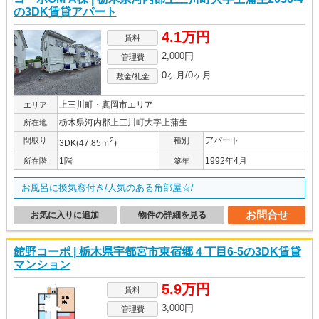
の3DK賃貸アパート
4.1万円
賃料
2,000円
管理費
0ヶ月/0ヶ月
敷金/礼金
上三川町・真岡市エリア
エリア
栃木県河内郡上三川町大字上蒲生
所在地
アパート
間取り
2
種別
3DK(47.85ｍ
)
1階
1992年4月
所在階
築年
お風呂に換気窓付き/人気のある角部屋☆/
お問合せ
お気に入りに追加
物件の詳細を見る
館野コーポ | 栃木県宇都宮市東宿郷４丁目6-5の3DK賃貸
マンション
5.9万円
賃料
3,000円
管理費