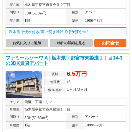
栃木県宇都宮市東今泉２丁目
所在地
アパート
間取り
2
種別
3DK(51.8ｍ
)
1階
1986年3月
所在階
築年
温水洗浄便座付き/追い焚き風呂でぽかぽか☆/
お問合せ
お気に入りに追加
物件の詳細を見る
ファミールソーワ A | 栃木県宇都宮市東簗瀬１丁目14-3
の3DK賃貸アパート
6.5万円
賃料
込
管理費
1ヶ月/0ヶ月
敷金/礼金
簗瀬・下栗エリア
エリア
栃木県宇都宮市東簗瀬１丁目
所在地
アパート
間取り
2
種別
3DK(51.63ｍ
)
1階
1999年9月
所在階
築年