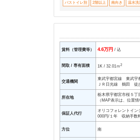
バストイレ別
2階以上
南向き
温水洗
4.6万円
賃料（管理費等）
/ 込
2
間取 / 専有面積
1K / 32.01ｍ
東武宇都宮線 東武宇都
交通機関
ＪＲ日光線 鶴田 徒歩
栃木県宇都宮市桜５丁目
所在地
（MAP表示は、位置情
オリコフォレントインシ
保証人代行
000円/１年 収納手数料
方位
南