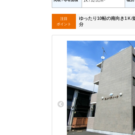
間取 / 専有面積
種別 
1K / 32.01ｍ
ゆったり10帖の南向き1Ｋ
注目
分
ポイント