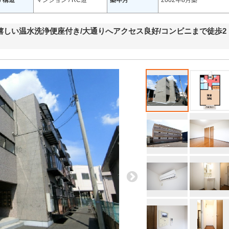
/ 構造
マンション / RC造
築年月
2002年8月築
/嬉しい温水洗浄便座付き/大通りへアクセス良好/コンビニまで徒歩2