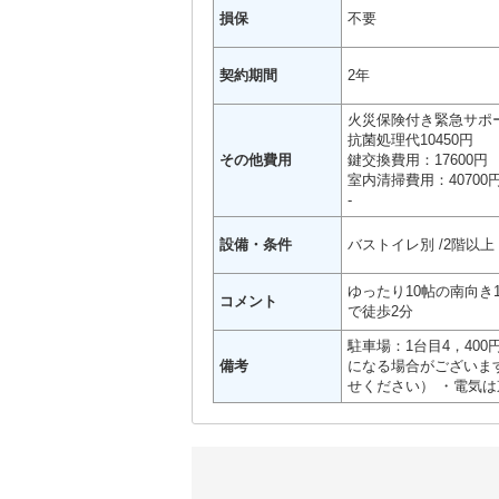
損保
不要
契約期間
2年
火災保険付き緊急サポー
抗菌処理代10450円
その他費用
鍵交換費用：17600円
室内清掃費用：40700
-
設備・条件
バストイレ別
2階以上
ゆったり10帖の南向き
コメント
で徒歩2分
駐車場：1台目4，40
備考
になる場合がございま
せください） ・電気は