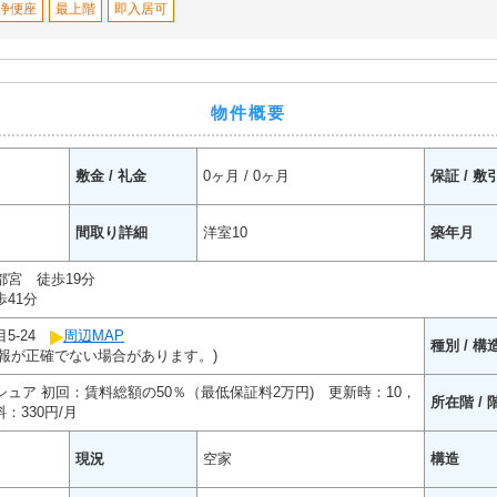
浄便座
最上階
即入居可
物件概要
敷金 / 礼金
0ヶ月 / 0ヶ月
保証 / 敷
間取り詳細
洋室10
築年月
宮 徒歩19分
41分
5-24
周辺MAP
種別 / 構
報が正確でない場合があります。)
ュア 初回：賃料総額の50％（最低保証料2万円) 更新時：10，
所在階 / 
：330円/月
現況
空家
構造