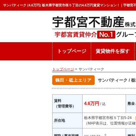
サンパティーク (4.6万円) 栃木県宇都宮市桜５丁目の4.6万円賃貸マンション！｜宇都宮
トップページ
賃貸物件を探す
トップページ
>
サンパティーク
鶴田・砥上エリア
サンパティーク /
賃料
4.6万円
敷金 
/ 込
（管理費等）
栃木県宇都宮市桜５丁目5-24
所在地
（MAP表示は、位置情報が正確
2