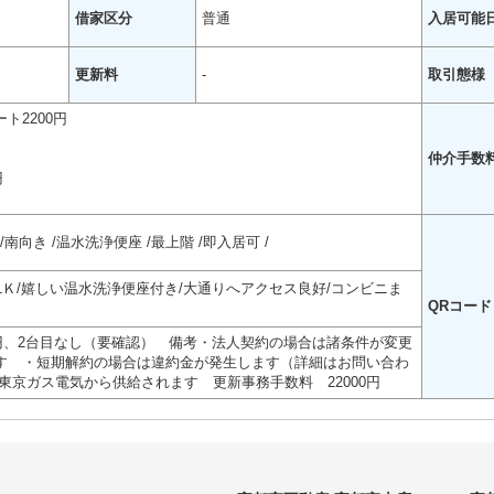
借家区分
普通
入居可能
更新料
-
取引態様
ト2200円
仲介手数
円
南向き
温水洗浄便座
最上階
即入居可
1Ｋ/嬉しい温水洗浄便座付き/大通りへアクセス良好/コンビニま
QRコード
0円、2台目なし（要確認） 備考・法人契約の場合は諸条件が変更
す ・短期解約の場合は違約金が発生します（詳細はお問い合わ
東京ガス電気から供給されます 更新事務手数料 22000円