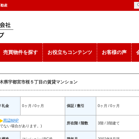
不動産
売買物件を探す
お役立ちコンテンツ
お客様の声
 栃木県宇都宮市桜５丁目の賃貸マンション
/ 礼金
0ヶ月 / 0ヶ月
保証 / 敷引
0ヶ月 / 0ヶ月
周辺MAP
所在階 / 階数
3階 / 3階建て
でない場合があります。)