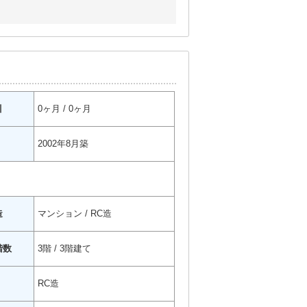
引
0ヶ月 / 0ヶ月
2002年8月築
造
マンション / RC造
階数
3階 / 3階建て
RC造