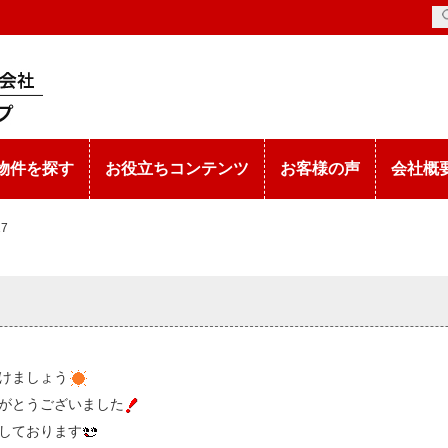
物件を探す
お役立ちコンテンツ
お客様の声
会社概
27
けましょう
がとうございました
しております