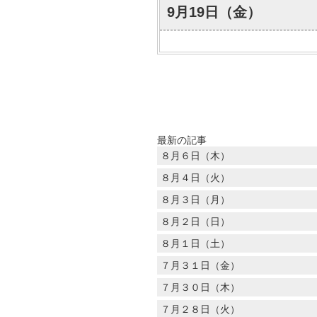
9月19日（金）
最新の記事
８月６日（木）
８月４日（火）
８月３日（月）
８月２日（日）
８月１日（土）
７月３１日（金）
７月３０日（木）
７月２８日（火）