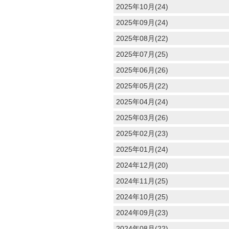
2025年10月(24)
2025年09月(24)
2025年08月(22)
2025年07月(25)
2025年06月(26)
2025年05月(22)
2025年04月(24)
2025年03月(26)
2025年02月(23)
2025年01月(24)
2024年12月(20)
2024年11月(25)
2024年10月(25)
2024年09月(23)
2024年08月(22)