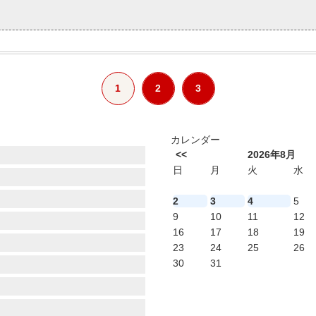
1
2
3
カレンダー
<<
2026年8月
日
月
火
水
2
3
4
5
9
10
11
12
16
17
18
19
23
24
25
26
30
31