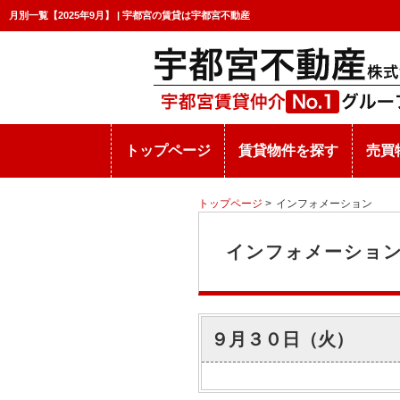
月別一覧【2025年9月】 | 宇都宮の賃貸は宇都宮不動産
トップページ
賃貸物件を探す
売買
トップページ
>
インフォメーション
インフォメーショ
９月３０日（火）