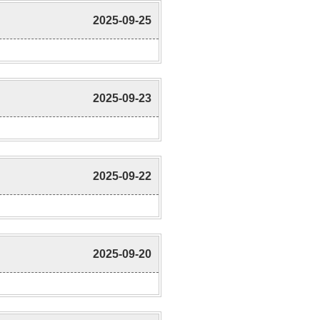
2025-09-25
2025-09-23
2025-09-22
2025-09-20