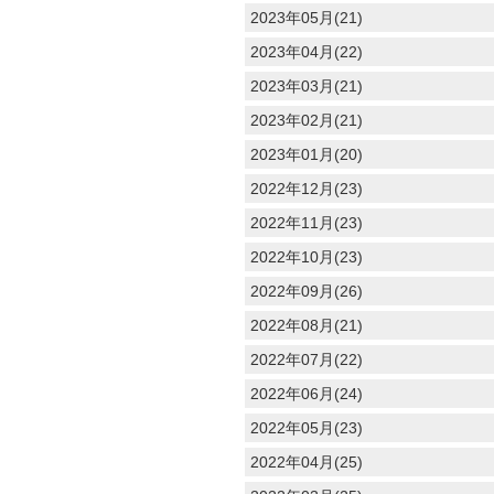
2023年05月(21)
2023年04月(22)
2023年03月(21)
2023年02月(21)
2023年01月(20)
2022年12月(23)
2022年11月(23)
2022年10月(23)
2022年09月(26)
2022年08月(21)
2022年07月(22)
2022年06月(24)
2022年05月(23)
2022年04月(25)