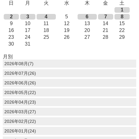
日
月
火
水
木
金
土
1
2
3
4
5
6
7
8
9
10
11
12
13
14
15
16
17
18
19
20
21
22
23
24
25
26
27
28
29
30
31
月別
2026年08月(7)
2026年07月(26)
2026年06月(26)
2026年05月(22)
2026年04月(23)
2026年03月(27)
2026年02月(22)
2026年01月(24)