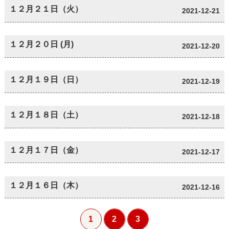
１２月２１日（火）
2021-12-21
１２月２０日 (月)
2021-12-20
１２月１９日（日）
2021-12-19
１２月１８日（土）
2021-12-18
１２月１７日（金）
2021-12-17
１２月１６日（木）
2021-12-16
1
2
3