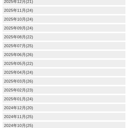
2025年12月(21)
2025年11月(24)
2025年10月(24)
2025年09月(24)
2025年08月(22)
2025年07月(25)
2025年06月(26)
2025年05月(22)
2025年04月(24)
2025年03月(26)
2025年02月(23)
2025年01月(24)
2024年12月(20)
2024年11月(25)
2024年10月(25)