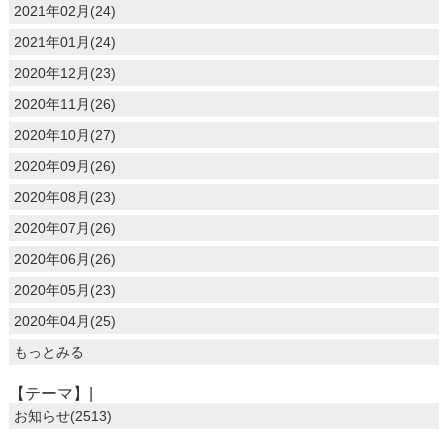
2021年02月(24)
2021年01月(24)
2020年12月(23)
2020年11月(26)
2020年10月(27)
2020年09月(26)
2020年08月(23)
2020年07月(26)
2020年06月(26)
2020年05月(23)
2020年04月(25)
もっとみる
【テーマ】|
お知らせ(2513)