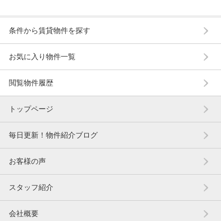
条件から賃貸物件を探す
お気に入り物件一覧
閲覧物件履歴
トップページ
毎日更新！物件紹介ブログ
お客様の声
スタッフ紹介
会社概要