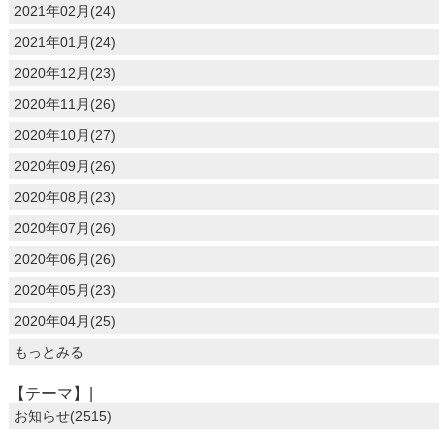
2021年02月(24)
2021年01月(24)
2020年12月(23)
2020年11月(26)
2020年10月(27)
2020年09月(26)
2020年08月(23)
2020年07月(26)
2020年06月(26)
2020年05月(23)
2020年04月(25)
もっとみる
【テーマ】|
お知らせ(2515)