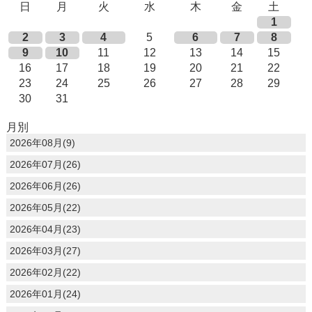
日
月
火
水
木
金
土
1
2
3
4
5
6
7
8
9
10
11
12
13
14
15
16
17
18
19
20
21
22
23
24
25
26
27
28
29
30
31
月別
2026年08月(9)
2026年07月(26)
2026年06月(26)
2026年05月(22)
2026年04月(23)
2026年03月(27)
2026年02月(22)
2026年01月(24)