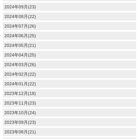
2024年09月(23)
2024年08月(22)
2024年07月(26)
2024年06月(25)
2024年05月(21)
2024年04月(25)
2024年03月(26)
2024年02月(22)
2024年01月(22)
2023年12月(18)
2023年11月(23)
2023年10月(24)
2023年09月(23)
2023年08月(21)