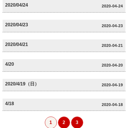
2020/04/24
2020-04-24
2020/04/23
2020-04-23
2020/04/21
2020-04-21
4/20
2020-04-20
2020/4/19（日）
2020-04-19
4/18
2020-04-18
1
2
3