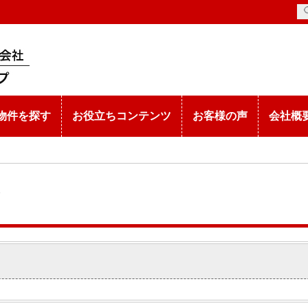
物件を探す
お役立ちコンテンツ
お客様の声
会社概
ン