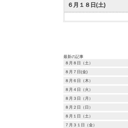
６月１８日(土)
最新の記事
８月８日（土）
８月７日(金)
８月６日（木）
８月４日（火）
８月３日（月）
８月２日（日）
８月１日（土）
７月３１日（金）