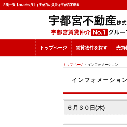
月別一覧【2022年6月】 | 宇都宮の賃貸は宇都宮不動産
トップページ
賃貸物件を探す
売買
トップページ
>
インフォメーション
インフォメーショ
６月３０日(木)