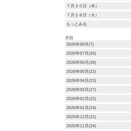
７月３０日（木）
７月２８日（火）
もっとみる
月別
2026年08月(7)
2026年07月(26)
2026年06月(26)
2026年05月(22)
2026年04月(23)
2026年03月(27)
2026年02月(22)
2026年01月(24)
2025年12月(21)
2025年11月(24)