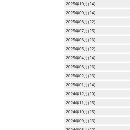
2025年10月(24)
2025年09月(24)
2025年08月(22)
2025年07月(25)
2025年06月(26)
2025年05月(22)
2025年04月(24)
2025年03月(26)
2025年02月(23)
2025年01月(24)
2024年12月(20)
2024年11月(25)
2024年10月(25)
2024年09月(23)
2024年08月(22)