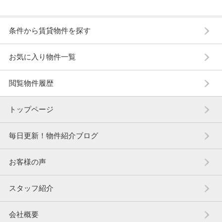
条件から賃貸物件を探す
お気に入り物件一覧
閲覧物件履歴
トップページ
毎日更新！物件紹介ブログ
お客様の声
スタッフ紹介
会社概要