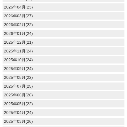
2026年04月(23)
2026年03月(27)
2026年02月(22)
2026年01月(24)
2025年12月(21)
2025年11月(24)
2025年10月(24)
2025年09月(24)
2025年08月(22)
2025年07月(25)
2025年06月(26)
2025年05月(22)
2025年04月(24)
2025年03月(26)