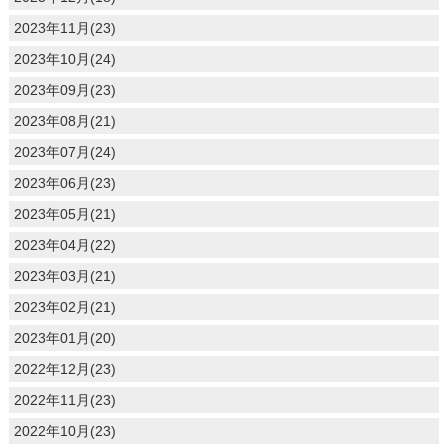
2023年11月(23)
2023年10月(24)
2023年09月(23)
2023年08月(21)
2023年07月(24)
2023年06月(23)
2023年05月(21)
2023年04月(22)
2023年03月(21)
2023年02月(21)
2023年01月(20)
2022年12月(23)
2022年11月(23)
2022年10月(23)