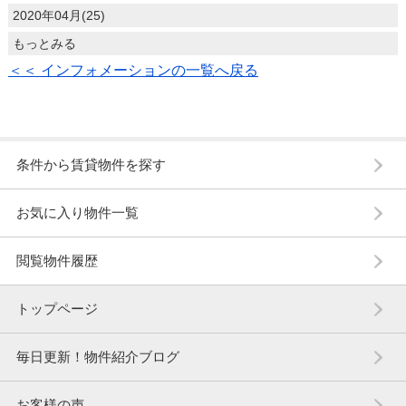
2020年04月(25)
もっとみる
＜＜ インフォメーションの一覧へ戻る
条件から賃貸物件を探す
お気に入り物件一覧
閲覧物件履歴
トップページ
毎日更新！物件紹介ブログ
お客様の声