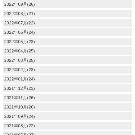
2022年09月(26)
2022年08月(21)
2022年07月(22)
2022年06月(24)
2022年05月(23)
2022年04月(25)
2022年03月(25)
2022年02月(23)
2022年01月(24)
2021年12月(23)
2021年11月(26)
2021年10月(26)
2021年09月(24)
2021年08月(22)
2021年07月(27)