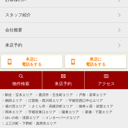
スタッフ紹介
会社概要
来店予約
本店に
東店に
電話をする
電話をする
物件検索
来店予約
アクセス
駒生・宝木エリア
鹿沼市・壬生町エリア
戸祭・若草エリア
鶴田エリア
江曽島・西川田エリア
宇都宮西口中心エリア
雀の宮エリア
さくら市・高根沢町エリア
御幸ヶ原・岩曽エリア
岡本エリア
宇都宮東口エリア
陽東エリア
簗瀬・下栗エリア
ゆいの杜・清原エリア
インターパークエリア
上三川町・下野町・真岡市エリア