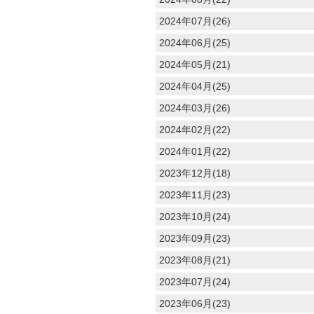
2024年07月(26)
2024年06月(25)
2024年05月(21)
2024年04月(25)
2024年03月(26)
2024年02月(22)
2024年01月(22)
2023年12月(18)
2023年11月(23)
2023年10月(24)
2023年09月(23)
2023年08月(21)
2023年07月(24)
2023年06月(23)