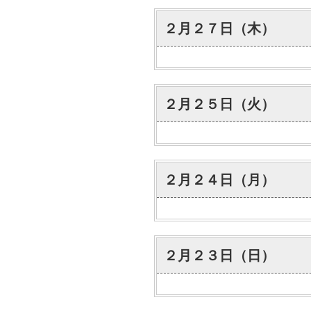
２月２７日（木）
２月２５日（火）
２月２４日（月）
２月２３日（日）