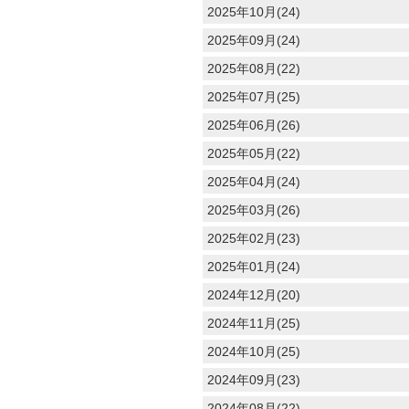
2025年10月(24)
2025年09月(24)
2025年08月(22)
2025年07月(25)
2025年06月(26)
2025年05月(22)
2025年04月(24)
2025年03月(26)
2025年02月(23)
2025年01月(24)
2024年12月(20)
2024年11月(25)
2024年10月(25)
2024年09月(23)
2024年08月(22)