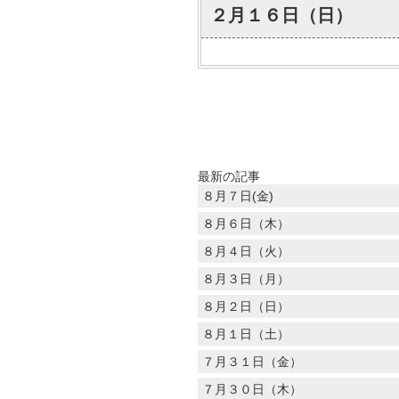
２月１６日（日）
最新の記事
８月７日(金)
８月６日（木）
８月４日（火）
８月３日（月）
８月２日（日）
８月１日（土）
７月３１日（金）
７月３０日（木）