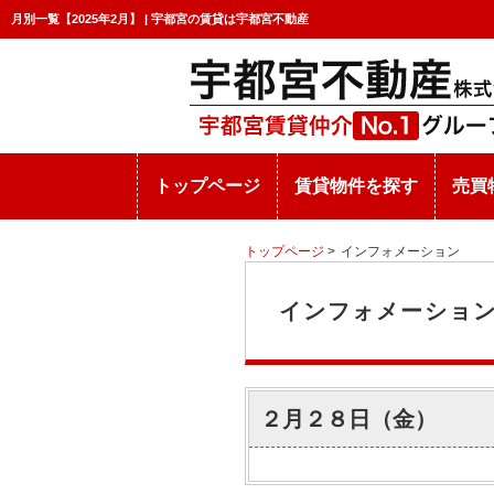
月別一覧【2025年2月】 | 宇都宮の賃貸は宇都宮不動産
トップページ
賃貸物件を探す
売買
トップページ
>
インフォメーション
インフォメーショ
２月２８日（金）