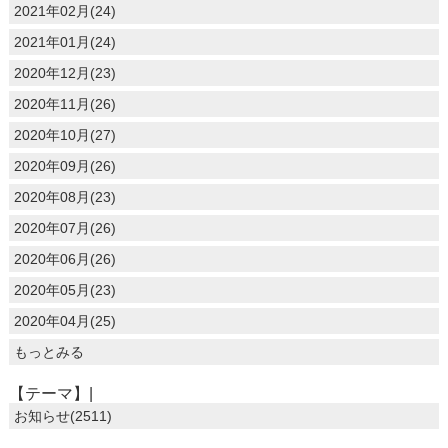
2021年02月(24)
2021年01月(24)
2020年12月(23)
2020年11月(26)
2020年10月(27)
2020年09月(26)
2020年08月(23)
2020年07月(26)
2020年06月(26)
2020年05月(23)
2020年04月(25)
もっとみる
【テーマ】|
お知らせ(2511)