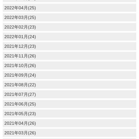
2022年04月(25)
2022年03月(25)
2022年02月(23)
2022年01月(24)
2021年12月(23)
2021年11月(26)
2021年10月(26)
2021年09月(24)
2021年08月(22)
2021年07月(27)
2021年06月(25)
2021年05月(23)
2021年04月(26)
2021年03月(26)