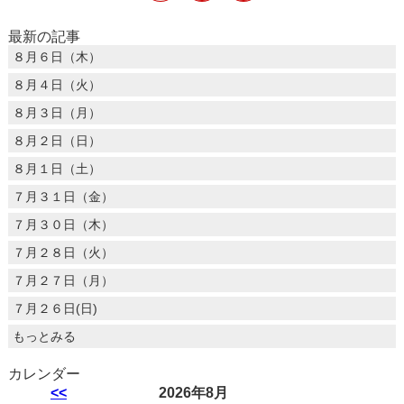
最新の記事
８月６日（木）
８月４日（火）
８月３日（月）
８月２日（日）
８月１日（土）
７月３１日（金）
７月３０日（木）
７月２８日（火）
７月２７日（月）
７月２６日(日)
もっとみる
カレンダー
<<
2026年8月