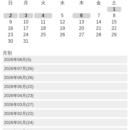
日
月
火
水
木
金
土
1
2
3
4
5
6
7
8
9
10
11
12
13
14
15
16
17
18
19
20
21
22
23
24
25
26
27
28
29
30
31
月別
2026年08月(5)
2026年07月(26)
2026年06月(26)
2026年05月(22)
2026年04月(23)
2026年03月(27)
2026年02月(22)
2026年01月(24)