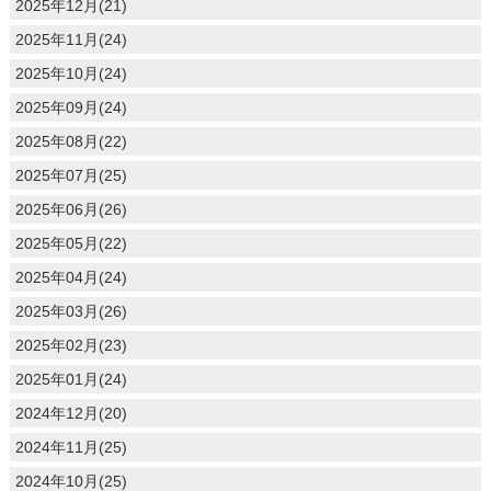
2025年12月(21)
2025年11月(24)
2025年10月(24)
2025年09月(24)
2025年08月(22)
2025年07月(25)
2025年06月(26)
2025年05月(22)
2025年04月(24)
2025年03月(26)
2025年02月(23)
2025年01月(24)
2024年12月(20)
2024年11月(25)
2024年10月(25)