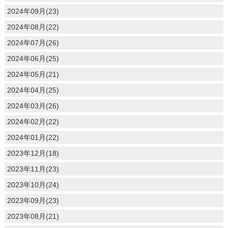
2024年09月(23)
2024年08月(22)
2024年07月(26)
2024年06月(25)
2024年05月(21)
2024年04月(25)
2024年03月(26)
2024年02月(22)
2024年01月(22)
2023年12月(18)
2023年11月(23)
2023年10月(24)
2023年09月(23)
2023年08月(21)