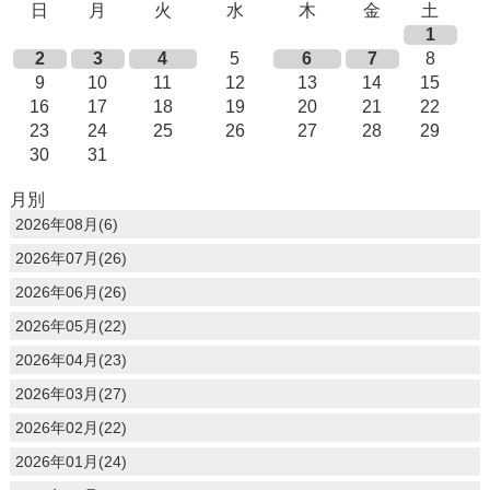
日
月
火
水
木
金
土
1
2
3
4
5
6
7
8
9
10
11
12
13
14
15
16
17
18
19
20
21
22
23
24
25
26
27
28
29
30
31
月別
2026年08月(6)
2026年07月(26)
2026年06月(26)
2026年05月(22)
2026年04月(23)
2026年03月(27)
2026年02月(22)
2026年01月(24)