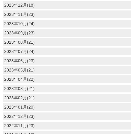
2023年12月(18)
2023年11月(23)
2023年10月(24)
2023年09月(23)
2023年08月(21)
2023年07月(24)
2023年06月(23)
2023年05月(21)
2023年04月(22)
2023年03月(21)
2023年02月(21)
2023年01月(20)
2022年12月(23)
2022年11月(23)