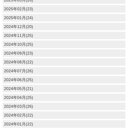
2025年02月(23)
2025年01月(24)
2024年12月(20)
2024年11月(25)
2024年10月(25)
2024年09月(23)
2024年08月(22)
2024年07月(26)
2024年06月(25)
2024年05月(21)
2024年04月(25)
2024年03月(26)
2024年02月(22)
2024年01月(22)