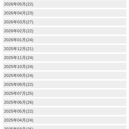
2026年05月(22)
2026年04月(23)
2026年03月(27)
2026年02月(22)
2026年01月(24)
2025年12月(21)
2025年11月(24)
2025年10月(24)
2025年09月(24)
2025年08月(22)
2025年07月(25)
2025年06月(26)
2025年05月(22)
2025年04月(24)
2025年03月(26)