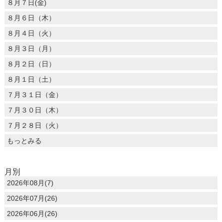
８月７日(金)
８月６日（木）
８月４日（火）
８月３日（月）
８月２日（日）
８月１日（土）
７月３１日（金）
７月３０日（木）
７月２８日（火）
もっとみる
月別
2026年08月(7)
2026年07月(26)
2026年06月(26)