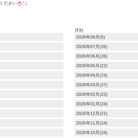
ください
月別
2026年08月(5)
2026年07月(26)
2026年06月(26)
2026年05月(22)
2026年04月(23)
2026年03月(27)
2026年02月(22)
2026年01月(24)
2025年12月(21)
2025年11月(24)
2025年10月(24)