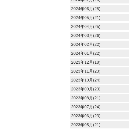
2024年06月(25)
2024年05月(21)
2024年04月(25)
2024年03月(26)
2024年02月(22)
2024年01月(22)
2023年12月(18)
2023年11月(23)
2023年10月(24)
2023年09月(23)
2023年08月(21)
2023年07月(24)
2023年06月(23)
2023年05月(21)