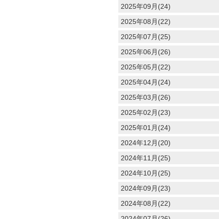
2025年09月(24)
2025年08月(22)
2025年07月(25)
2025年06月(26)
2025年05月(22)
2025年04月(24)
2025年03月(26)
2025年02月(23)
2025年01月(24)
2024年12月(20)
2024年11月(25)
2024年10月(25)
2024年09月(23)
2024年08月(22)
2024年07月(26)