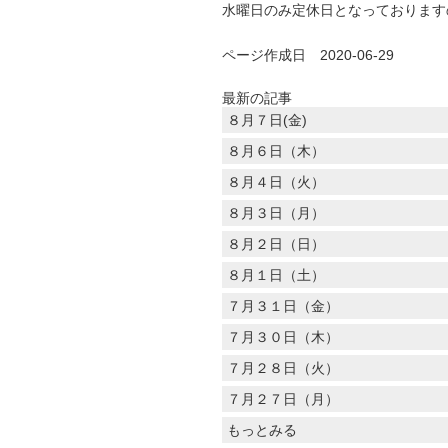
水曜日のみ定休日となっております
ページ作成日 2020-06-29
最新の記事
８月７日(金)
８月６日（木）
８月４日（火）
８月３日（月）
８月２日（日）
８月１日（土）
７月３１日（金）
７月３０日（木）
７月２８日（火）
７月２７日（月）
もっとみる