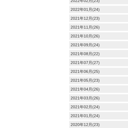
2022年02月(23)
2022年01月(24)
2021年12月(23)
2021年11月(26)
2021年10月(26)
2021年09月(24)
2021年08月(22)
2021年07月(27)
2021年06月(25)
2021年05月(23)
2021年04月(26)
2021年03月(26)
2021年02月(24)
2021年01月(24)
2020年12月(23)