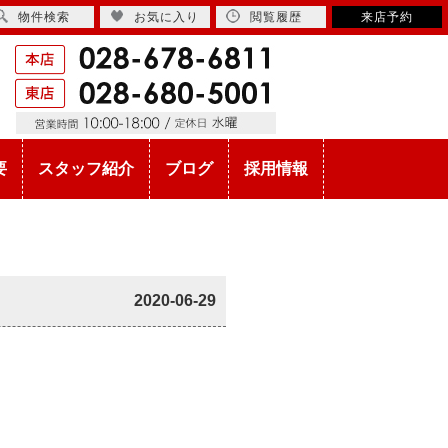
物件検索
お気に入り
閲覧履歴
来店予約
要
スタッフ紹介
ブログ
採用情報
2020-06-29