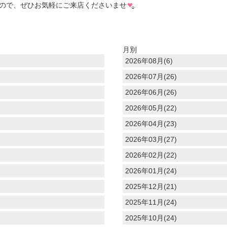
ので、ぜひお気軽にご来店くださいませ
月別
2026年08月(6)
2026年07月(26)
2026年06月(26)
2026年05月(22)
2026年04月(23)
2026年03月(27)
2026年02月(22)
2026年01月(24)
2025年12月(21)
2025年11月(24)
2025年10月(24)