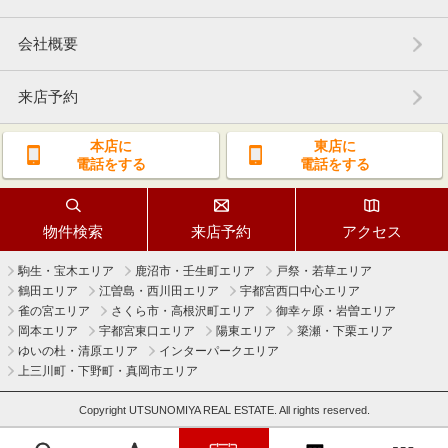
会社概要
来店予約
本店に
東店に
電話をする
電話をする
物件検索
来店予約
アクセス
駒生・宝木エリア
鹿沼市・壬生町エリア
戸祭・若草エリア
鶴田エリア
江曽島・西川田エリア
宇都宮西口中心エリア
雀の宮エリア
さくら市・高根沢町エリア
御幸ヶ原・岩曽エリア
岡本エリア
宇都宮東口エリア
陽東エリア
簗瀬・下栗エリア
ゆいの杜・清原エリア
インターパークエリア
上三川町・下野町・真岡市エリア
Copyright UTSUNOMIYA REAL ESTATE. All rights reserved.