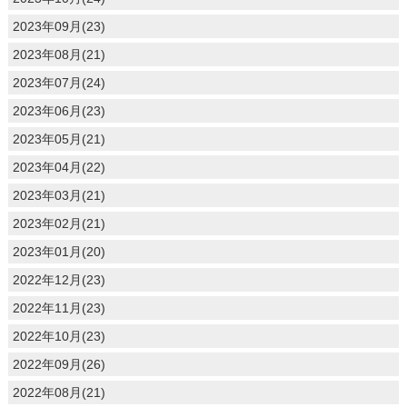
2023年09月(23)
2023年08月(21)
2023年07月(24)
2023年06月(23)
2023年05月(21)
2023年04月(22)
2023年03月(21)
2023年02月(21)
2023年01月(20)
2022年12月(23)
2022年11月(23)
2022年10月(23)
2022年09月(26)
2022年08月(21)