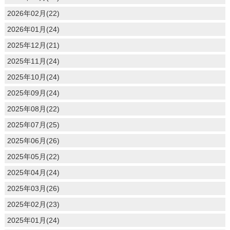
2026年02月(22)
2026年01月(24)
2025年12月(21)
2025年11月(24)
2025年10月(24)
2025年09月(24)
2025年08月(22)
2025年07月(25)
2025年06月(26)
2025年05月(22)
2025年04月(24)
2025年03月(26)
2025年02月(23)
2025年01月(24)