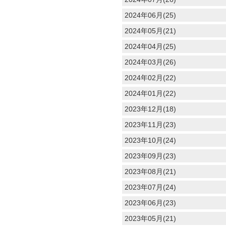
2024年06月(25)
2024年05月(21)
2024年04月(25)
2024年03月(26)
2024年02月(22)
2024年01月(22)
2023年12月(18)
2023年11月(23)
2023年10月(24)
2023年09月(23)
2023年08月(21)
2023年07月(24)
2023年06月(23)
2023年05月(21)