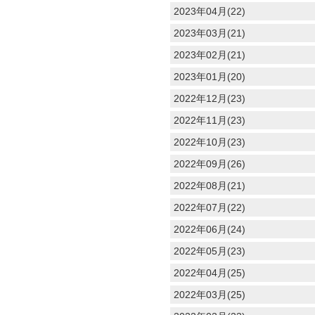
2023年04月(22)
2023年03月(21)
2023年02月(21)
2023年01月(20)
2022年12月(23)
2022年11月(23)
2022年10月(23)
2022年09月(26)
2022年08月(21)
2022年07月(22)
2022年06月(24)
2022年05月(23)
2022年04月(25)
2022年03月(25)