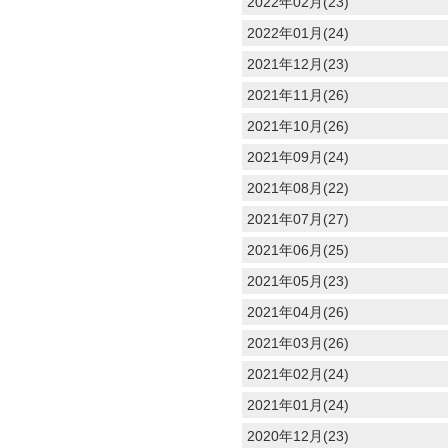
2022年02月(23)
2022年01月(24)
2021年12月(23)
2021年11月(26)
2021年10月(26)
2021年09月(24)
2021年08月(22)
2021年07月(27)
2021年06月(25)
2021年05月(23)
2021年04月(26)
2021年03月(26)
2021年02月(24)
2021年01月(24)
2020年12月(23)