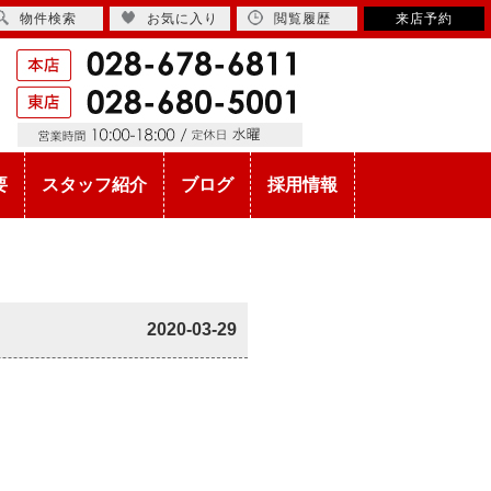
物件検索
お気に入り
閲覧履歴
来店予約
要
スタッフ紹介
ブログ
採用情報
2020-03-29