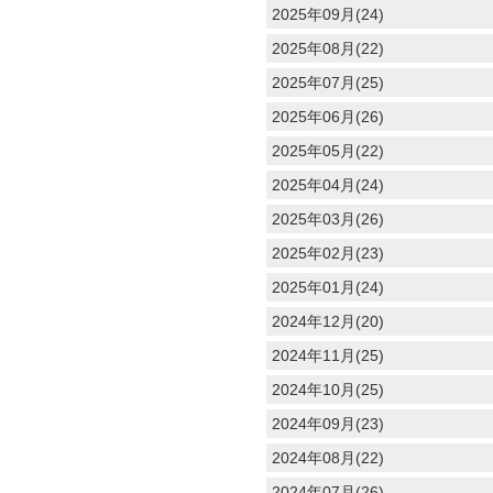
2025年09月(24)
2025年08月(22)
2025年07月(25)
2025年06月(26)
2025年05月(22)
2025年04月(24)
2025年03月(26)
2025年02月(23)
2025年01月(24)
2024年12月(20)
2024年11月(25)
2024年10月(25)
2024年09月(23)
2024年08月(22)
2024年07月(26)