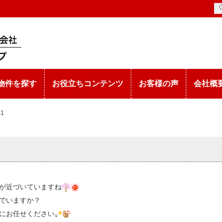
物件を探す
お役立ちコンテンツ
お客様の声
会社概
21
が近づいていますね
でいますか？
にお任せください