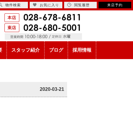
物件検索
お気に入り
閲覧履歴
来店予約
要
スタッフ紹介
ブログ
採用情報
2020-03-21