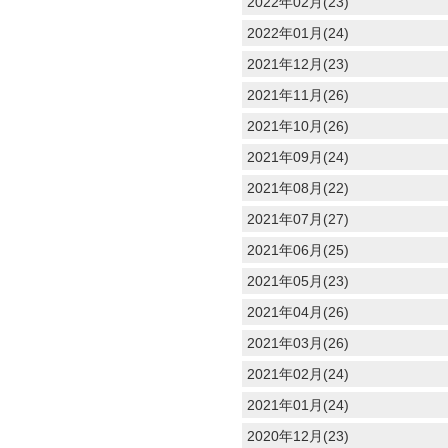
2022年02月(23)
2022年01月(24)
2021年12月(23)
2021年11月(26)
2021年10月(26)
2021年09月(24)
2021年08月(22)
2021年07月(27)
2021年06月(25)
2021年05月(23)
2021年04月(26)
2021年03月(26)
2021年02月(24)
2021年01月(24)
2020年12月(23)