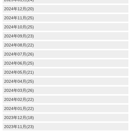
2024年12月(20)
2024年11月(25)
2024年10月(25)
2024年09月(23)
2024年08月(22)
2024年07月(26)
2024年06月(25)
2024年05月(21)
2024年04月(25)
2024年03月(26)
2024年02月(22)
2024年01月(22)
2023年12月(18)
2023年11月(23)