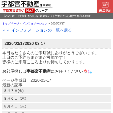
来店予約
【2020-03-17更新】お知らせ2020/03/17 | 宇都宮の賃貸は宇都宮不動産
トップページ
>
インフォメーション
>
2020/03/17
＜＜ インフォメーションの一覧へ戻る
2020/03/17
2020-03-17
本日もたくさんのご来店誠にありがとうございます。
土日のご予約もまだまだ可能です！
皆様のご来店こころよりお待ちしております。
お部屋探しは
宇都宮不動産
にお任せください
ページ作成日 2020-03-17
最新の記事
８月７日(金)
８月６日（木）
８月４日（火）