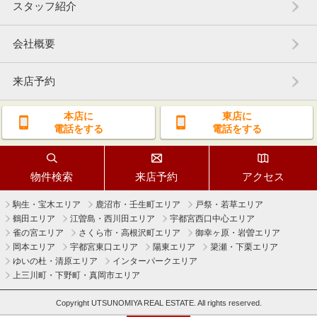
スタッフ紹介
会社概要
来店予約
本店に
東店に
電話をする
電話をする
物件検索
来店予約
アクセス
駒生・宝木エリア
鹿沼市・壬生町エリア
戸祭・若草エリア
鶴田エリア
江曽島・西川田エリア
宇都宮西口中心エリア
雀の宮エリア
さくら市・高根沢町エリア
御幸ヶ原・岩曽エリア
岡本エリア
宇都宮東口エリア
陽東エリア
簗瀬・下栗エリア
ゆいの杜・清原エリア
インターパークエリア
上三川町・下野町・真岡市エリア
Copyright UTSUNOMIYA REAL ESTATE. All rights reserved.