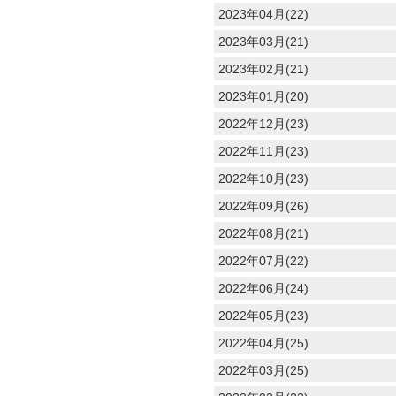
2023年04月(22)
2023年03月(21)
2023年02月(21)
2023年01月(20)
2022年12月(23)
2022年11月(23)
2022年10月(23)
2022年09月(26)
2022年08月(21)
2022年07月(22)
2022年06月(24)
2022年05月(23)
2022年04月(25)
2022年03月(25)