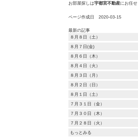
お部屋探しは
宇都宮不動産
にお任せ
ページ作成日 2020-03-15
最新の記事
８月８日（土）
８月７日(金)
８月６日（木）
８月４日（火）
８月３日（月）
８月２日（日）
８月１日（土）
７月３１日（金）
７月３０日（木）
７月２８日（火）
もっとみる