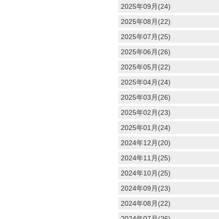
2025年09月(24)
2025年08月(22)
2025年07月(25)
2025年06月(26)
2025年05月(22)
2025年04月(24)
2025年03月(26)
2025年02月(23)
2025年01月(24)
2024年12月(20)
2024年11月(25)
2024年10月(25)
2024年09月(23)
2024年08月(22)
2024年07月(26)