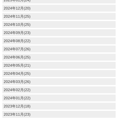
2024年12月(20)
2024年11月(25)
2024年10月(25)
2024年09月(23)
2024年08月(22)
2024年07月(26)
2024年06月(25)
2024年05月(21)
2024年04月(25)
2024年03月(26)
2024年02月(22)
2024年01月(22)
2023年12月(18)
2023年11月(23)