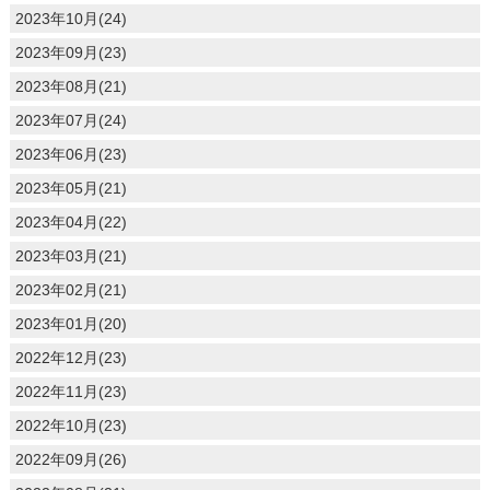
2023年10月(24)
2023年09月(23)
2023年08月(21)
2023年07月(24)
2023年06月(23)
2023年05月(21)
2023年04月(22)
2023年03月(21)
2023年02月(21)
2023年01月(20)
2022年12月(23)
2022年11月(23)
2022年10月(23)
2022年09月(26)