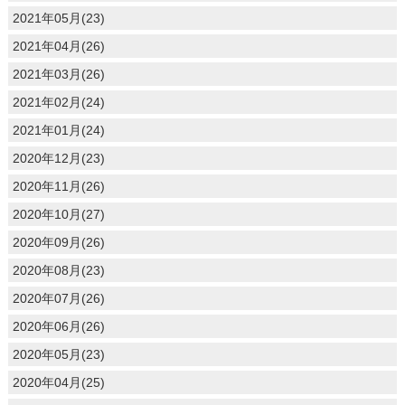
2021年05月(23)
2021年04月(26)
2021年03月(26)
2021年02月(24)
2021年01月(24)
2020年12月(23)
2020年11月(26)
2020年10月(27)
2020年09月(26)
2020年08月(23)
2020年07月(26)
2020年06月(26)
2020年05月(23)
2020年04月(25)