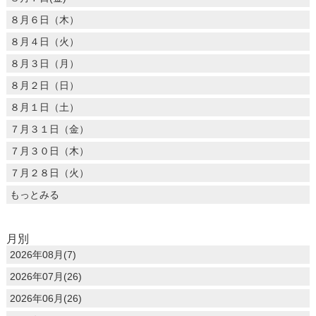
８月６日（木）
８月４日（火）
８月３日（月）
８月２日（日）
８月１日（土）
７月３１日（金）
７月３０日（木）
７月２８日（火）
もっとみる
月別
2026年08月(7)
2026年07月(26)
2026年06月(26)