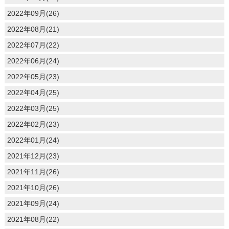
2022年09月(26)
2022年08月(21)
2022年07月(22)
2022年06月(24)
2022年05月(23)
2022年04月(25)
2022年03月(25)
2022年02月(23)
2022年01月(24)
2021年12月(23)
2021年11月(26)
2021年10月(26)
2021年09月(24)
2021年08月(22)