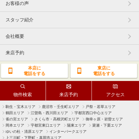
お客様の声
スタッフ紹介
会社概要
来店予約
本店に
東店に
電話をする
電話をする
物件検索
来店予約
アクセス
駒生・宝木エリア
鹿沼市・壬生町エリア
戸祭・若草エリア
鶴田エリア
江曽島・西川田エリア
宇都宮西口中心エリア
雀の宮エリア
さくら市・高根沢町エリア
御幸ヶ原・岩曽エリア
岡本エリア
宇都宮東口エリア
陽東エリア
簗瀬・下栗エリア
ゆいの杜・清原エリア
インターパークエリア
上三川町・下野町・真岡市エリア