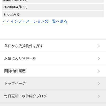
2020年04月(25)
もっとみる
＜＜ インフォメーションの一覧へ戻る
条件から賃貸物件を探す
お気に入り物件一覧
閲覧物件履歴
トップページ
毎日更新！物件紹介ブログ