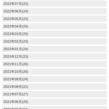
2022年07月(22)
2022年06月(24)
2022年05月(23)
2022年04月(25)
2022年03月(25)
2022年02月(23)
2022年01月(24)
2021年12月(23)
2021年11月(26)
2021年10月(26)
2021年09月(24)
2021年08月(22)
2021年07月(27)
2021年06月(25)