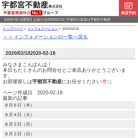
来店予約
【2020-02-18更新】お知らせ2020/02/18 | 宇都宮の賃貸は宇都宮不動産
トップページ
>
インフォメーション
>
2020/02/18
＜＜ インフォメーションの一覧へ戻る
2020/02/18
2020-02-18
みなさまこんばんは！
本日もたくさんのお問合せとご来店ありがとうございま
す。
お部屋探しは
宇都宮不動産
にお任せください
ページ作成日 2020-02-18
最新の記事
８月６日（木）
８月４日（火）
８月３日（月）
８月２日（日）