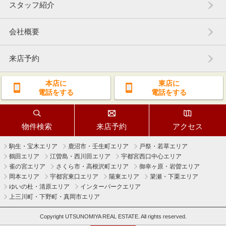
スタッフ紹介
会社概要
来店予約
本店に
東店に
電話をする
電話をする
物件検索
来店予約
アクセス
駒生・宝木エリア
鹿沼市・壬生町エリア
戸祭・若草エリア
鶴田エリア
江曽島・西川田エリア
宇都宮西口中心エリア
雀の宮エリア
さくら市・高根沢町エリア
御幸ヶ原・岩曽エリア
岡本エリア
宇都宮東口エリア
陽東エリア
簗瀬・下栗エリア
ゆいの杜・清原エリア
インターパークエリア
上三川町・下野町・真岡市エリア
Copyright UTSUNOMIYA REAL ESTATE. All rights reserved.