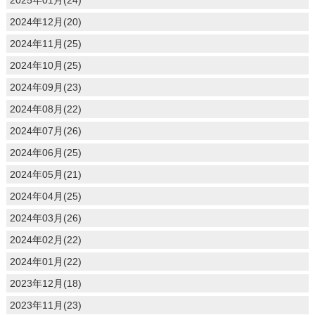
2024年12月(20)
2024年11月(25)
2024年10月(25)
2024年09月(23)
2024年08月(22)
2024年07月(26)
2024年06月(25)
2024年05月(21)
2024年04月(25)
2024年03月(26)
2024年02月(22)
2024年01月(22)
2023年12月(18)
2023年11月(23)