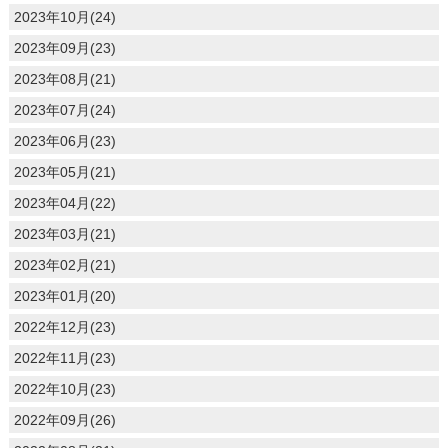
2023年10月(24)
2023年09月(23)
2023年08月(21)
2023年07月(24)
2023年06月(23)
2023年05月(21)
2023年04月(22)
2023年03月(21)
2023年02月(21)
2023年01月(20)
2022年12月(23)
2022年11月(23)
2022年10月(23)
2022年09月(26)