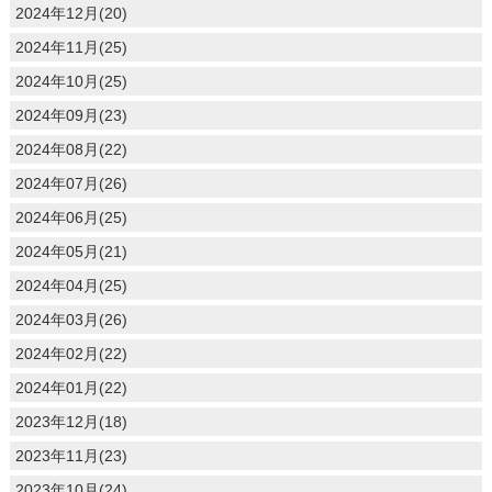
2024年12月(20)
2024年11月(25)
2024年10月(25)
2024年09月(23)
2024年08月(22)
2024年07月(26)
2024年06月(25)
2024年05月(21)
2024年04月(25)
2024年03月(26)
2024年02月(22)
2024年01月(22)
2023年12月(18)
2023年11月(23)
2023年10月(24)