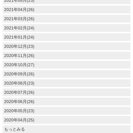
2021年05月(23)
2021年04月(26)
2021年03月(26)
2021年02月(24)
2021年01月(24)
2020年12月(23)
2020年11月(26)
2020年10月(27)
2020年09月(26)
2020年08月(23)
2020年07月(26)
2020年06月(26)
2020年05月(23)
2020年04月(25)
もっとみる