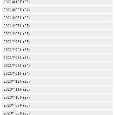
2021年10月(26)
2021年09月(24)
2021年08月(22)
2021年07月(27)
2021年06月(25)
2021年05月(23)
2021年04月(26)
2021年03月(26)
2021年02月(24)
2021年01月(24)
2020年12月(23)
2020年11月(26)
2020年10月(27)
2020年09月(26)
2020年08月(23)