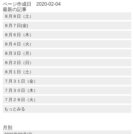
ページ作成日 2020-02-04
最新の記事
８月８日（土）
８月７日(金)
８月６日（木）
８月４日（火）
８月３日（月）
８月２日（日）
８月１日（土）
７月３１日（金）
７月３０日（木）
７月２８日（火）
もっとみる
月別