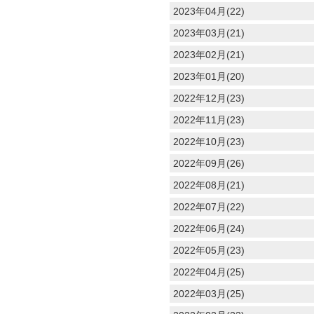
2023年04月(22)
2023年03月(21)
2023年02月(21)
2023年01月(20)
2022年12月(23)
2022年11月(23)
2022年10月(23)
2022年09月(26)
2022年08月(21)
2022年07月(22)
2022年06月(24)
2022年05月(23)
2022年04月(25)
2022年03月(25)