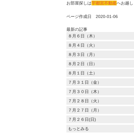
お部屋探しは
宇都宮不動産
へお越し
ページ作成日 2020-01-06
最新の記事
８月６日（木）
８月４日（火）
８月３日（月）
８月２日（日）
８月１日（土）
７月３１日（金）
７月３０日（木）
７月２８日（火）
７月２７日（月）
７月２６日(日)
もっとみる