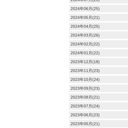
2024年06月(25)
2024年05月(21)
2024年04月(25)
2024年03月(26)
2024年02月(22)
2024年01月(22)
2023年12月(18)
2023年11月(23)
2023年10月(24)
2023年09月(23)
2023年08月(21)
2023年07月(24)
2023年06月(23)
2023年05月(21)