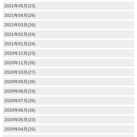
2021年05月(23)
2021年04月(26)
2021年03月(26)
2021年02月(24)
2021年01月(24)
2020年12月(23)
2020年11月(26)
2020年10月(27)
2020年09月(26)
2020年08月(23)
2020年07月(26)
2020年06月(26)
2020年05月(23)
2020年04月(25)