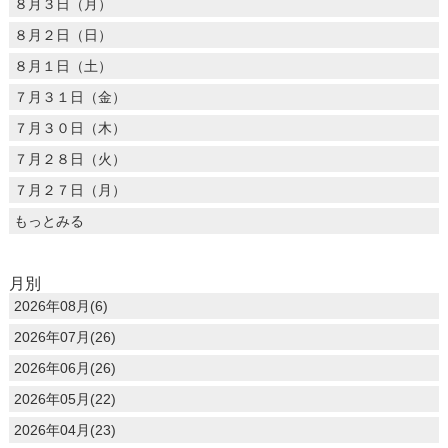
８月３日（月）
８月２日（日）
８月１日（土）
７月３１日（金）
７月３０日（木）
７月２８日（火）
７月２７日（月）
もっとみる
月別
2026年08月(6)
2026年07月(26)
2026年06月(26)
2026年05月(22)
2026年04月(23)