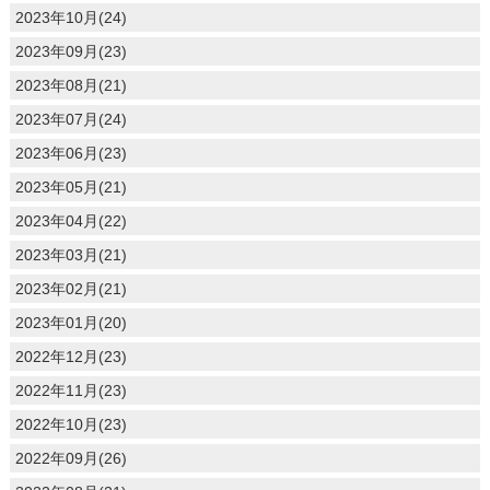
2023年10月(24)
2023年09月(23)
2023年08月(21)
2023年07月(24)
2023年06月(23)
2023年05月(21)
2023年04月(22)
2023年03月(21)
2023年02月(21)
2023年01月(20)
2022年12月(23)
2022年11月(23)
2022年10月(23)
2022年09月(26)