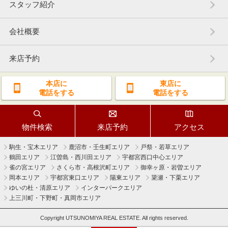
スタッフ紹介
会社概要
来店予約
本店に
東店に
電話をする
電話をする
物件検索
来店予約
アクセス
駒生・宝木エリア
鹿沼市・壬生町エリア
戸祭・若草エリア
鶴田エリア
江曽島・西川田エリア
宇都宮西口中心エリア
雀の宮エリア
さくら市・高根沢町エリア
御幸ヶ原・岩曽エリア
岡本エリア
宇都宮東口エリア
陽東エリア
簗瀬・下栗エリア
ゆいの杜・清原エリア
インターパークエリア
上三川町・下野町・真岡市エリア
Copyright UTSUNOMIYA REAL ESTATE. All rights reserved.