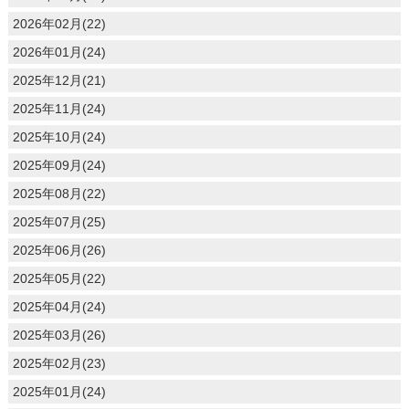
2026年02月(22)
2026年01月(24)
2025年12月(21)
2025年11月(24)
2025年10月(24)
2025年09月(24)
2025年08月(22)
2025年07月(25)
2025年06月(26)
2025年05月(22)
2025年04月(24)
2025年03月(26)
2025年02月(23)
2025年01月(24)