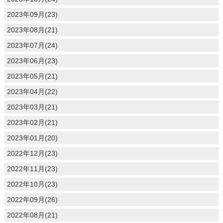
2023年09月(23)
2023年08月(21)
2023年07月(24)
2023年06月(23)
2023年05月(21)
2023年04月(22)
2023年03月(21)
2023年02月(21)
2023年01月(20)
2022年12月(23)
2022年11月(23)
2022年10月(23)
2022年09月(26)
2022年08月(21)