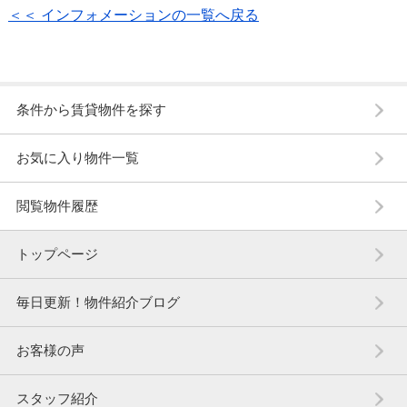
＜＜ インフォメーションの一覧へ戻る
条件から賃貸物件を探す
お気に入り物件一覧
閲覧物件履歴
トップページ
毎日更新！物件紹介ブログ
お客様の声
スタッフ紹介