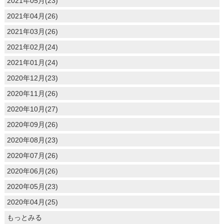
2021年05月(23)
2021年04月(26)
2021年03月(26)
2021年02月(24)
2021年01月(24)
2020年12月(23)
2020年11月(26)
2020年10月(27)
2020年09月(26)
2020年08月(23)
2020年07月(26)
2020年06月(26)
2020年05月(23)
2020年04月(25)
もっとみる