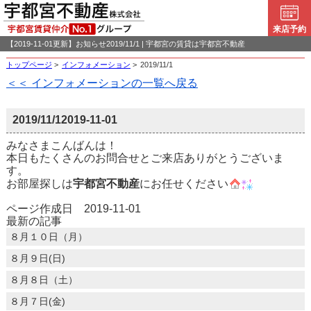
来店予約
【2019-11-01更新】お知らせ2019/11/1 | 宇都宮の賃貸は宇都宮不動産
トップページ
>
インフォメーション
>
2019/11/1
＜＜ インフォメーションの一覧へ戻る
2019/11/1
2019-11-01
みなさまこんばんは！
本日もたくさんのお問合せとご来店ありがとうございま
す。
お部屋探しは
宇都宮不動産
にお任せください
ページ作成日 2019-11-01
最新の記事
８月１０日（月）
８月９日(日)
８月８日（土）
８月７日(金)