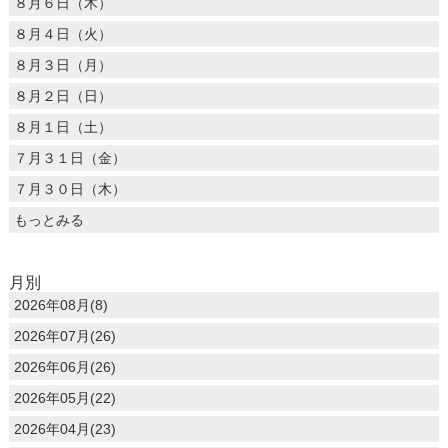
８月６日（木）
８月４日（火）
８月３日（月）
８月２日（日）
８月１日（土）
７月３１日（金）
７月３０日（木）
もっとみる
月別
2026年08月(8)
2026年07月(26)
2026年06月(26)
2026年05月(22)
2026年04月(23)