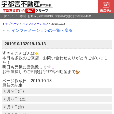
来店予約
【2019-10-13更新】お知らせ2019/10/13 | 宇都宮の賃貸は宇都宮不動産
トップページ
>
インフォメーション
>
2019/10/13
＜＜ インフォメーションの一覧へ戻る
2019/10/13
2019-10-13
皆さんこんばんは
本日も多数のご来店、お問い合わせありがとうございまし
た！
明日も元気に営業致します
お部屋探しのご相談は宇都宮不動産まで
ページ作成日 2019-10-13
最新の記事
８月９日(日)
８月８日（土）
８月７日(金)