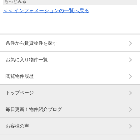
もっとみる
＜＜ インフォメーションの一覧へ戻る
条件から賃貸物件を探す
お気に入り物件一覧
閲覧物件履歴
トップページ
毎日更新！物件紹介ブログ
お客様の声