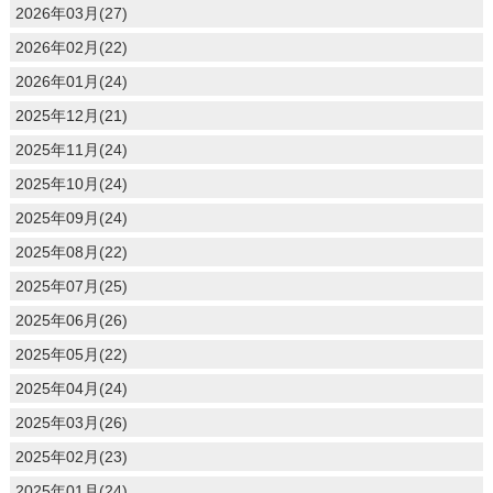
2026年03月(27)
2026年02月(22)
2026年01月(24)
2025年12月(21)
2025年11月(24)
2025年10月(24)
2025年09月(24)
2025年08月(22)
2025年07月(25)
2025年06月(26)
2025年05月(22)
2025年04月(24)
2025年03月(26)
2025年02月(23)
2025年01月(24)