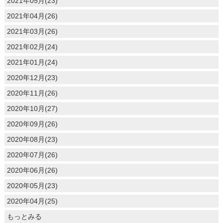
2021年05月(23)
2021年04月(26)
2021年03月(26)
2021年02月(24)
2021年01月(24)
2020年12月(23)
2020年11月(26)
2020年10月(27)
2020年09月(26)
2020年08月(23)
2020年07月(26)
2020年06月(26)
2020年05月(23)
2020年04月(25)
もっとみる