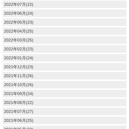
2022年07月(22)
2022年06月(24)
2022年05月(23)
2022年04月(25)
2022年03月(25)
2022年02月(23)
2022年01月(24)
2021年12月(23)
2021年11月(26)
2021年10月(26)
2021年09月(24)
2021年08月(22)
2021年07月(27)
2021年06月(25)