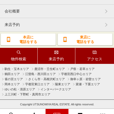
会社概要
来店予約
本店に
東店に
電話をする
電話をする
物件検索
来店予約
アクセス
駒生・宝木エリア
鹿沼市・壬生町エリア
戸祭・若草エリア
鶴田エリア
江曽島・西川田エリア
宇都宮西口中心エリア
雀の宮エリア
さくら市・高根沢町エリア
御幸ヶ原・岩曽エリア
岡本エリア
宇都宮東口エリア
陽東エリア
簗瀬・下栗エリア
ゆいの杜・清原エリア
インターパークエリア
上三川町・下野町・真岡市エリア
Copyright UTSUNOMIYA REAL ESTATE. All rights reserved.