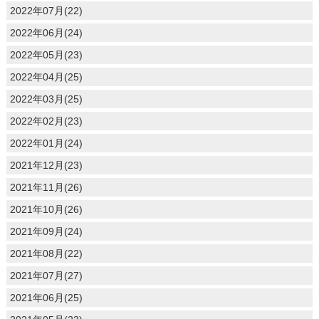
2022年07月(22)
2022年06月(24)
2022年05月(23)
2022年04月(25)
2022年03月(25)
2022年02月(23)
2022年01月(24)
2021年12月(23)
2021年11月(26)
2021年10月(26)
2021年09月(24)
2021年08月(22)
2021年07月(27)
2021年06月(25)