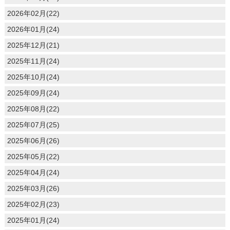
2026年02月(22)
2026年01月(24)
2025年12月(21)
2025年11月(24)
2025年10月(24)
2025年09月(24)
2025年08月(22)
2025年07月(25)
2025年06月(26)
2025年05月(22)
2025年04月(24)
2025年03月(26)
2025年02月(23)
2025年01月(24)