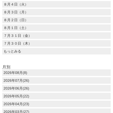
８月４日（火）
８月３日（月）
８月２日（日）
８月１日（土）
７月３１日（金）
７月３０日（木）
もっとみる
月別
2026年08月(8)
2026年07月(26)
2026年06月(26)
2026年05月(22)
2026年04月(23)
2026年03月(27)