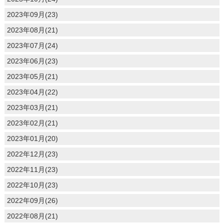
2023年09月(23)
2023年08月(21)
2023年07月(24)
2023年06月(23)
2023年05月(21)
2023年04月(22)
2023年03月(21)
2023年02月(21)
2023年01月(20)
2022年12月(23)
2022年11月(23)
2022年10月(23)
2022年09月(26)
2022年08月(21)