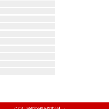
C 2013 宇都宮不動産株式会社 Inc.