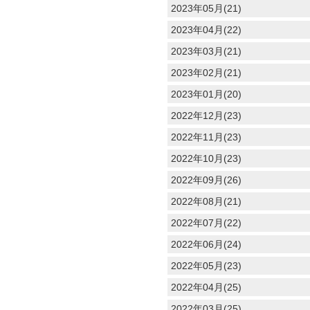
2023年05月(21)
2023年04月(22)
2023年03月(21)
2023年02月(21)
2023年01月(20)
2022年12月(23)
2022年11月(23)
2022年10月(23)
2022年09月(26)
2022年08月(21)
2022年07月(22)
2022年06月(24)
2022年05月(23)
2022年04月(25)
2022年03月(25)