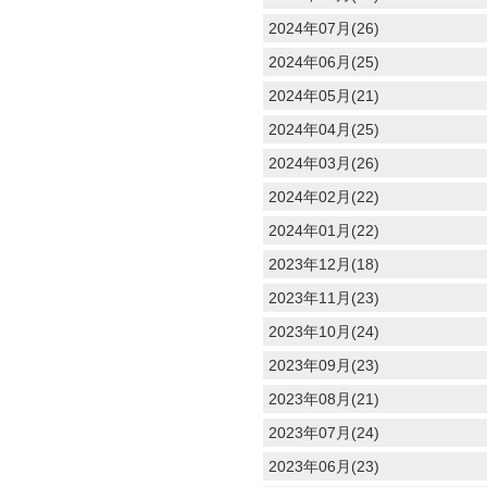
2024年07月(26)
2024年06月(25)
2024年05月(21)
2024年04月(25)
2024年03月(26)
2024年02月(22)
2024年01月(22)
2023年12月(18)
2023年11月(23)
2023年10月(24)
2023年09月(23)
2023年08月(21)
2023年07月(24)
2023年06月(23)