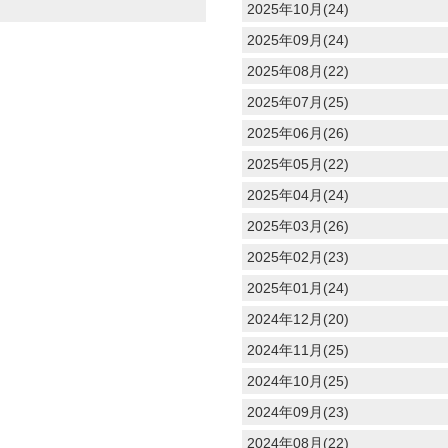
2025年10月(24)
2025年09月(24)
2025年08月(22)
2025年07月(25)
2025年06月(26)
2025年05月(22)
2025年04月(24)
2025年03月(26)
2025年02月(23)
2025年01月(24)
2024年12月(20)
2024年11月(25)
2024年10月(25)
2024年09月(23)
2024年08月(22)