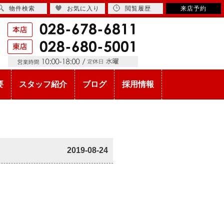
物件検索
お気に入り
閲覧履歴
来店予約
要
スタッフ紹介
ブログ
採用情報
2019-08-24