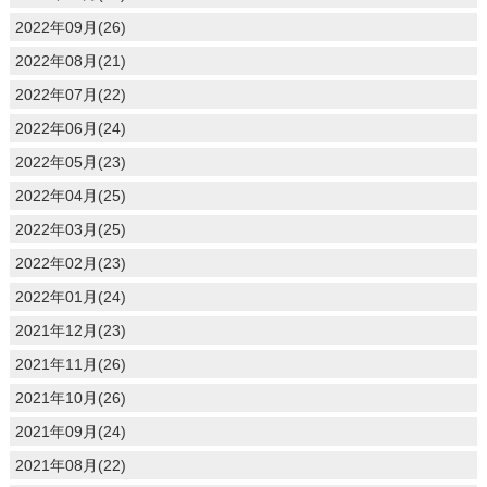
2022年09月(26)
2022年08月(21)
2022年07月(22)
2022年06月(24)
2022年05月(23)
2022年04月(25)
2022年03月(25)
2022年02月(23)
2022年01月(24)
2021年12月(23)
2021年11月(26)
2021年10月(26)
2021年09月(24)
2021年08月(22)