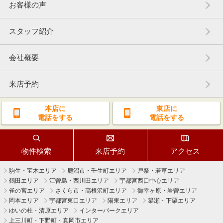
お客様の声
スタッフ紹介
会社概要
来店予約
本店に
東店に
電話をする
電話をする
物件検索
来店予約
アクセス
駒生・宝木エリア
鹿沼市・壬生町エリア
戸祭・若草エリア
鶴田エリア
江曽島・西川田エリア
宇都宮西口中心エリア
雀の宮エリア
さくら市・高根沢町エリア
御幸ヶ原・岩曽エリア
岡本エリア
宇都宮東口エリア
陽東エリア
簗瀬・下栗エリア
ゆいの杜・清原エリア
インターパークエリア
上三川町・下野町・真岡市エリア