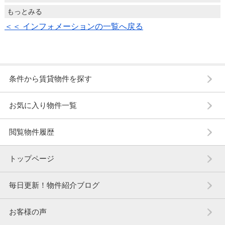
もっとみる
＜＜ インフォメーションの一覧へ戻る
条件から賃貸物件を探す
お気に入り物件一覧
閲覧物件履歴
トップページ
毎日更新！物件紹介ブログ
お客様の声