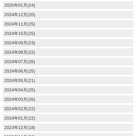
2025年01月(24)
2024年12月(20)
2024年11月(25)
2024年10月(25)
2024年09月(23)
2024年08月(22)
2024年07月(26)
2024年06月(25)
2024年05月(21)
2024年04月(25)
2024年03月(26)
2024年02月(22)
2024年01月(22)
2023年12月(18)