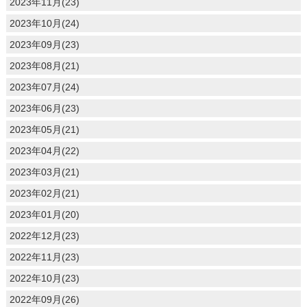
2023年11月(23)
2023年10月(24)
2023年09月(23)
2023年08月(21)
2023年07月(24)
2023年06月(23)
2023年05月(21)
2023年04月(22)
2023年03月(21)
2023年02月(21)
2023年01月(20)
2022年12月(23)
2022年11月(23)
2022年10月(23)
2022年09月(26)