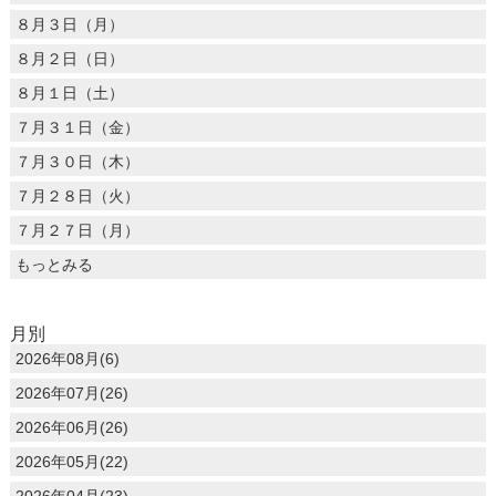
８月３日（月）
８月２日（日）
８月１日（土）
７月３１日（金）
７月３０日（木）
７月２８日（火）
７月２７日（月）
もっとみる
月別
2026年08月(6)
2026年07月(26)
2026年06月(26)
2026年05月(22)
2026年04月(23)