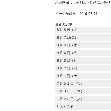
お部屋探しは宇都宮不動産にお任せ
ページ作成日 2019-07-11
最新の記事
８月８日（土）
８月７日(金)
８月６日（木）
８月４日（火）
８月３日（月）
８月２日（日）
８月１日（土）
７月３１日（金）
７月３０日（木）
７月２８日（火）
もっとみる