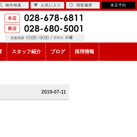
物件検索
お気に入り
閲覧履歴
来店予約
要
スタッフ紹介
ブログ
採用情報
2019-07-11