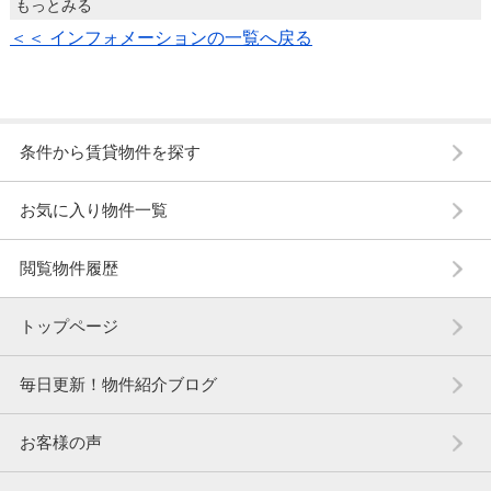
もっとみる
＜＜ インフォメーションの一覧へ戻る
条件から賃貸物件を探す
お気に入り物件一覧
閲覧物件履歴
トップページ
毎日更新！物件紹介ブログ
お客様の声