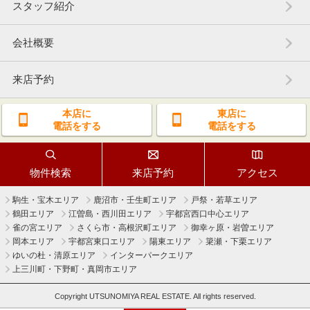
スタッフ紹介
会社概要
来店予約
本店に
東店に
電話をする
電話をする
物件検索
来店予約
アクセス
駒生・宝木エリア
鹿沼市・壬生町エリア
戸祭・若草エリア
鶴田エリア
江曽島・西川田エリア
宇都宮西口中心エリア
雀の宮エリア
さくら市・高根沢町エリア
御幸ヶ原・岩曽エリア
岡本エリア
宇都宮東口エリア
陽東エリア
簗瀬・下栗エリア
ゆいの杜・清原エリア
インターパークエリア
上三川町・下野町・真岡市エリア
Copyright UTSUNOMIYA REAL ESTATE. All rights reserved.