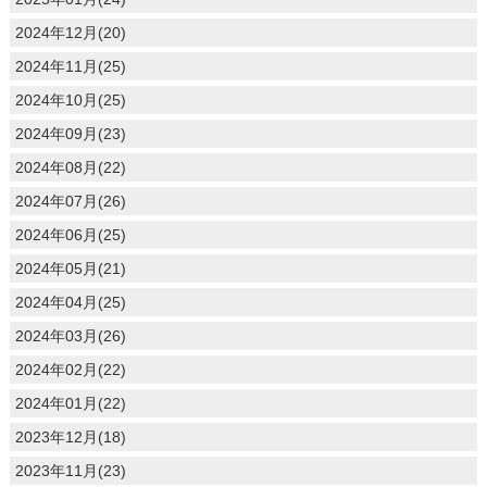
2024年12月(20)
2024年11月(25)
2024年10月(25)
2024年09月(23)
2024年08月(22)
2024年07月(26)
2024年06月(25)
2024年05月(21)
2024年04月(25)
2024年03月(26)
2024年02月(22)
2024年01月(22)
2023年12月(18)
2023年11月(23)