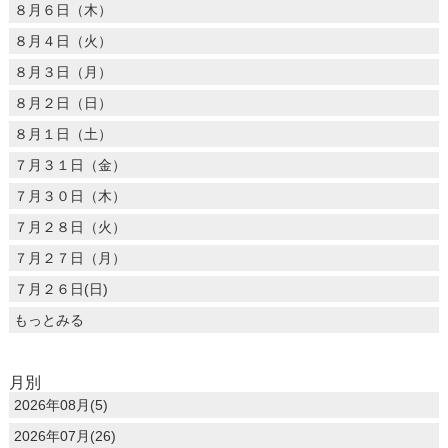
８月６日（木）
８月４日（火）
８月３日（月）
８月２日（日）
８月１日（土）
７月３１日（金）
７月３０日（木）
７月２８日（火）
７月２７日（月）
７月２６日(日)
もっとみる
月別
2026年08月(5)
2026年07月(26)