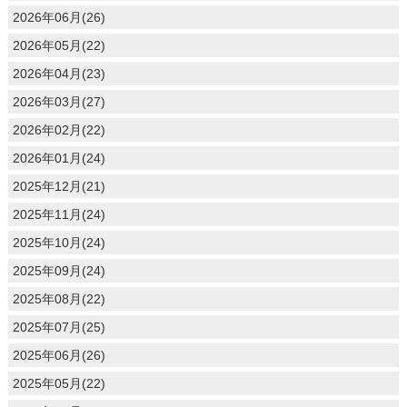
2026年06月(26)
2026年05月(22)
2026年04月(23)
2026年03月(27)
2026年02月(22)
2026年01月(24)
2025年12月(21)
2025年11月(24)
2025年10月(24)
2025年09月(24)
2025年08月(22)
2025年07月(25)
2025年06月(26)
2025年05月(22)