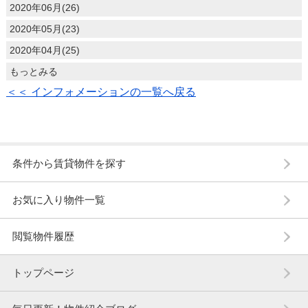
2020年06月(26)
2020年05月(23)
2020年04月(25)
もっとみる
＜＜ インフォメーションの一覧へ戻る
条件から賃貸物件を探す
お気に入り物件一覧
閲覧物件履歴
トップページ