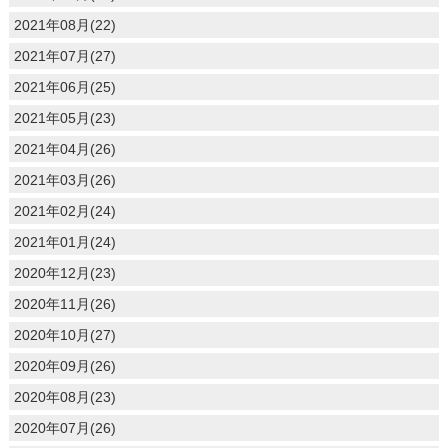
2021年08月(22)
2021年07月(27)
2021年06月(25)
2021年05月(23)
2021年04月(26)
2021年03月(26)
2021年02月(24)
2021年01月(24)
2020年12月(23)
2020年11月(26)
2020年10月(27)
2020年09月(26)
2020年08月(23)
2020年07月(26)