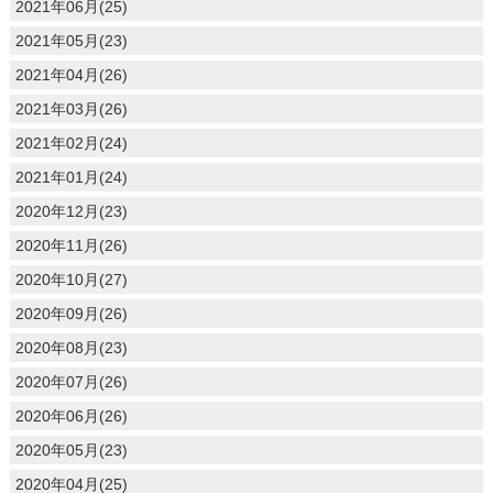
2021年06月(25)
2021年05月(23)
2021年04月(26)
2021年03月(26)
2021年02月(24)
2021年01月(24)
2020年12月(23)
2020年11月(26)
2020年10月(27)
2020年09月(26)
2020年08月(23)
2020年07月(26)
2020年06月(26)
2020年05月(23)
2020年04月(25)