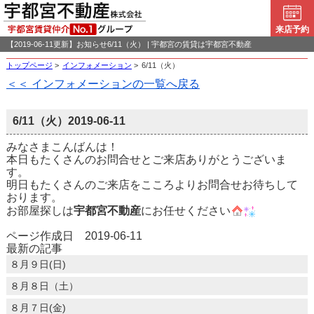
来店予約
【2019-06-11更新】お知らせ6/11（火） | 宇都宮の賃貸は宇都宮不動産
トップページ
>
インフォメーション
>
6/11（火）
＜＜ インフォメーションの一覧へ戻る
6/11（火）
2019-06-11
みなさまこんばんは！
本日もたくさんのお問合せとご来店ありがとうございま
す。
明日もたくさんのご来店をこころよりお問合せお待ちして
おります。
お部屋探しは
宇都宮不動産
にお任せください
ページ作成日 2019-06-11
最新の記事
８月９日(日)
８月８日（土）
８月７日(金)