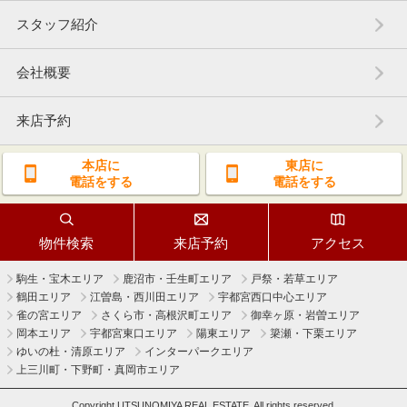
スタッフ紹介
会社概要
来店予約
本店に
東店に
電話をする
電話をする
物件検索
来店予約
アクセス
駒生・宝木エリア
鹿沼市・壬生町エリア
戸祭・若草エリア
鶴田エリア
江曽島・西川田エリア
宇都宮西口中心エリア
雀の宮エリア
さくら市・高根沢町エリア
御幸ヶ原・岩曽エリア
岡本エリア
宇都宮東口エリア
陽東エリア
簗瀬・下栗エリア
ゆいの杜・清原エリア
インターパークエリア
上三川町・下野町・真岡市エリア
Copyright UTSUNOMIYA REAL ESTATE. All rights reserved.