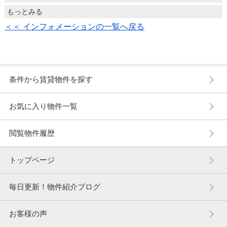
もっとみる
＜＜ インフォメーションの一覧へ戻る
条件から賃貸物件を探す
お気に入り物件一覧
閲覧物件履歴
トップページ
毎日更新！物件紹介ブログ
お客様の声