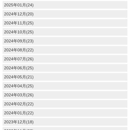
2025年01月(24)
2024年12月(20)
2024年11月(25)
2024年10月(25)
2024年09月(23)
2024年08月(22)
2024年07月(26)
2024年06月(25)
2024年05月(21)
2024年04月(25)
2024年03月(26)
2024年02月(22)
2024年01月(22)
2023年12月(18)